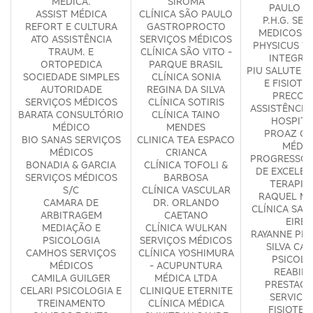
MÉDICA.
SIROMA
PAULO D
ASSIST MÉDICA
CLÍNICA SÃO PAULO
P.H.G. SER
REFORT E CULTURA
GASTROPROCTO
MEDICOS S
ATO ASSISTÊNCIA
SERVIÇOS MÉDICOS
PHYSICUS T
TRAUM. E
CLÍNICA SÃO VITO -
INTEGRA
ORTOPEDICA
PARQUE BRASIL
PIU SALUTE 
SOCIEDADE SIMPLES
CLÍNICA SONIA
E FISIOTE
AUTORIDADE
REGINA DA SILVA
PRECOR
SERVIÇOS MÉDICOS
CLÍNICA SOTIRIS
ASSISTÊNCIA
BARATA CONSULTÓRIO
CLÍNICA TAINO
HOSPITA
MÉDICO
MENDES
PROAZ CL
BIO SANAS SERVIÇOS
CLINICA TEA ESPACO
MÉDIC
MÉDICOS
CRIANCA
PROGRESSO 
BONADIA & GARCIA
CLÍNICA TOFOLI &
DE EXCELEN
SERVIÇOS MÉDICOS
BARBOSA
TERAPIA
S/C
CLÍNICA VASCULAR
RAQUEL MA
CAMARA DE
DR. ORLANDO
CLÍNICA SAÚ
ARBITRAGEM
CAETANO
EIREL
MEDIAÇÃO E
CLÍNICA WULKAN
RAYANNE PER
PSICOLOGIA
SERVIÇOS MÉDICOS
SILVA CA
CAMHOS SERVIÇOS
CLÍNICA YOSHIMURA
PSICOLO
MÉDICOS
- ACUPUNTURA
REABILI
CAMILA GUILGER
MÉDICA LTDA
PRESTACA
CELARI PSICOLOGIA E
CLINIQUE ETERNITE
SERVICO
TREINAMENTO
CLÍNICA MÉDICA
FISIOTER