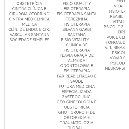
MÉDIC
OBSTETRÍCIA
FISIO QUALITY
VITA-FI
CINTRA CLÍNICA E
FISIOTERAPIA
FISIOTERA
CIRURGIA OTORRINO
FISIOTERAPIA SANTA
REABILIT
CINTRA MED CLINICA
TEREZINHA
VITALID
MEDICA
FISIOTERAPIA
PSICOLOGIA 
CLÍN. DE ENDO. E CIR.
SILVANA GARBI
EIREL
VASCULAR SANTANA
SANTANA
VOICE CLIN
SOCIEDADE SIMPLES
FISIO VITALITY –
FONOAUDIO
CLÍNICA DE
V. T. RIBAS 
FISIOTERAPIA
PSICOLO
FLAVIA GRAÇA DE
VYVAR GA
ALMEIDA
PSICOLOG
ODONTOLOGIA E
NEUROPSIC
FISIOTERAPIA
F&R REABILITAÇÃO E
SAÚDE
FUTURA MEDICINA
ESPECIALIZADA
GASTROCLINIC.
GEO GINECOLOGIA E
OBSTETRÍCIA
GHOT GRUPO H DE
ORTOPEDIA E
TRAUMATOLOGIA
GLOBAL -