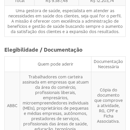
Total
R$ 9.387,48
R$ 12.203,74
Uma gestora de saúde, especialista em atender as
necessidades em saúde dos clientes, seja qual for o perfil.
A missão é oferecer com excelência a administração de
benefícios e gestão de saúde buscando sempre o aumento
da satisfação dos clientes e a expansão dos resultados.
Elegibilidade / Documentação
Documentação
Quem pode aderir
Necessária
Trabalhadores com carteira
assinada em empresas que atuam
da área do comércio,
Cópia do
profissionais liberais,
documento
empresários,
que comprove
microempreendedores individuais
ABBC
a atividade,
(MEIs), proprietários de pequenas
RG, CPF e
e médias empresas, autônomos,
Ficha
prestadores de serviços,
Associativa.
profissionais das áreas de saúde,
educação, tecnologia,