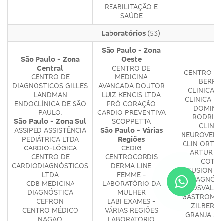
REABILITAÇÃO E
SAÚDE
Laboratórios
(53)
São Paulo - Zona
São Paulo - Zona
Oeste
Central
CENTRO DE
CENTRO M
CENTRO DE
MEDICINA
BERRI
DIAGNOSTICOS GILLES
AVANCADA DOUTOR
CLINICA 
LANDMAN
LUIZ KENCIS LTDA
CLINICA M
ENDOCLÍNICA DE SÃO
PRÓ CORAÇÃO
DOMIN
PAULO.
CARDIO PREVENTIVA
RODRIG
São Paulo - Zona Sul
SCOPPETTA
CLINI
ASSIPED ASSISTÊNCIA
São Paulo - Várias
NEUROVERT
PEDIÁTRICA LTDA
Regiões
CLIN ORTO
CARDIO-LÓGICA
CEDIG
ARTUR A
CENTRO DE
CENTROCORDIS
COTR
CARDIODIAGNÓSTICOS
DERMA LINE
DIFFUSION M
LTDA
FEMME -
DIAGNÓS
CDB MEDICINA
LABORATÓRIO DA
DR OSVALD
DIAGNÓSTICA
MULHER
GASTROMED
CEFRON
LABI EXAMES -
ZILBERS
CENTRO MÉDICO
VÁRIAS REGIÕES
GRANJA JU
NAGAO
LABORATORIO