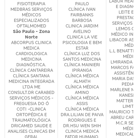
LABOR HEALT
FISIOTERAPIA
PAULO
E DIAGNÓ
MEDBRAS SERVIÇOS
CLÍNICA IVAN
LEITE E L
MÉDICOS
FAIRBANKS
PRESTAÇÃ
ESPECIALIZADOS
BARBOSA
SERVIÇOS M
OFTALMOMED
CLINICA JARDIM
LEMOS CE
São Paulo - Zona
AVELINO
MÉDICO INT
Norte
CLINICA LA VIE
LIBACOR ASS
ABCORPUS CLINICA
PSICOLOGIA E BEM
MÉDIC
MEDICA
ESTAR
L.L BENATTI 
CARDIOLOGICA
CLÍNICA LUZ DOS
MÉDIC
MEDICINA
SANTOS MEDICINA
LMIRANDA M
DIAGNÓSTICA.
CLÍNICA MAINIERI
MARCOS FAB
CLÍNICA CANTAREIRA
IPIRANGA
ASSISTÊNC
CLÍNICA SANTANA
CLÍNICA MÉDICA
MARIA DAS 
MEDICINA INTEGRADA
ALMATH
PEDIAT
LTDA ME
CLÍNICA MÉDICA
MARLENE MA
CONSULT.DR CARABED
AMINO
KANESHI
SERVIÇOS MÉDICOS -
CLÍNICA MÉDICA
MATTER S
FREGUESIA DO Ó
ASSIS
LIMITA
COTI -CLINICA
CLÍNICA MÉDICA
MAURICIO TO
ORTOPÉDICA E
DRA.LILIAN DE PAIVA
ABREU CARD
TRAUMATOLÓGICA
RODRIGUES E
M.C.R SER
DRICAMED SAUDE E
DR.HSU WEN SHIH
MÉDIC
ANALISES CLINICAS EM
CLINICA MEDICA
MEDICAL 
GERAL
FATOR HUMANO.