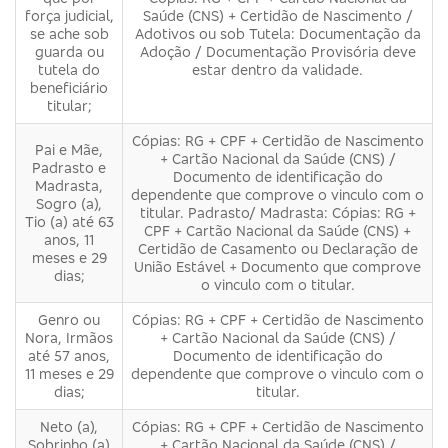
força judicial,
Saúde (CNS) + Certidão de Nascimento /
se ache sob
Adotivos ou sob Tutela: Documentação da
guarda ou
Adoção / Documentação Provisória deve
tutela do
estar dentro da validade.
beneficiário
titular;
Cópias: RG + CPF + Certidão de Nascimento
Pai e Mãe,
+ Cartão Nacional da Saúde (CNS) /
Padrasto e
Documento de identificação do
Madrasta,
dependente que comprove o vinculo com o
Sogro (a),
titular. Padrasto/ Madrasta: Cópias: RG +
Tio (a) até 63
CPF + Cartão Nacional da Saúde (CNS) +
anos, 11
Certidão de Casamento ou Declaração de
meses e 29
União Estável + Documento que comprove
dias;
o vinculo com o titular.
Genro ou
Cópias: RG + CPF + Certidão de Nascimento
Nora, Irmãos
+ Cartão Nacional da Saúde (CNS) /
até 57 anos,
Documento de identificação do
11 meses e 29
dependente que comprove o vinculo com o
dias;
titular.
Neto (a),
Cópias: RG + CPF + Certidão de Nascimento
Sobrinho (a)
+ Cartão Nacional da Saúde (CNS) /