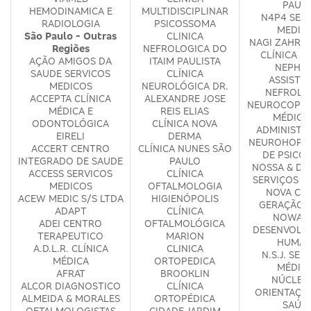
PAUL
HEMODINAMICA E
MULTIDISCIPLINAR
N4P4 SER
RADIOLOGIA
PSICOSSOMA
MEDIC
São Paulo - Outras
CLINICA
NAGI ZAHR &
Regiões
NEFROLOGICA DO
CLÍNICA M
AÇÃO AMIGOS DA
ITAIM PAULISTA
NEPHR
SAUDE SERVICOS
CLÍNICA
ASSISTE
MEDICOS
NEUROLÓGICA DR.
NEFROLO
ACCEPTA CLÍNICA
ALEXANDRE JOSE
NEUROCOP S
MÉDICA E
REIS ELIAS
MÉDICO
ODONTOLÓGICA
CLÍNICA NOVA
ADMINISTR
EIRELI
DERMA
NEUROHOPE 
ACCERT CENTRO
CLÍNICA NUNES SÃO
DE PSICO
INTEGRADO DE SAUDE
PAULO
NOSSA & DA
ACCESS SERVICOS
CLÍNICA
SERVIÇOS M
MEDICOS
OFTALMOLOGIA
NOVA CLÍ
ACEW MEDIC S/S LTDA
HIGIENÓPOLIS
GERAÇÃO 
ADAPT
CLÍNICA
NOWA E
ADEI CENTRO
OFTALMOLÓGICA
DESENVOLV
TERAPEUTICO
MARION
HUMA
A.D.L.R. CLÍNICA
CLINICA
N.S.J. SER
MÉDICA
ORTOPEDICA
MÉDIC
AFRAT
BROOKLIN
NÚCLEO
ALCOR DIAGNOSTICO
CLÍNICA
ORIENTAÇÃ
ALMEIDA & MORALES
ORTOPÉDICA
SAÚD
OFTALMOLOGISTAS
CIDADE JARDIM