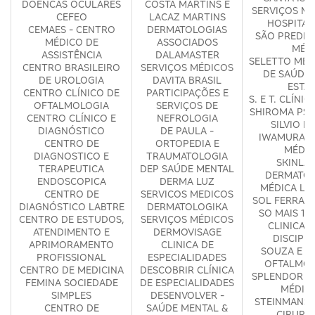
DOENCAS OCULARES
COSTA MARTINS E
SERVIÇOS MÉ
CEFEO
LACAZ MARTINS
HOSPITAL
CEMAES - CENTRO
DERMATOLOGIAS
SÃO PREDE 
MÉDICO DE
ASSOCIADOS
MÉD
ASSISTÊNCIA
DALAMASTER
SELETTO MED
CENTRO BRASILEIRO
SERVIÇOS MÉDICOS
DE SAÚDE 
DE UROLOGIA
DAVITA BRASIL
ESTA
CENTRO CLÍNICO DE
PARTICIPAÇÕES E
S. E T. CLÍNI
OFTALMOLOGIA
SERVIÇOS DE
SHIROMA PSI
CENTRO CLÍNICO E
NEFROLOGIA
SILVIO KE
DIAGNÓSTICO
DE PAULA -
IWAMURA C
CENTRO DE
ORTOPEDIA E
MÉDIC
DIAGNOSTICO E
TRAUMATOLOGIA
SKINLA
TERAPEUTICA
DEP SAÚDE MENTAL
DERMATOL
ENDOSCOPICA
DERMA LUZ
MÉDICA LI
CENTRO DE
SERVICOS MEDICOS
SOL FERRARI
DIAGNÓSTICO LABTRE
DERMATOLOGIKA
SO MAIS 1 P
CENTRO DE ESTUDOS,
SERVIÇOS MÉDICOS
CLINICA 
ATENDIMENTO E
DERMOVISAGE
DISCIPL
APRIMORAMENTO
CLINICA DE
SOUZA E S
PROFISSIONAL
ESPECIALIDADES
OFTALMOL
CENTRO DE MEDICINA
DESCOBRIR CLÍNICA
SPLENDOR S
FEMINA SOCIEDADE
DE ESPECIALIDADES
MÉDIC
SIMPLES
DESENVOLVER -
STEINMANS 
CENTRO DE
SAÚDE MENTAL &
CIRURG