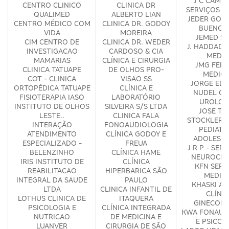
J C CAMP
CENTRO CLINICO
CLINICA DR
SERVIÇOS M
QUALIMED
ALBERTO LIAN
JEDER GON
CENTRO MÉDICO COM
CLINICA DR. GODOY
BUENO -
VIDA
MOREIRA
JEMED S
CIM CENTRO DE
CLINICA DR. WEDER
J. HADDAD 
INVESTIGACAO
CARDOSO & CIA
MEDIC
MAMARIAS
CLÍNICA E CIRURGIA
JMG FERR
CLINICA TATUAPE
DE OLHOS PRO-
MEDICI
COT - CLINICA
VISAO SS
JORGE ED
ORTOPÉDICA TATUAPE
CLÍNICA E
NUDEL CL
FISIOTERAPIA IASO
LABORATÓRIO
UROLOG
INSTITUTO DE OLHOS
SILVEIRA S/S LTDA
JOSE TA
LESTE..
CLINICA FALA
STOCKLER C
INTERAÇÃO
FONOAUDIOLOGIA
PEDIATRI
ATENDIMENTO
CLÍNICA GODOY E
ADOLESCE
ESPECIALIZADO -
FREUA
J R P - SER
BELENZINHO
CLÍNICA HAME
NEUROCIR
IRIS INSTITUTO DE
CLÍNICA
KFN SERV
REABILITACAO
HIPERBARICA SÃO
MEDIC
INTEGRAL DA SAUDE
PAULO
KHASKI AR
LTDA
CLINICA INFANTIL DE
CLÍNI
LOTHUS CLINICA DE
ITAQUERA
GINECOLÓ
PSICOLOGIA E
CLÍNICA INTEGRADA
KWA FONAUD
NUTRICAO
DE MEDICINA E
E PSICOL
LUANVER
CIRURGIA DE SÃO