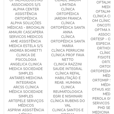
OFTALMO
ASSOCIADOS S/S
LIMITADA
MEDIC
ALPHA CENTER
CLÍNICA
OFTALMOL
ASSISTÊNCIA
ORTOPÉDICA
CLÍNICA CI
ORTOPÉDICA
JARDIM FRANCA
OM CLÍNICA
ALPHA SOLUÇÕES
CLÍNICA
ONCOTER
MÉDICAS - BROOKLIN
ORTOPÉDICA SANTA
OPTMA MÉ
AMAURI CASCAPERA
ANNA
ASSOCIA
SERVICOS MEDICOS
CLÍNICA
ORTESP - OR
AME ASSISTÊNCIA
ORTOPÉDICA SANTA
ESPECIAL
MEDICA ESTELA S/S
MARIA
ORTHOPH
ANDREA BOARETTI
CLÍNICA PERRUCINI
CLÍNICA
CLINICA DE
CLÍNICA PROF FAVA
FISIOTER
PSICOLOGIA
NETTO
ORTOF
ANGELICA CLINICA
CLINICA RAZZINI
ORTOM
MEDICA SOCIEDADE
SAUDE INTEGRAL
ORTOPEDIA E
SIMPLES
CLÍNICA REFAL
MÉDIC
ANTARES MEDICINA
HABILITAÇÃO E
ORTOMIP SE
INTEGRADA
REAB. HUMANA
MÉDICO
ARCSS CLÍNICA
CLINICA
OTHUS ASSI
MÉDICA SOCIEDADE
REUMATOLOGICA
MÉDIC
SIMPLES
EGRI E NISHINARI
PEROLA GUR
ARTEPELE SERVIÇOS
CLÍNICA RUBENS DO
SERVICOS M
MÉDICOS
VAL
PHD SERV
ASPRIW ASSISTÊNCIA
CLINICA SANTOS E
MEDICINA ESP