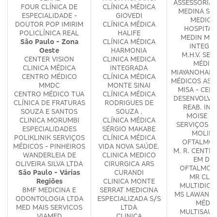
ASSESSORIA 
FOUR CLÍNICA DE
CLÍNICA MÉDICA
MEDINA SE
ESPECIALIDADE -
GIOVEDI
MEDICO
DOUTOR POP IMIRIM
CLÍNICA MÉDICA
HOSPITAL
POLICLÍNICA REAL
HALIFE
MEDIN MED
São Paulo - Zona
CLÍNICA MÉDICA
INTEGR
Oeste
HARMONIA
M.H.V. SER
CENTER VISION
CLINICA MEDICA
MÉDIC
CLINICA MÉDICA
INTEGRADA
MIAYANOHARA
CENTRO MÉDICO
CLÍNICA MÉDICA
MÉDICOS ASS
MMDC
MONTE SINAI
MISA - CEN
CENTRO MÉDICO TUA
CLÍNICA MÉDICA
DESENVOLVI
CLÍNICA DE FRATURAS
RODRIGUES DE
REAB. INF
SOUZA E SANTOS
SOUZA .
MOISE D
CLINICA MORUMBI
CLÍNICA MÉDICA
SERVIÇOS M
ESPECIALIDADES
SÉRGIO MAKABE
MOLINA
POLIKLINIK SERVIÇOS
CLÍNICA MÉDICA
OFTALMOL
MÉDICOS - PINHEIROS
VIDA NOVA SAÚDE.
M. R. CENTR
WANDERLEIA DE
CLINICA MEDICO
EM DIA
OLIVEIRA SILVA LTDA
CIRURGICA ARS
OFTALMOL
São Paulo - Várias
CURANDI
MR CLIN
Regiões
CLINICA MONTE
MULTIDICI
BMF MEDICINA E
SERRAT MEDICINA
MS LAWAND 
ODONTOLOGIA LTDA
ESPECIALIZADA S/S
MÉDIC
MED MAIS SERVICOS
LTDA
MULTISAUD
VIAMED
CLINICA