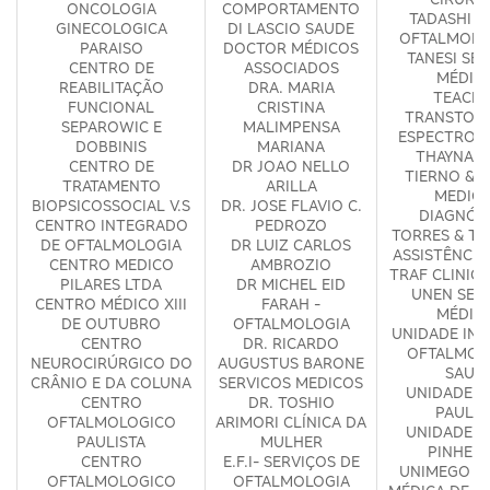
ONCOLOGIA
COMPORTAMENTO
TADASHI &
GINECOLOGICA
DI LASCIO SAUDE
OFTALMOLO
PARAISO
DOCTOR MÉDICOS
TANESI SE
CENTRO DE
ASSOCIADOS
MÉDIC
REABILITAÇÃO
DRA. MARIA
TEACLI
FUNCIONAL
CRISTINA
TRANSTOR
SEPAROWIC E
MALIMPENSA
ESPECTRO A
DOBBINIS
MARIANA
THAYNA V
CENTRO DE
DR JOAO NELLO
TIERNO & 
TRATAMENTO
ARILLA
MEDICI
BIOPSICOSSOCIAL V.S
DR. JOSE FLAVIO C.
DIAGNÓS
CENTRO INTEGRADO
PEDROZO
TORRES & TA
DE OFTALMOLOGIA
DR LUIZ CARLOS
ASSISTÊNCIA
CENTRO MEDICO
AMBROZIO
TRAF CLINIC
PILARES LTDA
DR MICHEL EID
UNEN SER
CENTRO MÉDICO XIII
FARAH -
MÉDIC
DE OUTUBRO
OFTALMOLOGIA
UNIDADE IN
CENTRO
DR. RICARDO
OFTALMOL
NEUROCIRÚRGICO DO
AUGUSTUS BARONE
SAUD
CRÂNIO E DA COLUNA
SERVICOS MEDICOS
UNIDADE M
CENTRO
DR. TOSHIO
PAULIS
OFTALMOLOGICO
ARIMORI CLÍNICA DA
UNIDADE M
PAULISTA
MULHER
PINHEIR
CENTRO
E.F.I- SERVIÇOS DE
UNIMEGO U
OFTALMOLOGICO
OFTALMOLOGIA