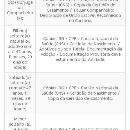
O(a) Cônjuge
Saúde (CNS) + Cópia da Certidão de
ou
Casamento / Titular Companheiro:
Companheiro
Declaração de União Estável Reconhecida
(a);
no Cartório.
Filho(a)
solteiro(a),
Cópias: RG + CPF + Cartão Nacional da
natural ou
Saúde (CNS) + Certidão de Nascimento /
adotivo com
Adotivos ou sob Tutela: Documentação da
até 47 anos,
Adoção / Documentação Provisória deve
11 meses, 29
estar dentro da validade.
dias de
idade;
Enteado(a)
solteiro(a),
com até 47
Cópias: RG + CPF + Cartão Nacional da
anos, 11
Saúde (CNS) + Certidão de Nascimento /
meses, 29
Cópia da Certidão de Casamento.
dias de
idade;
Menor
solteiro (a),
que por
Cópias: RG + CPF + Cartão Nacional da