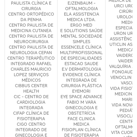
MÉDICA DE GI
PAULISTA CLÍNICA E
EJZENBAUM -
URCI URGÊ
CIRURGIA
OFTALMOLOGIA
CIRÚRGI
CENTRO ORTOPÉDICO
ELA ASSISTENCIA
UROLOGI
DA PENHA
MEDICA LTDA.
MEDICI
CENTRO PAULISTA DE
ERGO MED
ESPECIAL
MEDICINA CUTANEA
E SOLUTIONS SAÚDE
URON URO
CENTRO PAULISTA DE
MENTAL SOCIEDADE
ASSISTÊNCIA
NEUROCIRURGIA
SIMPLES
UTICLIN ASS
CENTRO PAULISTA DE
ESSENCELE CLÍNICA
MEDICA 
NEUROLOGIA CEPAN
MULTIPROFISSIONAL
VAIDERGO
CENTRO TERAPÊUTICO
DE ESPECIALIDADES
VAIDERG
INTEGRADO RAFAEL
ESTACAO SAUDE
VALQUÍRIA A
CHARLES MAURICIO
E.V DERMATOLOGIA
FONOAUDIO
LOPEZ SERVIÇOS
EVIDENCE CLÍNICA
VENOCLIN C
MÉDICOS
INTEGRADA DE
VASCUL
CIBBUS CENTER
CIRURGIA PLÁSTICA
VIDA FISIOTE
HEALTH
EYEMORI
MEDICINA -
CIC - CENTRO DE
EYE SPACE ADVANCE
MARIA
CARDIOLOGIA
FABIO M VARA
VIDA NOVA 
INTEGRADA
GINECOLOGIA E
PEDIÁTR
CIFAP CLÍNICA DE
OBSTETRÍCIA
VISOCLINI
FISIOTERAPIA
FACE CLINICA
CENTRO
CIGO CENTRO
MEDICA
OFTALMOL
INTEGRADO DE
FISIOPLAN CLÍNICA
VITA CUORI 
GINECOLOGIA E
DE FISIOTERAPIA