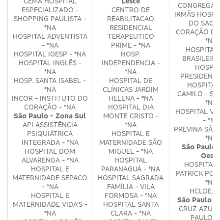
CEMA HOSPITAL
Leste
CONGREGAÇ
ESPECIALIZADO -
CENTRO DE
IRMÃS HOSPI
SHOPPING PAULISTA -
REABILITACAO
DO SAGR
*NA
RESIDENCIAL
CORAÇÃO DE 
HOSPITAL ADVENTISTA
TERAPEUTICO
*NA
- *NA
PRIME - *NA
HOSPITAL
HOSPITAL IGESP - *NA
HOSP.
BRASILEIRO
HOSPITAL INGLÊS -
INDEPENDENCIA -
HOSPIT
*NA
*NA
PRESIDENTE.
HOSP. SANTA ISABEL -
HOSPITAL DE
HOSPITAL
*NA
CLÍNICAS JARDIM
CAMILO - SA
INCOR - INSTITUTO DO
HELENA - *NA
*NA
CORAÇÃO - *NA
HOSPITAL DIA
HOSPITAL VE
São Paulo - Zona Sul
MONTE CRISTO -
- *NA
API ASSISTÊNCIA
*NA
PREVINA SÃO 
PSIQUIÁTRICA
HOSPITAL E
*NA
INTEGRADA - *NA
MATERNIDADE SÃO
São Paulo 
HOSPITAL DOM
MIGUEL - *NA
Oest
ALVARENGA - *NA
HOSPITAL
HOSPITAL 
HOSPITAL E
PARANAGUÁ - *NA
PATRICK POR
MATERNIDADE SEPACO
HOSPITAL SAGRADA
*NA
- *NA
FAMÍLIA - VILA
HCLOE. -
HOSPITAL E
FORMOSA - *NA
São Paulo 
MATERNIDADE VIDA'S -
HOSPITAL SANTA
CRUZ AZUL 
*NA
CLARA - *NA
PAULO -