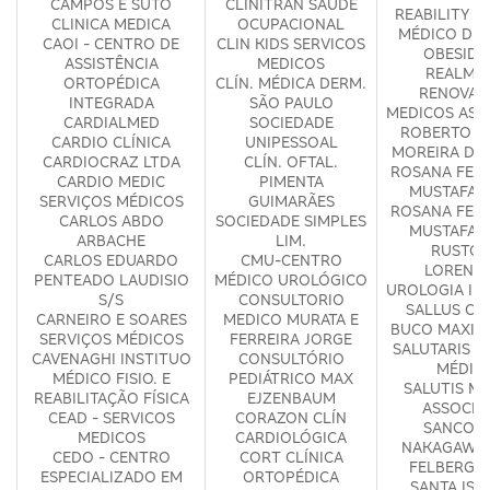
CAMPOS E SUTO
CLINITRAN SAUDE
REABILITY -
CLINICA MEDICA
OCUPACIONAL
MÉDICO DE 
CAOI - CENTRO DE
CLIN KIDS SERVICOS
OBESIDA
ASSISTÊNCIA
MEDICOS
REALM S
ORTOPÉDICA
CLÍN. MÉDICA DERM.
RENOVA
INTEGRADA
SÃO PAULO
MEDICOS ASS
CARDIALMED
SOCIEDADE
ROBERTO C
CARDIO CLÍNICA
UNIPESSOAL
MOREIRA DE
CARDIOCRAZ LTDA
CLÍN. OFTAL.
ROSANA FERR
CARDIO MEDIC
PIMENTA
MUSTAFA 
SERVIÇOS MÉDICOS
GUIMARÃES
ROSANA FERR
CARLOS ABDO
SOCIEDADE SIMPLES
MUSTAFA 
ARBACHE
LIM.
RUSTOM
CARLOS EDUARDO
CMU-CENTRO
LORENZE
PENTEADO LAUDISIO
MÉDICO UROLÓGICO
UROLOGIA IN
S/S
CONSULTORIO
SALLUS CI
CARNEIRO E SOARES
MEDICO MURATA E
BUCO MAXILO
SERVIÇOS MÉDICOS
FERREIRA JORGE
SALUTARIS S
CAVENAGHI INSTITUO
CONSULTÓRIO
MÉDIC
MÉDICO FISIO. E
PEDIÁTRICO MAX
SALUTIS M
REABILITAÇÃO FÍSICA
EJZENBAUM
ASSOCIA
CEAD - SERVICOS
CORAZON CLÍN
SANCOVS
MEDICOS
CARDIOLÓGICA
NAKAGAWA 
CEDO - CENTRO
CORT CLÍNICA
FELBERG O
ESPECIALIZADO EM
ORTOPÉDICA
SANTA ISA