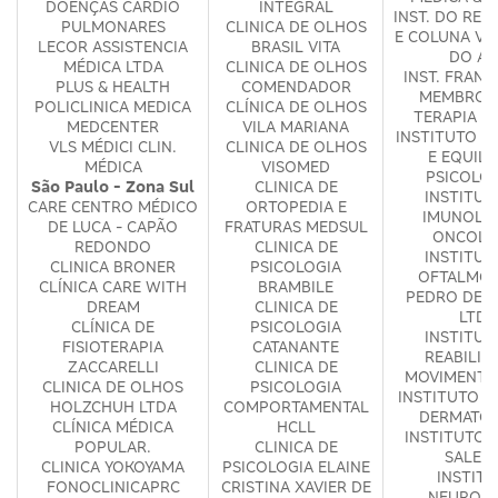
DOENÇAS CARDIO
INTEGRAL
INST. DO RE
PULMONARES
CLINICA DE OLHOS
E COLUNA VE
LECOR ASSISTENCIA
BRASIL VITA
DO AB
MÉDICA LTDA
CLINICA DE OLHOS
INST. FRAN
PLUS & HEALTH
COMENDADOR
MEMBRO S
POLICLINICA MEDICA
CLÍNICA DE OLHOS
TERAPIA D
MEDCENTER
VILA MARIANA
INSTITUTO D
VLS MÉDICI CLIN.
CLINICA DE OLHOS
E EQUILI
MÉDICA
VISOMED
PSICOLO
São Paulo - Zona Sul
CLINICA DE
INSTITUT
CARE CENTRO MÉDICO
ORTOPEDIA E
IMUNOLOG
DE LUCA - CAPÃO
FRATURAS MEDSUL
ONCOLO
REDONDO
CLINICA DE
INSTITUT
CLINICA BRONER
PSICOLOGIA
OFTALMOL
CLÍNICA CARE WITH
BRAMBILE
PEDRO DE 
DREAM
CLINICA DE
LTDA
CLÍNICA DE
PSICOLOGIA
INSTITUT
FISIOTERAPIA
CATANANTE
REABILIT
ZACCARELLI
CLINICA DE
MOVIMENTO 
CLINICA DE OLHOS
PSICOLOGIA
INSTITUTO F
HOLZCHUH LTDA
COMPORTAMENTAL
DERMATOL
CLÍNICA MÉDICA
HCLL
INSTITUTO 
POPULAR.
CLINICA DE
SALET
CLINICA YOKOYAMA
PSICOLOGIA ELAINE
INSTIT
FONOCLINICAPRC
CRISTINA XAVIER DE
NEUROPR