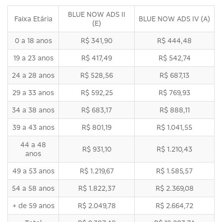
BLUE NOW ADS II
Faixa Etária
BLUE NOW ADS IV (A)
(E)
0 a 18 anos
R$ 341,90
R$ 444,48
19 a 23 anos
R$ 417,49
R$ 542,74
24 a 28 anos
R$ 528,56
R$ 687,13
29 a 33 anos
R$ 592,25
R$ 769,93
34 a 38 anos
R$ 683,17
R$ 888,11
39 a 43 anos
R$ 801,19
R$ 1.041,55
44 a 48
R$ 931,10
R$ 1.210,43
anos
49 a 53 anos
R$ 1.219,67
R$ 1.585,57
54 a 58 anos
R$ 1.822,37
R$ 2.369,08
+ de 59 anos
R$ 2.049,78
R$ 2.664,72