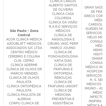
CLÍNICA CARLOS
ALBERTO SANTOS
GRAVI SAÚDE
DE OLIVEIRA
DE FRAT
CLINICA CASA
GRECO COR S
COLORIDA
MÉDIC
CLÍNICA DA VISÃO
CARDIOLÓ
R.A.R.O SERVIÇOS
GUEDES ME
São Paulo - Zona
MÉDICOS
SERVICOS M
Central
CLÍNICA DE
HELIO MOS
ACOR CLINICA MEDICA
ANGIOLOGIA E
CONSULT
AZOUBLATT MEDICOS
CIRURG VASC PERIF
MÉDIC
ASSOCIADOS S/C LTDA
MARCO JOUINO
HEMOME
CENTRO MÉDICO
CLÍNICA DE
HIDITO
CEREBRO E COLUNA
FONOAUDIOLOGIA
ISHIKIR
CLIN. CEPRO
KATIA DIAS
CONSULT
CLÍNICA ADERME
CLÍNICA DE
MÉDICO INT
CLÍNICA DE OLHOS DR
FRATURAS E
HOSPCONSU
MARCIO MENDES
ORTOPEDIA
SERVIÇOS M
CLINICA DE OLHOS
REBOUÇAS
H. S. SER
PAULISTA
CLÍNICA DE
MEDICOS S/
CLÍNICA ORTOPÉDICA
FRATURAS UNIORT
IMUNO - ASS
PAULISTA
CLÍNICA DE
MÉDICA
CLÍNICA PAULISTA DE
MEDICINA
INFECTOL
ALERGIA
PREVENTIVA E
INSPIRA CL
CORPU CLINICA DE
ASSISTÊNCIA
MÉDICA & P