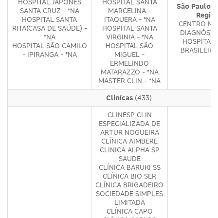
HOSPITAL JAPONÊS
HOSPITAL SANTA
São Paulo -
SANTA CRUZ - *NA
MARCELINA -
Regiõ
HOSPITAL SANTA
ITAQUERA - *NA
CENTRO MÉ
RITA(CASA DE SAÚDE) -
HOSPITAL SANTA
DIAGNÓSTI
*NA
VIRGINIA - *NA
HOSPITAL 
HOSPITAL SÃO CAMILO
HOSPITAL SÃO
BRASILEIRO
- IPIRANGA - *NA
MIGUEL -
ERMELINDO
MATARAZZO - *NA
MASTER CLIN - *NA
Clinícas
(433)
CLINESP CLIN
ESPECIALIZADA DE
ARTUR NOGUEIRA
CLÍNICA AIMBERE
CLINICA ALPHA SP
SAUDE
CLÍNICA BARUKI SS
CLÍNICA BIO SER
CLÍNICA BRIGADEIRO
SOCIEDADE SIMPLES
LIMITADA
CLÍNICA CAPO