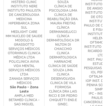
HISTERO CLINIC
SOUZA
INSTITUTO P
INSTITUTO NERE
CLÍNICA DE
DE ANGIOG
INSTITUTO PAULISTA
PSICOLOGIA LIMA
INSTITUTO P
DE CANCEROLOGIA
CLÍNICA DE
DE OTOL
MEDICINA
REABILITAÇÃO DRA.
INSTITUT
HIPERBARICA ZONA
MAURA FREITAS
PAULO DE OR
SUL
CLÍNICA
E FISIAT
MEDLIGHT CARE
DERMANGELUCCI
INSTITUTO 
MM NUCLEO DE SAUDE
CLÍNICA
HELENA
MODOLO &
DERMATOLÓGICA DR
OFTAMOL
GRASSIOTTO
NILTON DI
INSTITUTO V
SERVIÇOS MÉDICOS
CHIACCHIO
RICARDO G
OTORHINUS CLINICA
CLINICA
LTDA
MÉDICA LTDA
DERMATOLOGICA
INST. PAULI
POLICLINICA AVIVA
HARNACHE
ESTUDO
VIDA MENTAL
CLÍNICA DE SAÚDE
PESQUISAS E
SERVIÇOS MÉDICOS
SOUZA LIMA
IOL PERD
LTDA
CLINICA
OFTALMOL
ZANAGA SERVIÇOS
DESENVOLVIDA
IOP INST. D
MÉDICOS
CLINICA DE VILA
PENHA SOC
São Paulo - Zona
FORMOSA
SIMPL
Leste
CLÍNICA DRA LAIS
IPC - INST
AMPLA MED
RICCI E DR PEDRO
PAULIST
BETAMED CLÍNICA -
CHIQUETTI END.E
CANCEROLOG
SAO MIGUEL
GINEC.