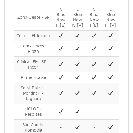
C
C
C
C
Blue
Blue
Blue
Blue
Zona Oeste - SP
Now
Now
Now
Now
II [E]
IV [A]
I [E]
III [A]
Cema - Eldorado
Cema - West
Plaza
Clínicas FMUSP -
Incor
Prime House
Saint Patrick
Portinari -
Jaguara
HCLOE -
-
-
Perdizes
São Camilo
-
-
Pompéia