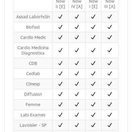
Now
Now
Now
Now
II [E]
IV [A]
I [E]
III [A]
Assad Laborhclin
Biofast
Cardio Medic
Cardio Medicina
Diagnostica
CDB
Cedlab
Clinesp
Diffusion
Femme
Labi Exames
Lavoisier - SP