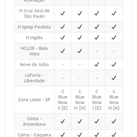
H Cruz Azul de
São Paulo
H Igesp Paulista
H Inglês
HCLOE - Bela
-
-
Vista
Nove de Julho
-
-
Leforte -
-
-
-
Liberdade
C
C
C
C
Blue
Blue
Blue
Blue
Zona Leste - SP
Now
Now
Now
Now
II [E]
IV [A]
I [E]
III [A]
Cema -
Aricanduva
Cema - Itaquera