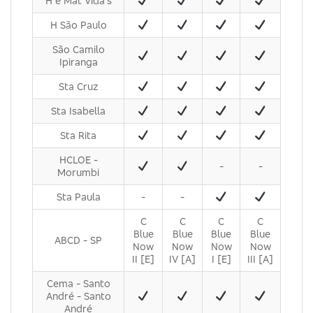
H e Mat Vida's
H São Paulo
São Camilo
Ipiranga
Sta Cruz
Sta Isabella
Sta Rita
HCLOE -
-
-
Morumbi
Sta Paula
-
-
C
C
C
C
Blue
Blue
Blue
Blue
ABCD - SP
Now
Now
Now
Now
II [E]
IV [A]
I [E]
III [A]
Cema - Santo
André - Santo
André