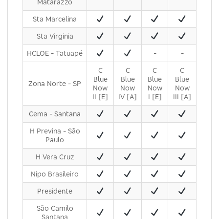
Matarazzo
Sta Marcelina
Sta Virginia
HCLOE - Tatuapé
-
-
C
C
C
C
Blue
Blue
Blue
Blue
Zona Norte - SP
Now
Now
Now
Now
II [E]
IV [A]
I [E]
III [A]
Cema - Santana
H Previna - São
Paulo
H Vera Cruz
Nipo Brasileiro
Presidente
São Camilo
Santana