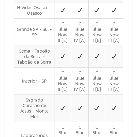
H Vidas Osasco -
Osasco
C
C
C
C
Grande SP - Sul -
Blue
Blue
Blue
Blue
SP
Now
Now
Now
Now
II [E]
IV [A]
I [E]
III [A]
Cema - Taboão
da Serra -
Taboão da Serra
C
C
C
C
Blue
Blue
Blue
Blue
Interior - SP
Now
Now
Now
Now
II [E]
IV [A]
I [E]
III [A]
Sagrado
Coração de
Jesus - Monte
Mor
C
C
C
C
Blue
Blue
Blue
Blue
Laboratórios