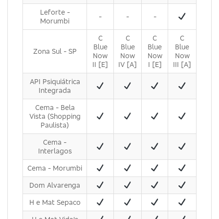
Leforte -
-
-
-
Morumbi
C
C
C
C
Blue
Blue
Blue
Blue
Zona Sul - SP
Now
Now
Now
Now
II [E]
IV [A]
I [E]
III [A]
API Psiquiátrica
Integrada
Cema - Bela
Vista (Shopping
Paulista)
Cema -
Interlagos
Cema - Morumbi
Dom Alvarenga
H e Mat Sepaco