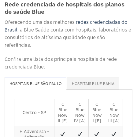
Rede credenciada de hospitais dos planos
de saúde Blue
Oferecendo uma das melhores
redes credenciadas do
Brasil
, a Blue Saúde conta com hospitais, laboratórios e
consultórios de altíssima qualidade que são
referências.
Confira uma lista dos principais hospitais da rede
credenciada Blue:
HOSPITAIS BLUE SÃO PAULO
HOSPITAIS BLUE BAHIA
C
C
C
C
Blue
Blue
Blue
Blue
Centro - SP
Now
Now
Now
Now
II [E]
IV [A]
I [E]
III [A]
H Adventista -
Aclimação