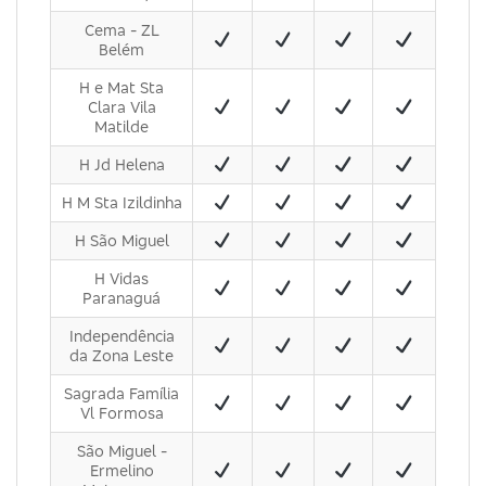
Cema - ZL
Belém
H e Mat Sta
Clara Vila
Matilde
H Jd Helena
H M Sta Izildinha
H São Miguel
H Vidas
Paranaguá
Independência
da Zona Leste
Sagrada Família
Vl Formosa
São Miguel -
Ermelino