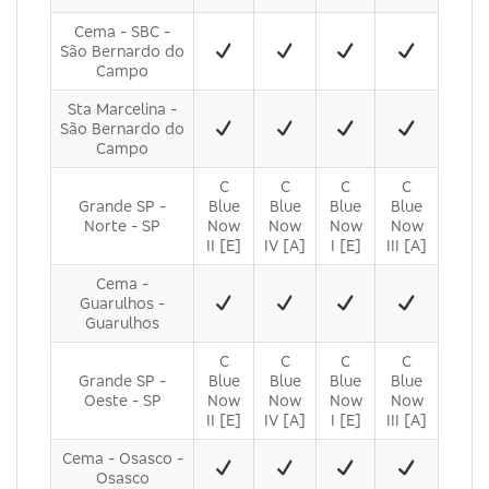
Cema - SBC -
São Bernardo do
Campo
Sta Marcelina -
São Bernardo do
Campo
C
C
C
C
Grande SP -
Blue
Blue
Blue
Blue
Norte - SP
Now
Now
Now
Now
II [E]
IV [A]
I [E]
III [A]
Cema -
Guarulhos -
Guarulhos
C
C
C
C
Grande SP -
Blue
Blue
Blue
Blue
Oeste - SP
Now
Now
Now
Now
II [E]
IV [A]
I [E]
III [A]
Cema - Osasco -
Osasco