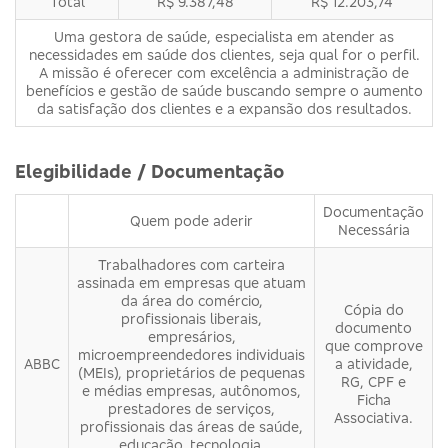
Total
R$ 9.387,48
R$ 12.203,74
Uma gestora de saúde, especialista em atender as
necessidades em saúde dos clientes, seja qual for o perfil.
A missão é oferecer com excelência a administração de
benefícios e gestão de saúde buscando sempre o aumento
da satisfação dos clientes e a expansão dos resultados.
Elegibilidade / Documentação
Documentação
Quem pode aderir
Necessária
Trabalhadores com carteira
assinada em empresas que atuam
da área do comércio,
Cópia do
profissionais liberais,
documento
empresários,
que comprove
microempreendedores individuais
ABBC
a atividade,
(MEIs), proprietários de pequenas
RG, CPF e
e médias empresas, autônomos,
Ficha
prestadores de serviços,
Associativa.
profissionais das áreas de saúde,
educação, tecnologia,