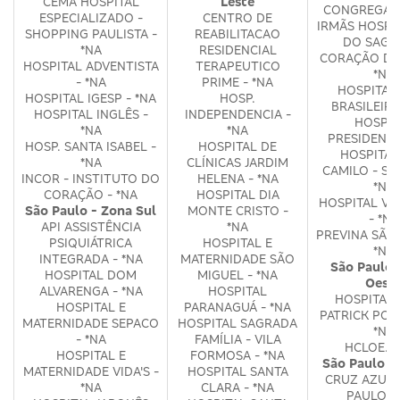
CEMA HOSPITAL
Leste
CONGREGAÇ
ESPECIALIZADO -
CENTRO DE
IRMÃS HOSPI
SHOPPING PAULISTA -
REABILITACAO
DO SAGR
*NA
RESIDENCIAL
CORAÇÃO DE 
HOSPITAL ADVENTISTA
TERAPEUTICO
*NA
- *NA
PRIME - *NA
HOSPITAL
HOSPITAL IGESP - *NA
HOSP.
BRASILEIRO
HOSPITAL INGLÊS -
INDEPENDENCIA -
HOSPIT
*NA
*NA
PRESIDENTE.
HOSP. SANTA ISABEL -
HOSPITAL DE
HOSPITAL
*NA
CLÍNICAS JARDIM
CAMILO - SA
INCOR - INSTITUTO DO
HELENA - *NA
*NA
CORAÇÃO - *NA
HOSPITAL DIA
HOSPITAL VE
São Paulo - Zona Sul
MONTE CRISTO -
- *NA
API ASSISTÊNCIA
*NA
PREVINA SÃO 
PSIQUIÁTRICA
HOSPITAL E
*NA
INTEGRADA - *NA
MATERNIDADE SÃO
São Paulo 
HOSPITAL DOM
MIGUEL - *NA
Oest
ALVARENGA - *NA
HOSPITAL
HOSPITAL 
HOSPITAL E
PARANAGUÁ - *NA
PATRICK POR
MATERNIDADE SEPACO
HOSPITAL SAGRADA
*NA
- *NA
FAMÍLIA - VILA
HCLOE. -
HOSPITAL E
FORMOSA - *NA
São Paulo 
MATERNIDADE VIDA'S -
HOSPITAL SANTA
CRUZ AZUL 
*NA
CLARA - *NA
PAULO -