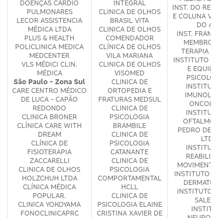
DOENÇAS CARDIO
INTEGRAL
INST. DO RE
PULMONARES
CLINICA DE OLHOS
E COLUNA VE
LECOR ASSISTENCIA
BRASIL VITA
DO AB
MÉDICA LTDA
CLINICA DE OLHOS
INST. FRAN
PLUS & HEALTH
COMENDADOR
MEMBRO S
POLICLINICA MEDICA
CLÍNICA DE OLHOS
TERAPIA D
MEDCENTER
VILA MARIANA
INSTITUTO D
VLS MÉDICI CLIN.
CLINICA DE OLHOS
E EQUILI
MÉDICA
VISOMED
PSICOLO
São Paulo - Zona Sul
CLINICA DE
INSTITUT
CARE CENTRO MÉDICO
ORTOPEDIA E
IMUNOLOG
DE LUCA - CAPÃO
FRATURAS MEDSUL
ONCOLO
REDONDO
CLINICA DE
INSTITUT
CLINICA BRONER
PSICOLOGIA
OFTALMOL
CLÍNICA CARE WITH
BRAMBILE
PEDRO DE 
DREAM
CLINICA DE
LTDA
CLÍNICA DE
PSICOLOGIA
INSTITUT
FISIOTERAPIA
CATANANTE
REABILIT
ZACCARELLI
CLINICA DE
MOVIMENTO 
CLINICA DE OLHOS
PSICOLOGIA
INSTITUTO F
HOLZCHUH LTDA
COMPORTAMENTAL
DERMATOL
CLÍNICA MÉDICA
HCLL
INSTITUTO 
POPULAR.
CLINICA DE
SALET
CLINICA YOKOYAMA
PSICOLOGIA ELAINE
INSTIT
FONOCLINICAPRC
CRISTINA XAVIER DE
NEUROPR