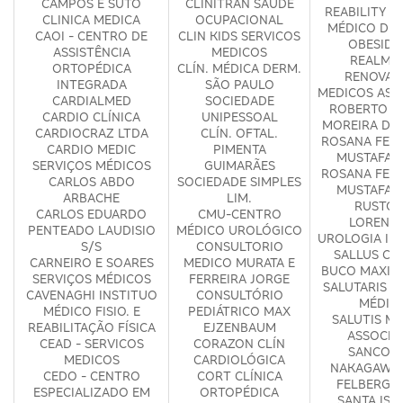
CAMPOS E SUTO
CLINITRAN SAUDE
REABILITY -
CLINICA MEDICA
OCUPACIONAL
MÉDICO DE 
CAOI - CENTRO DE
CLIN KIDS SERVICOS
OBESIDA
ASSISTÊNCIA
MEDICOS
REALM S
ORTOPÉDICA
CLÍN. MÉDICA DERM.
RENOVA
INTEGRADA
SÃO PAULO
MEDICOS ASS
CARDIALMED
SOCIEDADE
ROBERTO C
CARDIO CLÍNICA
UNIPESSOAL
MOREIRA DE
CARDIOCRAZ LTDA
CLÍN. OFTAL.
ROSANA FERR
CARDIO MEDIC
PIMENTA
MUSTAFA 
SERVIÇOS MÉDICOS
GUIMARÃES
ROSANA FERR
CARLOS ABDO
SOCIEDADE SIMPLES
MUSTAFA 
ARBACHE
LIM.
RUSTOM
CARLOS EDUARDO
CMU-CENTRO
LORENZE
PENTEADO LAUDISIO
MÉDICO UROLÓGICO
UROLOGIA IN
S/S
CONSULTORIO
SALLUS CI
CARNEIRO E SOARES
MEDICO MURATA E
BUCO MAXILO
SERVIÇOS MÉDICOS
FERREIRA JORGE
SALUTARIS S
CAVENAGHI INSTITUO
CONSULTÓRIO
MÉDIC
MÉDICO FISIO. E
PEDIÁTRICO MAX
SALUTIS M
REABILITAÇÃO FÍSICA
EJZENBAUM
ASSOCIA
CEAD - SERVICOS
CORAZON CLÍN
SANCOVS
MEDICOS
CARDIOLÓGICA
NAKAGAWA 
CEDO - CENTRO
CORT CLÍNICA
FELBERG O
ESPECIALIZADO EM
ORTOPÉDICA
SANTA ISA