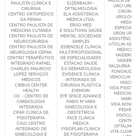
MÉDICA DE GI
PAULISTA CLÍNICA E
EJZENBAUM -
URCI URGÊ
CIRURGIA
OFTALMOLOGIA
CIRÚRGI
CENTRO ORTOPÉDICO
ELA ASSISTENCIA
UROLOGI
DA PENHA
MEDICA LTDA.
MEDICI
CENTRO PAULISTA DE
ERGO MED
ESPECIAL
MEDICINA CUTANEA
E SOLUTIONS SAÚDE
URON URO
CENTRO PAULISTA DE
MENTAL SOCIEDADE
ASSISTÊNCIA
NEUROCIRURGIA
SIMPLES
UTICLIN ASS
CENTRO PAULISTA DE
ESSENCELE CLÍNICA
MEDICA 
NEUROLOGIA CEPAN
MULTIPROFISSIONAL
VAIDERGO
CENTRO TERAPÊUTICO
DE ESPECIALIDADES
VAIDERG
INTEGRADO RAFAEL
ESTACAO SAUDE
VALQUÍRIA A
CHARLES MAURICIO
E.V DERMATOLOGIA
FONOAUDIO
LOPEZ SERVIÇOS
EVIDENCE CLÍNICA
VENOCLIN C
MÉDICOS
INTEGRADA DE
VASCUL
CIBBUS CENTER
CIRURGIA PLÁSTICA
VIDA FISIOTE
HEALTH
EYEMORI
MEDICINA -
CIC - CENTRO DE
EYE SPACE ADVANCE
MARIA
CARDIOLOGIA
FABIO M VARA
VIDA NOVA 
INTEGRADA
GINECOLOGIA E
PEDIÁTR
CIFAP CLÍNICA DE
OBSTETRÍCIA
VISOCLINI
FISIOTERAPIA
FACE CLINICA
CENTRO
CIGO CENTRO
MEDICA
OFTALMOL
INTEGRADO DE
FISIOPLAN CLÍNICA
VITA CUORI 
GINECOLOGIA E
DE FISIOTERAPIA