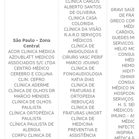
CLÍNICA CARLOS
ALBERTO SANTOS
GRAVI SAÚDE
DE OLIVEIRA
DE FRAT
CLINICA CASA
GRECO COR S
COLORIDA
MÉDIC
CLÍNICA DA VISÃO
CARDIOLÓ
R.A.R.O SERVIÇOS
GUEDES ME
São Paulo - Zona
MÉDICOS
SERVICOS M
Central
CLÍNICA DE
HELIO MOS
ACOR CLINICA MEDICA
ANGIOLOGIA E
CONSULT
AZOUBLATT MEDICOS
CIRURG VASC PERIF
MÉDIC
ASSOCIADOS S/C LTDA
MARCO JOUINO
HEMOME
CENTRO MÉDICO
CLÍNICA DE
HIDITO
CEREBRO E COLUNA
FONOAUDIOLOGIA
ISHIKIR
CLIN. CEPRO
KATIA DIAS
CONSULT
CLÍNICA ADERME
CLÍNICA DE
MÉDICO INT
CLÍNICA DE OLHOS DR
FRATURAS E
HOSPCONSU
MARCIO MENDES
ORTOPEDIA
SERVIÇOS M
CLINICA DE OLHOS
REBOUÇAS
H. S. SER
PAULISTA
CLÍNICA DE
MEDICOS S/
CLÍNICA ORTOPÉDICA
FRATURAS UNIORT
IMUNO - ASS
PAULISTA
CLÍNICA DE
MÉDICA
CLÍNICA PAULISTA DE
MEDICINA
INFECTOL
ALERGIA
PREVENTIVA E
INSPIRA CL
CORPU CLINICA DE
ASSISTÊNCIA
MÉDICA & P