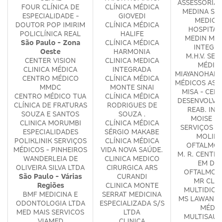
ASSESSORIA 
FOUR CLÍNICA DE
CLÍNICA MÉDICA
MEDINA SE
ESPECIALIDADE -
GIOVEDI
MEDICO
DOUTOR POP IMIRIM
CLÍNICA MÉDICA
HOSPITAL
POLICLÍNICA REAL
HALIFE
MEDIN MED
São Paulo - Zona
CLÍNICA MÉDICA
INTEGR
Oeste
HARMONIA
M.H.V. SER
CENTER VISION
CLINICA MEDICA
MÉDIC
CLINICA MÉDICA
INTEGRADA
MIAYANOHARA
CENTRO MÉDICO
CLÍNICA MÉDICA
MÉDICOS ASS
MMDC
MONTE SINAI
MISA - CEN
CENTRO MÉDICO TUA
CLÍNICA MÉDICA
DESENVOLVI
CLÍNICA DE FRATURAS
RODRIGUES DE
REAB. INF
SOUZA E SANTOS
SOUZA .
MOISE D
CLINICA MORUMBI
CLÍNICA MÉDICA
SERVIÇOS M
ESPECIALIDADES
SÉRGIO MAKABE
MOLINA
POLIKLINIK SERVIÇOS
CLÍNICA MÉDICA
OFTALMOL
MÉDICOS - PINHEIROS
VIDA NOVA SAÚDE.
M. R. CENTR
WANDERLEIA DE
CLINICA MEDICO
EM DIA
OLIVEIRA SILVA LTDA
CIRURGICA ARS
OFTALMOL
São Paulo - Várias
CURANDI
MR CLIN
Regiões
CLINICA MONTE
MULTIDICI
BMF MEDICINA E
SERRAT MEDICINA
MS LAWAND 
ODONTOLOGIA LTDA
ESPECIALIZADA S/S
MÉDIC
MED MAIS SERVICOS
LTDA
MULTISAUD
VIAMED
CLINICA