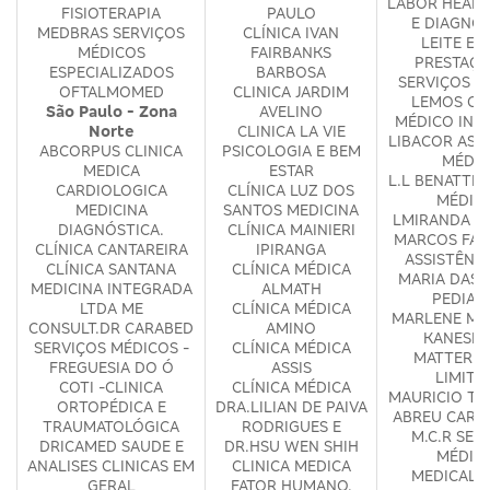
LABOR HEALT
FISIOTERAPIA
PAULO
E DIAGNÓ
MEDBRAS SERVIÇOS
CLÍNICA IVAN
LEITE E L
MÉDICOS
FAIRBANKS
PRESTAÇÃ
ESPECIALIZADOS
BARBOSA
SERVIÇOS M
OFTALMOMED
CLINICA JARDIM
LEMOS CE
São Paulo - Zona
AVELINO
MÉDICO INT
Norte
CLINICA LA VIE
LIBACOR ASS
ABCORPUS CLINICA
PSICOLOGIA E BEM
MÉDIC
MEDICA
ESTAR
L.L BENATTI 
CARDIOLOGICA
CLÍNICA LUZ DOS
MÉDIC
MEDICINA
SANTOS MEDICINA
LMIRANDA M
DIAGNÓSTICA.
CLÍNICA MAINIERI
MARCOS FAB
CLÍNICA CANTAREIRA
IPIRANGA
ASSISTÊNC
CLÍNICA SANTANA
CLÍNICA MÉDICA
MARIA DAS 
MEDICINA INTEGRADA
ALMATH
PEDIAT
LTDA ME
CLÍNICA MÉDICA
MARLENE MA
CONSULT.DR CARABED
AMINO
KANESHI
SERVIÇOS MÉDICOS -
CLÍNICA MÉDICA
MATTER S
FREGUESIA DO Ó
ASSIS
LIMITA
COTI -CLINICA
CLÍNICA MÉDICA
MAURICIO TO
ORTOPÉDICA E
DRA.LILIAN DE PAIVA
ABREU CARD
TRAUMATOLÓGICA
RODRIGUES E
M.C.R SER
DRICAMED SAUDE E
DR.HSU WEN SHIH
MÉDIC
ANALISES CLINICAS EM
CLINICA MEDICA
MEDICAL 
GERAL
FATOR HUMANO.