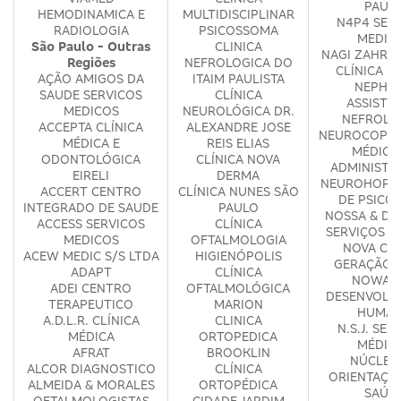
PAUL
HEMODINAMICA E
MULTIDISCIPLINAR
N4P4 SER
RADIOLOGIA
PSICOSSOMA
MEDIC
São Paulo - Outras
CLINICA
NAGI ZAHR &
Regiões
NEFROLOGICA DO
CLÍNICA M
AÇÃO AMIGOS DA
ITAIM PAULISTA
NEPHR
SAUDE SERVICOS
CLÍNICA
ASSISTE
MEDICOS
NEUROLÓGICA DR.
NEFROLO
ACCEPTA CLÍNICA
ALEXANDRE JOSE
NEUROCOP S
MÉDICA E
REIS ELIAS
MÉDICO
ODONTOLÓGICA
CLÍNICA NOVA
ADMINISTR
EIRELI
DERMA
NEUROHOPE 
ACCERT CENTRO
CLÍNICA NUNES SÃO
DE PSICO
INTEGRADO DE SAUDE
PAULO
NOSSA & DA
ACCESS SERVICOS
CLÍNICA
SERVIÇOS M
MEDICOS
OFTALMOLOGIA
NOVA CLÍ
ACEW MEDIC S/S LTDA
HIGIENÓPOLIS
GERAÇÃO 
ADAPT
CLÍNICA
NOWA E
ADEI CENTRO
OFTALMOLÓGICA
DESENVOLV
TERAPEUTICO
MARION
HUMA
A.D.L.R. CLÍNICA
CLINICA
N.S.J. SER
MÉDICA
ORTOPEDICA
MÉDIC
AFRAT
BROOKLIN
NÚCLEO
ALCOR DIAGNOSTICO
CLÍNICA
ORIENTAÇÃ
ALMEIDA & MORALES
ORTOPÉDICA
SAÚD
OFTALMOLOGISTAS
CIDADE JARDIM