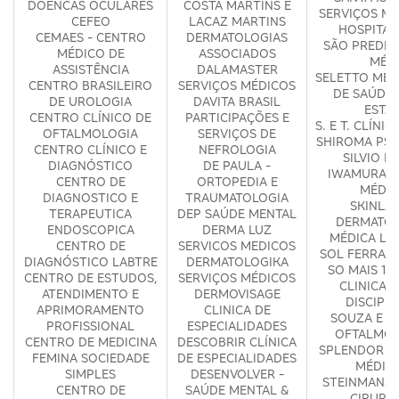
DOENCAS OCULARES
COSTA MARTINS E
SERVIÇOS MÉ
CEFEO
LACAZ MARTINS
HOSPITAL
CEMAES - CENTRO
DERMATOLOGIAS
SÃO PREDE 
MÉDICO DE
ASSOCIADOS
MÉD
ASSISTÊNCIA
DALAMASTER
SELETTO MED
CENTRO BRASILEIRO
SERVIÇOS MÉDICOS
DE SAÚDE 
DE UROLOGIA
DAVITA BRASIL
ESTA
CENTRO CLÍNICO DE
PARTICIPAÇÕES E
S. E T. CLÍNI
OFTALMOLOGIA
SERVIÇOS DE
SHIROMA PSI
CENTRO CLÍNICO E
NEFROLOGIA
SILVIO KE
DIAGNÓSTICO
DE PAULA -
IWAMURA C
CENTRO DE
ORTOPEDIA E
MÉDIC
DIAGNOSTICO E
TRAUMATOLOGIA
SKINLA
TERAPEUTICA
DEP SAÚDE MENTAL
DERMATOL
ENDOSCOPICA
DERMA LUZ
MÉDICA LI
CENTRO DE
SERVICOS MEDICOS
SOL FERRARI
DIAGNÓSTICO LABTRE
DERMATOLOGIKA
SO MAIS 1 P
CENTRO DE ESTUDOS,
SERVIÇOS MÉDICOS
CLINICA 
ATENDIMENTO E
DERMOVISAGE
DISCIPL
APRIMORAMENTO
CLINICA DE
SOUZA E S
PROFISSIONAL
ESPECIALIDADES
OFTALMOL
CENTRO DE MEDICINA
DESCOBRIR CLÍNICA
SPLENDOR S
FEMINA SOCIEDADE
DE ESPECIALIDADES
MÉDIC
SIMPLES
DESENVOLVER -
STEINMANS 
CENTRO DE
SAÚDE MENTAL &
CIRURG