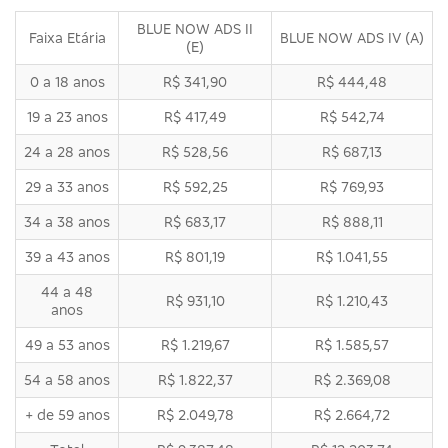
BLUE NOW ADS II
Faixa Etária
BLUE NOW ADS IV (A)
(E)
0 a 18 anos
R$ 341,90
R$ 444,48
19 a 23 anos
R$ 417,49
R$ 542,74
24 a 28 anos
R$ 528,56
R$ 687,13
29 a 33 anos
R$ 592,25
R$ 769,93
34 a 38 anos
R$ 683,17
R$ 888,11
39 a 43 anos
R$ 801,19
R$ 1.041,55
44 a 48
R$ 931,10
R$ 1.210,43
anos
49 a 53 anos
R$ 1.219,67
R$ 1.585,57
54 a 58 anos
R$ 1.822,37
R$ 2.369,08
+ de 59 anos
R$ 2.049,78
R$ 2.664,72