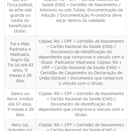
força judicial,
Saúde (CNS) + Certidão de Nascimento /
se ache sob
Adotivos ou sob Tutela: Documentação da
guarda ou
Adoção / Documentação Provisória deve
tutela do
estar dentro da validade.
beneficiário
titular;
Cópias: RG + CPF + Certidão de Nascimento
Pai e Mãe,
+ Cartão Nacional da Saúde (CNS) /
Padrasto e
Documento de identificação do
Madrasta,
dependente que comprove o vinculo com o
Sogro (a),
titular. Padrasto/ Madrasta: Cópias: RG +
Tio (a) até 63
CPF + Cartão Nacional da Saúde (CNS) +
anos, 11
Certidão de Casamento ou Declaração de
meses e 29
União Estável + Documento que comprove
dias;
o vinculo com o titular.
Genro ou
Cópias: RG + CPF + Certidão de Nascimento
Nora, Irmãos
+ Cartão Nacional da Saúde (CNS) /
até 57 anos,
Documento de identificação do
11 meses e 29
dependente que comprove o vinculo com o
dias;
titular.
Neto (a),
Cópias: RG + CPF + Certidão de Nascimento
Sobrinho (a)
+ Cartão Nacional da Saúde (CNS) /