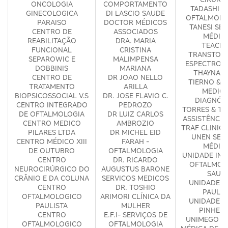
ONCOLOGIA
COMPORTAMENTO
TADASHI &
GINECOLOGICA
DI LASCIO SAUDE
OFTALMOLO
PARAISO
DOCTOR MÉDICOS
TANESI SE
CENTRO DE
ASSOCIADOS
MÉDIC
REABILITAÇÃO
DRA. MARIA
TEACLI
FUNCIONAL
CRISTINA
TRANSTOR
SEPAROWIC E
MALIMPENSA
ESPECTRO A
DOBBINIS
MARIANA
THAYNA V
CENTRO DE
DR JOAO NELLO
TIERNO & 
TRATAMENTO
ARILLA
MEDICI
BIOPSICOSSOCIAL V.S
DR. JOSE FLAVIO C.
DIAGNÓS
CENTRO INTEGRADO
PEDROZO
TORRES & TA
DE OFTALMOLOGIA
DR LUIZ CARLOS
ASSISTÊNCIA
CENTRO MEDICO
AMBROZIO
TRAF CLINIC
PILARES LTDA
DR MICHEL EID
UNEN SER
CENTRO MÉDICO XIII
FARAH -
MÉDIC
DE OUTUBRO
OFTALMOLOGIA
UNIDADE IN
CENTRO
DR. RICARDO
OFTALMOL
NEUROCIRÚRGICO DO
AUGUSTUS BARONE
SAUD
CRÂNIO E DA COLUNA
SERVICOS MEDICOS
UNIDADE M
CENTRO
DR. TOSHIO
PAULIS
OFTALMOLOGICO
ARIMORI CLÍNICA DA
UNIDADE M
PAULISTA
MULHER
PINHEIR
CENTRO
E.F.I- SERVIÇOS DE
UNIMEGO U
OFTALMOLOGICO
OFTALMOLOGIA