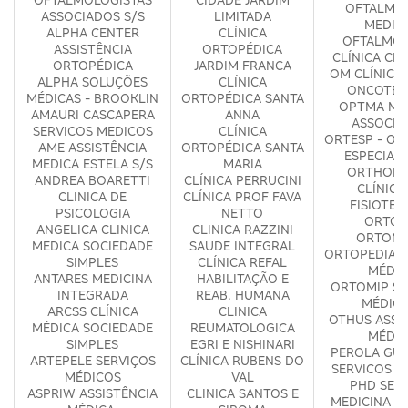
OFTALMO
ASSOCIADOS S/S
LIMITADA
MEDIC
ALPHA CENTER
CLÍNICA
OFTALMOL
ASSISTÊNCIA
ORTOPÉDICA
CLÍNICA CI
ORTOPÉDICA
JARDIM FRANCA
OM CLÍNICA
ALPHA SOLUÇÕES
CLÍNICA
ONCOTER
MÉDICAS - BROOKLIN
ORTOPÉDICA SANTA
OPTMA MÉ
AMAURI CASCAPERA
ANNA
ASSOCIA
SERVICOS MEDICOS
CLÍNICA
ORTESP - OR
AME ASSISTÊNCIA
ORTOPÉDICA SANTA
ESPECIAL
MEDICA ESTELA S/S
MARIA
ORTHOPH
ANDREA BOARETTI
CLÍNICA PERRUCINI
CLÍNICA
CLINICA DE
CLÍNICA PROF FAVA
FISIOTER
PSICOLOGIA
NETTO
ORTOF
ANGELICA CLINICA
CLINICA RAZZINI
ORTOM
MEDICA SOCIEDADE
SAUDE INTEGRAL
ORTOPEDIA E
SIMPLES
CLÍNICA REFAL
MÉDIC
ANTARES MEDICINA
HABILITAÇÃO E
ORTOMIP SE
INTEGRADA
REAB. HUMANA
MÉDICO
ARCSS CLÍNICA
CLINICA
OTHUS ASSI
MÉDICA SOCIEDADE
REUMATOLOGICA
MÉDIC
SIMPLES
EGRI E NISHINARI
PEROLA GUR
ARTEPELE SERVIÇOS
CLÍNICA RUBENS DO
SERVICOS M
MÉDICOS
VAL
PHD SERV
ASPRIW ASSISTÊNCIA
CLINICA SANTOS E
MEDICINA ESP