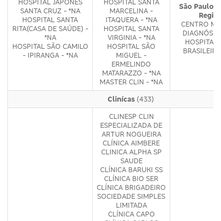
HOSPITAL JAPONÊS
HOSPITAL SANTA
São Paulo -
SANTA CRUZ - *NA
MARCELINA -
Regiõ
HOSPITAL SANTA
ITAQUERA - *NA
CENTRO MÉ
RITA(CASA DE SAÚDE) -
HOSPITAL SANTA
DIAGNÓSTI
*NA
VIRGINIA - *NA
HOSPITAL 
HOSPITAL SÃO CAMILO
HOSPITAL SÃO
BRASILEIRO
- IPIRANGA - *NA
MIGUEL -
ERMELINDO
MATARAZZO - *NA
MASTER CLIN - *NA
Clinícas
(433)
CLINESP CLIN
ESPECIALIZADA DE
ARTUR NOGUEIRA
CLÍNICA AIMBERE
CLINICA ALPHA SP
SAUDE
CLÍNICA BARUKI SS
CLÍNICA BIO SER
CLÍNICA BRIGADEIRO
SOCIEDADE SIMPLES
LIMITADA
CLÍNICA CAPO