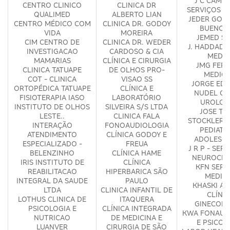
J C CAMP
CENTRO CLINICO
CLINICA DR
SERVIÇOS M
QUALIMED
ALBERTO LIAN
JEDER GON
CENTRO MÉDICO COM
CLINICA DR. GODOY
BUENO -
VIDA
MOREIRA
JEMED S
CIM CENTRO DE
CLINICA DR. WEDER
J. HADDAD 
INVESTIGACAO
CARDOSO & CIA
MEDIC
MAMARIAS
CLÍNICA E CIRURGIA
JMG FERR
CLINICA TATUAPE
DE OLHOS PRO-
MEDICI
COT - CLINICA
VISAO SS
JORGE ED
ORTOPÉDICA TATUAPE
CLÍNICA E
NUDEL CL
FISIOTERAPIA IASO
LABORATÓRIO
UROLOG
INSTITUTO DE OLHOS
SILVEIRA S/S LTDA
JOSE TA
LESTE..
CLINICA FALA
STOCKLER C
INTERAÇÃO
FONOAUDIOLOGIA
PEDIATRI
ATENDIMENTO
CLÍNICA GODOY E
ADOLESCE
ESPECIALIZADO -
FREUA
J R P - SER
BELENZINHO
CLÍNICA HAME
NEUROCIR
IRIS INSTITUTO DE
CLÍNICA
KFN SERV
REABILITACAO
HIPERBARICA SÃO
MEDIC
INTEGRAL DA SAUDE
PAULO
KHASKI AR
LTDA
CLINICA INFANTIL DE
CLÍNI
LOTHUS CLINICA DE
ITAQUERA
GINECOLÓ
PSICOLOGIA E
CLÍNICA INTEGRADA
KWA FONAUD
NUTRICAO
DE MEDICINA E
E PSICOL
LUANVER
CIRURGIA DE SÃO