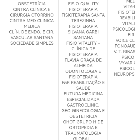
MÉDIC
OBSTETRÍCIA
FISIO QUALITY
VITA-FI
CINTRA CLÍNICA E
FISIOTERAPIA
FISIOTERA
CIRURGIA OTORRINO
FISIOTERAPIA SANTA
REABILIT
CINTRA MED CLINICA
TEREZINHA
VITALID
MEDICA
FISIOTERAPIA
PSICOLOGIA 
CLÍN. DE ENDO. E CIR.
SILVANA GARBI
EIREL
VASCULAR SANTANA
SANTANA
VOICE CLIN
SOCIEDADE SIMPLES
FISIO VITALITY –
FONOAUDIO
CLÍNICA DE
V. T. RIBAS 
FISIOTERAPIA
PSICOLO
FLAVIA GRAÇA DE
VYVAR GA
ALMEIDA
PSICOLOG
ODONTOLOGIA E
NEUROPSIC
FISIOTERAPIA
F&R REABILITAÇÃO E
SAÚDE
FUTURA MEDICINA
ESPECIALIZADA
GASTROCLINIC.
GEO GINECOLOGIA E
OBSTETRÍCIA
GHOT GRUPO H DE
ORTOPEDIA E
TRAUMATOLOGIA
GLOBAL -