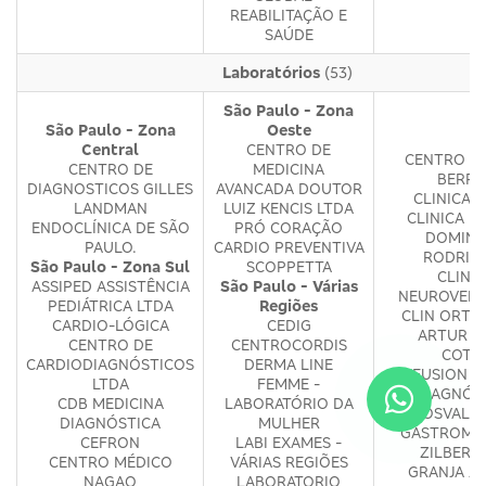
REABILITAÇÃO E
SAÚDE
Laboratórios
(53)
São Paulo - Zona
São Paulo - Zona
Oeste
Central
CENTRO DE
CENTRO M
CENTRO DE
MEDICINA
BERRI
DIAGNOSTICOS GILLES
AVANCADA DOUTOR
CLINICA 
LANDMAN
LUIZ KENCIS LTDA
CLINICA M
ENDOCLÍNICA DE SÃO
PRÓ CORAÇÃO
DOMIN
PAULO.
CARDIO PREVENTIVA
RODRIG
São Paulo - Zona Sul
SCOPPETTA
CLINI
ASSIPED ASSISTÊNCIA
São Paulo - Várias
NEUROVERT
PEDIÁTRICA LTDA
Regiões
CLIN ORTO
CARDIO-LÓGICA
CEDIG
ARTUR A
CENTRO DE
CENTROCORDIS
COTR
CARDIODIAGNÓSTICOS
DERMA LINE
DIFFUSION M
LTDA
FEMME -
DIAGNÓS
CDB MEDICINA
LABORATÓRIO DA
DR OSVALD
DIAGNÓSTICA
MULHER
GASTROMED
CEFRON
LABI EXAMES -
ZILBERS
CENTRO MÉDICO
VÁRIAS REGIÕES
GRANJA JU
NAGAO
LABORATORIO