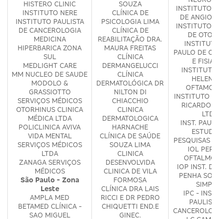
HISTERO CLINIC
SOUZA
INSTITUTO P
INSTITUTO NERE
CLÍNICA DE
DE ANGIOG
INSTITUTO PAULISTA
PSICOLOGIA LIMA
INSTITUTO P
DE CANCEROLOGIA
CLÍNICA DE
DE OTOL
MEDICINA
REABILITAÇÃO DRA.
INSTITUT
HIPERBARICA ZONA
MAURA FREITAS
PAULO DE OR
SUL
CLÍNICA
E FISIAT
MEDLIGHT CARE
DERMANGELUCCI
INSTITUTO 
MM NUCLEO DE SAUDE
CLÍNICA
HELENA
MODOLO &
DERMATOLÓGICA DR
OFTAMOL
GRASSIOTTO
NILTON DI
INSTITUTO V
SERVIÇOS MÉDICOS
CHIACCHIO
RICARDO G
OTORHINUS CLINICA
CLINICA
LTDA
MÉDICA LTDA
DERMATOLOGICA
INST. PAULI
POLICLINICA AVIVA
HARNACHE
ESTUDO
VIDA MENTAL
CLÍNICA DE SAÚDE
PESQUISAS E
SERVIÇOS MÉDICOS
SOUZA LIMA
IOL PERD
LTDA
CLINICA
OFTALMOL
ZANAGA SERVIÇOS
DESENVOLVIDA
IOP INST. D
MÉDICOS
CLINICA DE VILA
PENHA SOC
São Paulo - Zona
FORMOSA
SIMPL
Leste
CLÍNICA DRA LAIS
IPC - INST
AMPLA MED
RICCI E DR PEDRO
PAULIST
BETAMED CLÍNICA -
CHIQUETTI END.E
CANCEROLOG
SAO MIGUEL
GINEC.