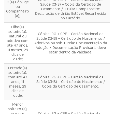
O(a) Cônjuge
Saúde (CNS) + Cópia da Certidão de
ou
Casamento / Titular Companheiro:
Companheiro
Declaração de União Estável Reconhecida
(a);
no Cartório.
Filho(a)
solteiro(a),
Cópias: RG + CPF + Cartão Nacional da
natural ou
Saúde (CNS) + Certidão de Nascimento /
adotivo com
Adotivos ou sob Tutela: Documentação da
até 47 anos,
Adoção / Documentação Provisória deve
11 meses, 29
estar dentro da validade.
dias de
idade;
Enteado(a)
solteiro(a),
com até 47
Cópias: RG + CPF + Cartão Nacional da
anos, 11
Saúde (CNS) + Certidão de Nascimento /
meses, 29
Cópia da Certidão de Casamento.
dias de
idade;
Menor
solteiro (a),
que por
Cópias: RG + CPF + Cartão Nacional da