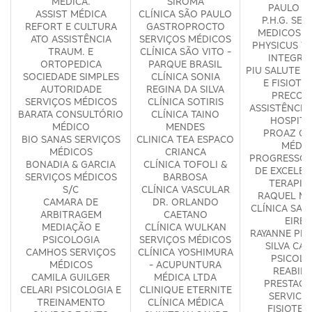
MÉDICA.
SIROMA
PAULO D
ASSIST MÉDICA
CLÍNICA SÃO PAULO
P.H.G. SER
REFORT E CULTURA
GASTROPROCTO
MEDICOS S
ATO ASSISTÊNCIA
SERVIÇOS MÉDICOS
PHYSICUS T
TRAUM. E
CLÍNICA SÃO VITO -
INTEGRA
ORTOPEDICA
PARQUE BRASIL
PIU SALUTE 
SOCIEDADE SIMPLES
CLÍNICA SONIA
E FISIOTE
AUTORIDADE
REGINA DA SILVA
PRECOR
SERVIÇOS MÉDICOS
CLÍNICA SOTIRIS
ASSISTÊNCIA
BARATA CONSULTÓRIO
CLÍNICA TAINO
HOSPITA
MÉDICO
MENDES
PROAZ CL
BIO SANAS SERVIÇOS
CLINICA TEA ESPACO
MÉDIC
MÉDICOS
CRIANCA
PROGRESSO 
BONADIA & GARCIA
CLÍNICA TOFOLI &
DE EXCELEN
SERVIÇOS MÉDICOS
BARBOSA
TERAPIA
S/C
CLÍNICA VASCULAR
RAQUEL MA
CAMARA DE
DR. ORLANDO
CLÍNICA SAÚ
ARBITRAGEM
CAETANO
EIREL
MEDIAÇÃO E
CLÍNICA WULKAN
RAYANNE PER
PSICOLOGIA
SERVIÇOS MÉDICOS
SILVA CA
CAMHOS SERVIÇOS
CLÍNICA YOSHIMURA
PSICOLO
MÉDICOS
- ACUPUNTURA
REABILI
CAMILA GUILGER
MÉDICA LTDA
PRESTACA
CELARI PSICOLOGIA E
CLINIQUE ETERNITE
SERVICO
TREINAMENTO
CLÍNICA MÉDICA
FISIOTER