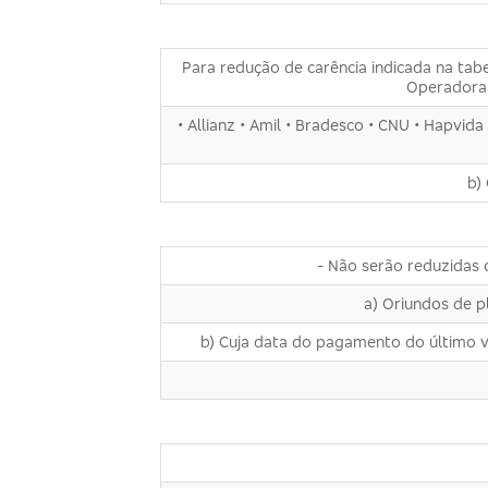
Para redução de carência indicada na tab
Operadoras
• Allianz • Amil • Bradesco • CNU • Hapvid
b)
- Não serão reduzidas
a) Oriundos de p
b) Cuja data do pagamento do último val