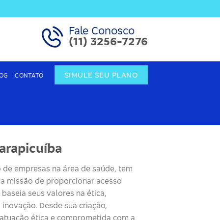
Fale Conosco
(11) 3256-7276
SIMULE SEU PLANO
OG
CONTATO
arapicuíba
 de empresas na área de saúde, tem
m a missão de proporcionar acesso
 baseia seus valores na ética,
 inovação. Desde sua criação,
 atuação ética e comprometida com a