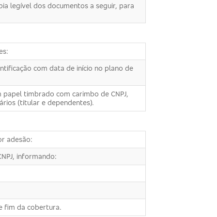
ia legível dos documentos a seguir, para
es:
tificação com data de início no plano de
em papel timbrado com carimbo de CNPJ,
rios (titular e dependentes).
or adesão:
CNPJ, informando:
 e fim da cobertura.