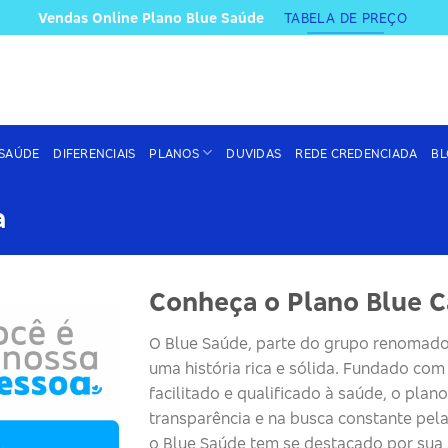
Vendas Online Plano Blue Saúde
TABELA DE PREÇO
 SAÚDE
DIFERENCIAIS
PLANOS
DUVIDAS
REDE CREDENCIADA
BL
a
Conheça o Plano Blue C
O
Blue
Saúde
, parte do grupo renomado
uma história rica e sólida. Fundado co
facilitado e qualificado à saúde, o plano
transparência e na busca constante pela
o
Blue
Saúde
tem se destacado por sua