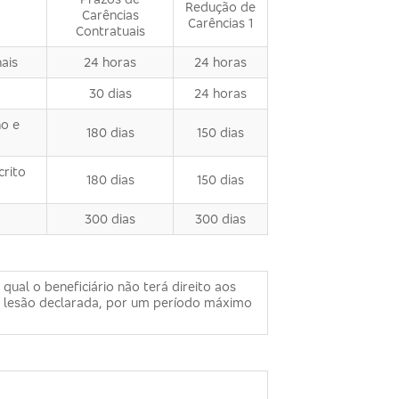
Redução de
Carências
Carências 1
Contratuais
ais
24 horas
24 horas
30 dias
24 horas
no e
180 dias
150 dias
crito
180 dias
150 dias
300 dias
300 dias
ual o beneficiário não terá direito aos
ou lesão declarada, por um período máximo