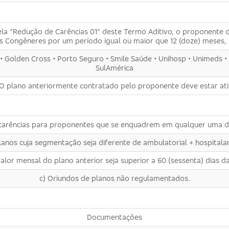
ela “Redução de Carências 01” deste Termo Aditivo, o proponente 
 Congêneres por um período igual ou maior que 12 (doze) meses, 
a • Golden Cross • Porto Seguro • Smile Saúde • Unihosp • Unimeds
SulAmérica
 O plano anteriormente contratado pelo proponente deve estar ati
 carências para proponentes que se enquadrem em qualquer uma da
lanos cuja segmentação seja diferente de ambulatorial + hospitalar
or mensal do plano anterior seja superior a 60 (sessenta) dias da 
c) Oriundos de planos não regulamentados.
Documentações