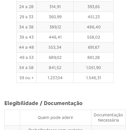
24 a 28
314,91
393,65
29 a 33
360,99
451,23
34 a 38
389,12
486,40
39 a 43
446,41
558,02
44 a 48
553,34
691,67
49 a 53
689,02
861,28
54 a 58
841,52
1.051,90
59 ou +
1.237,04
1.546,31
Elegibilidade / Documentação
Documentação
Quem pode aderir
Necessária