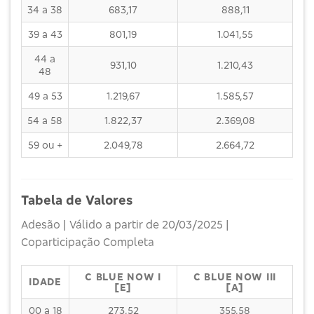
34 a 38
683,17
888,11
39 a 43
801,19
1.041,55
44 a
931,10
1.210,43
48
49 a 53
1.219,67
1.585,57
54 a 58
1.822,37
2.369,08
59 ou +
2.049,78
2.664,72
Tabela de Valores
Adesão | Válido a partir de 20/03/2025 |
Coparticipação Completa
C BLUE NOW I
C BLUE NOW III
IDADE
[E]
[A]
00 a 18
273,52
355,58