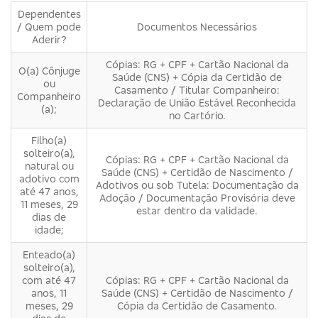
Dependentes
/ Quem pode
Documentos Necessários
Aderir?
Cópias: RG + CPF + Cartão Nacional da
O(a) Cônjuge
Saúde (CNS) + Cópia da Certidão de
ou
Casamento / Titular Companheiro:
Companheiro
Declaração de União Estável Reconhecida
(a);
no Cartório.
Filho(a)
solteiro(a),
Cópias: RG + CPF + Cartão Nacional da
natural ou
Saúde (CNS) + Certidão de Nascimento /
adotivo com
Adotivos ou sob Tutela: Documentação da
até 47 anos,
Adoção / Documentação Provisória deve
11 meses, 29
estar dentro da validade.
dias de
idade;
Enteado(a)
solteiro(a),
com até 47
Cópias: RG + CPF + Cartão Nacional da
anos, 11
Saúde (CNS) + Certidão de Nascimento /
meses, 29
Cópia da Certidão de Casamento.