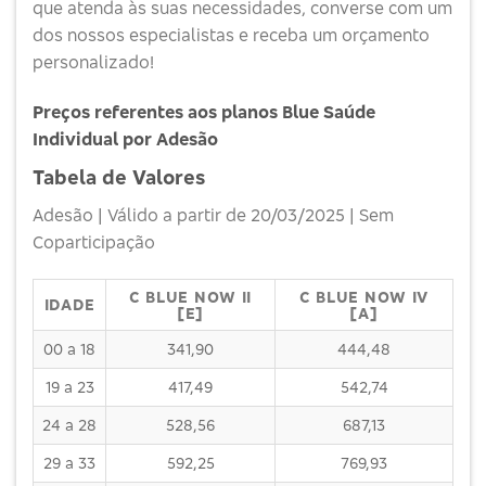
que atenda às suas necessidades, converse com um
dos nossos especialistas e receba um orçamento
personalizado!
Preços referentes aos planos Blue Saúde
Individual por Adesão
Tabela de Valores
Adesão | Válido a partir de 20/03/2025 | Sem
Coparticipação
C BLUE NOW II
C BLUE NOW IV
IDADE
[E]
[A]
00 a 18
341,90
444,48
19 a 23
417,49
542,74
24 a 28
528,56
687,13
29 a 33
592,25
769,93