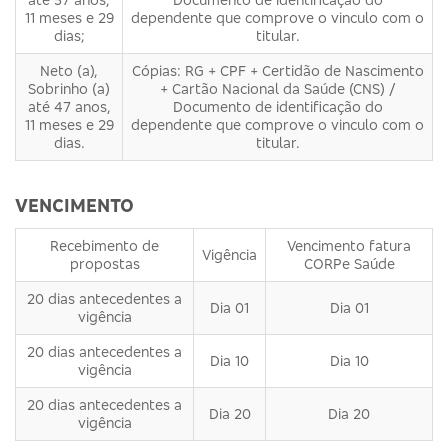
11 meses e 29
dependente que comprove o vinculo com o
dias;
titular.
Neto (a),
Cópias: RG + CPF + Certidão de Nascimento
Sobrinho (a)
+ Cartão Nacional da Saúde (CNS) /
até 47 anos,
Documento de identificação do
11 meses e 29
dependente que comprove o vinculo com o
dias.
titular.
VENCIMENTO
Recebimento de
Vencimento fatura
Vigência
propostas
CORPe Saúde
20 dias antecedentes a
Dia 01
Dia 01
vigência
20 dias antecedentes a
Dia 10
Dia 10
vigência
20 dias antecedentes a
Dia 20
Dia 20
vigência