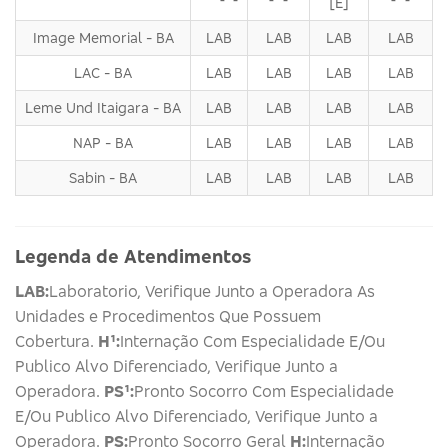
[E]
Image Memorial - BA
LAB
LAB
LAB
LAB
LAC - BA
LAB
LAB
LAB
LAB
Leme Und Itaigara - BA
LAB
LAB
LAB
LAB
NAP - BA
LAB
LAB
LAB
LAB
Sabin - BA
LAB
LAB
LAB
LAB
Legenda de Atendimentos
LAB:
Laboratorio, Verifique Junto a Operadora As
Unidades e Procedimentos Que Possuem
Cobertura.
H¹:
Internação Com Especialidade E/Ou
Publico Alvo Diferenciado, Verifique Junto a
Operadora.
PS¹:
Pronto Socorro Com Especialidade
E/Ou Publico Alvo Diferenciado, Verifique Junto a
Operadora.
PS:
Pronto Socorro Geral
H:
Internação