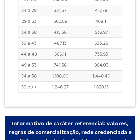
24 a 28
321,37
417,78
29 a 33
360,09
468,11
34 a 38
415,36
539,97
39 a 43
487,13
633,26
44 a 48
566,11
735,95
49 a 53
741,56
964,03
54 a 58
1.108,00
1.440,40
59 ou +
1.246,27
1.620,15
Informativo de caráter referencial: valores,
regras de comercialização, rede credenciada e