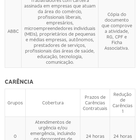
Trabalhadores com carteira
assinada em empresas que atuam
da área do comércio,
Cópia do
profissionais liberais,
documento
empresários,
que comprove
microempreendedores individuais
ABBC
a atividade,
(MEIs), proprietários de pequenas
RG, CPF e
e médias empresas, autônomos,
Ficha
prestadores de serviços,
Associativa.
profissionais das áreas de saúde,
educação, tecnologia,
comunicação.
CARÊNCIA
Redução
Prazos de
de
Grupos
Cobertura
Carências
Carências
Contratuais
1
Atendimentos de
urgência e/ou
emergência, incluindo
0
24 horas
24 horas
os decorrentes de