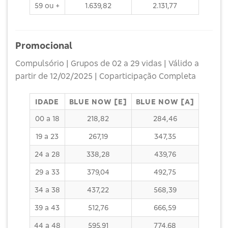
59 ou +
1.639,82
2.131,77
Promocional
Compulsório | Grupos de 02 a 29 vidas | Válido a
partir de 12/02/2025 | Coparticipação Completa
IDADE
BLUE NOW [E]
BLUE NOW [A]
00 a 18
218,82
284,46
19 a 23
267,19
347,35
24 a 28
338,28
439,76
29 a 33
379,04
492,75
34 a 38
437,22
568,39
39 a 43
512,76
666,59
44 a 48
595,91
774,68