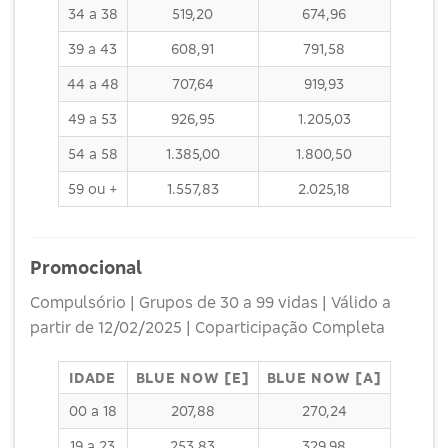
34 a 38
519,20
674,96
39 a 43
608,91
791,58
44 a 48
707,64
919,93
49 a 53
926,95
1.205,03
54 a 58
1.385,00
1.800,50
59 ou +
1.557,83
2.025,18
Promocional
Compulsório | Grupos de 30 a 99 vidas | Válido a
partir de 12/02/2025 | Coparticipação Completa
IDADE
BLUE NOW [E]
BLUE NOW [A]
00 a 18
207,88
270,24
19 a 23
253,83
329,98