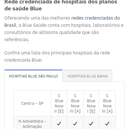
Rede credenciada de hospitais dos planos
de saúde Blue
Oferecendo uma das melhores
redes credenciadas do
Brasil
, a Blue Saúde conta com hospitais, laboratórios e
consultórios de altíssima qualidade que são
referências.
Confira uma lista dos principais hospitais da rede
credenciada Blue:
HOSPITAIS BLUE SÃO PAULO
HOSPITAIS BLUE BAHIA
C
C
C
C
Blue
Blue
Blue
Blue
Centro - SP
Now
Now
Now
Now
II [E]
IV [A]
I [E]
III [A]
H Adventista -
Aclimação