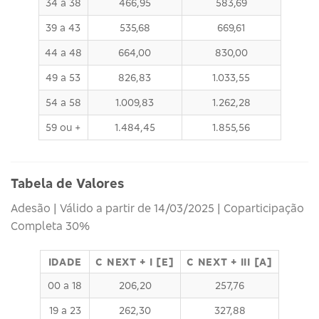
34 a 38
466,95
583,69
39 a 43
535,68
669,61
44 a 48
664,00
830,00
49 a 53
826,83
1.033,55
54 a 58
1.009,83
1.262,28
59 ou +
1.484,45
1.855,56
Tabela de Valores
Adesão | Válido a partir de 14/03/2025 | Coparticipação
Completa 30%
IDADE
C NEXT + I [E]
C NEXT + III [A]
00 a 18
206,20
257,76
19 a 23
262,30
327,88