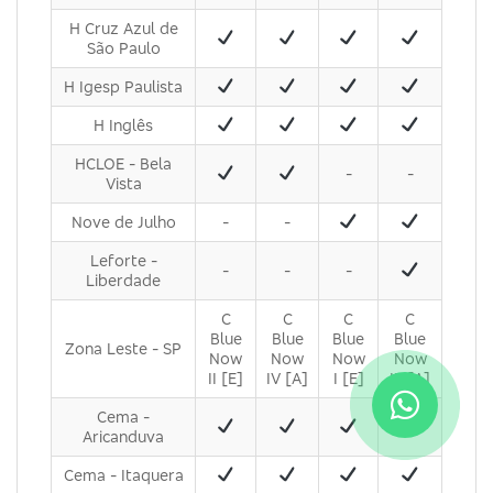
H Cruz Azul de
São Paulo
H Igesp Paulista
H Inglês
HCLOE - Bela
-
-
Vista
Nove de Julho
-
-
Leforte -
-
-
-
Liberdade
C
C
C
C
Blue
Blue
Blue
Blue
Zona Leste - SP
Now
Now
Now
Now
II [E]
IV [A]
I [E]
III [A]
Cema -
Aricanduva
Cema - Itaquera