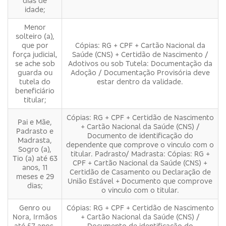
dias de
idade;
Menor
solteiro (a),
que por
Cópias: RG + CPF + Cartão Nacional da
força judicial,
Saúde (CNS) + Certidão de Nascimento /
se ache sob
Adotivos ou sob Tutela: Documentação da
guarda ou
Adoção / Documentação Provisória deve
tutela do
estar dentro da validade.
beneficiário
titular;
Cópias: RG + CPF + Certidão de Nascimento
Pai e Mãe,
+ Cartão Nacional da Saúde (CNS) /
Padrasto e
Documento de identificação do
Madrasta,
dependente que comprove o vinculo com o
Sogro (a),
titular. Padrasto/ Madrasta: Cópias: RG +
Tio (a) até 63
CPF + Cartão Nacional da Saúde (CNS) +
anos, 11
Certidão de Casamento ou Declaração de
meses e 29
União Estável + Documento que comprove
dias;
o vinculo com o titular.
Genro ou
Cópias: RG + CPF + Certidão de Nascimento
Nora, Irmãos
+ Cartão Nacional da Saúde (CNS) /
até 57 anos,
Documento de identificação do