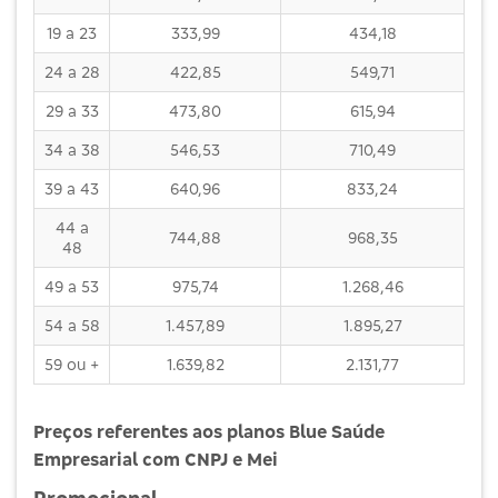
19 a 23
333,99
434,18
24 a 28
422,85
549,71
29 a 33
473,80
615,94
34 a 38
546,53
710,49
39 a 43
640,96
833,24
44 a
744,88
968,35
48
49 a 53
975,74
1.268,46
54 a 58
1.457,89
1.895,27
59 ou +
1.639,82
2.131,77
Preços referentes aos planos Blue Saúde
Empresarial com CNPJ e Mei