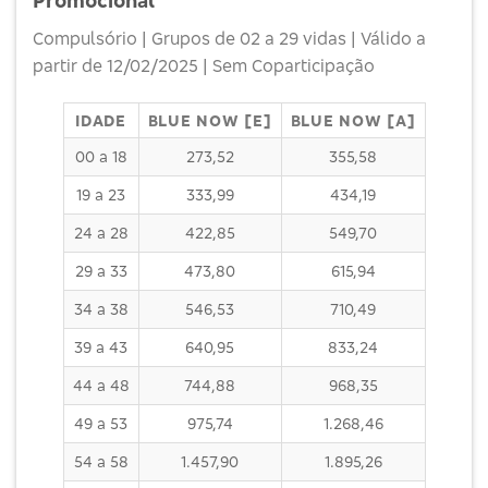
Promocional
Compulsório | Grupos de 02 a 29 vidas | Válido a
partir de 12/02/2025 | Sem Coparticipação
IDADE
BLUE NOW [E]
BLUE NOW [A]
00 a 18
273,52
355,58
19 a 23
333,99
434,19
24 a 28
422,85
549,70
29 a 33
473,80
615,94
34 a 38
546,53
710,49
39 a 43
640,95
833,24
44 a 48
744,88
968,35
49 a 53
975,74
1.268,46
54 a 58
1.457,90
1.895,26