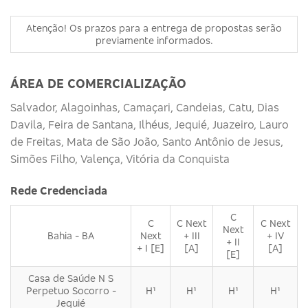
Atenção! Os prazos para a entrega de propostas serão
previamente informados.
ÁREA DE COMERCIALIZAÇÃO
Salvador, Alagoinhas, Camaçari, Candeias, Catu, Dias
Davila, Feira de Santana, Ilhéus, Jequié, Juazeiro, Lauro
de Freitas, Mata de São João, Santo Antônio de Jesus,
Simões Filho, Valença, Vitória da Conquista
Rede Credenciada
C
C
C Next
C Next
Next
Bahia - BA
Next
+ III
+ IV
+ II
+ I [E]
[A]
[A]
[E]
Casa de Saúde N S
Perpetuo Socorro -
H¹
H¹
H¹
H¹
Jequié