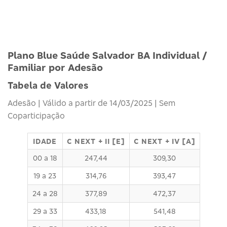
Plano Blue Saúde Salvador BA Individual /
Familiar por Adesão
Tabela de Valores
Adesão | Válido a partir de 14/03/2025 | Sem
Coparticipação
IDADE
C NEXT + II [E]
C NEXT + IV [A]
00 a 18
247,44
309,30
19 a 23
314,76
393,47
24 a 28
377,89
472,37
29 a 33
433,18
541,48