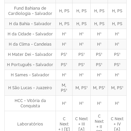
Fund Bahiana de
H, PS
H, PS
H, PS
H, PS
Cardiologia - Salvador
H da Bahia - Salvador
H, PS
H, PS
H, PS
H, PS
H da Cidade - Salvador
H¹
H¹
H¹
H¹
H da Clima - Candeias
H¹
H¹
H¹
H¹
H Mater Dei - Salvador
PS¹
PS¹
PS¹
PS¹
H Português - Salvador
PS¹
PS¹
PS¹
PS¹
H Sames - Salvador
H¹
H¹
H¹
H¹
M,
H São Lucas - Juazeiro
M, PS¹
M, PS¹
M, PS¹
PS¹
HCC - Vitória da
H¹
H¹
H¹
H¹
Conquista
C
C
C Next
C Next
Next
Laboratórios
Next
+ III
+ IV
+ II
+ I [E]
[A]
[A]