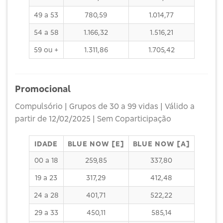
49 a 53
780,59
1.014,77
54 a 58
1.166,32
1.516,21
59 ou +
1.311,86
1.705,42
Promocional
Compulsório | Grupos de 30 a 99 vidas | Válido a
partir de 12/02/2025 | Sem Coparticipação
IDADE
BLUE NOW [E]
BLUE NOW [A]
00 a 18
259,85
337,80
19 a 23
317,29
412,48
24 a 28
401,71
522,22
29 a 33
450,11
585,14