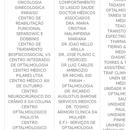
ONCOLOGIA
COMPORTAMENTO
TADASHI &
GINECOLOGICA
DI LASCIO SAUDE
OFTALMOLO
PARAISO
DOCTOR MÉDICOS
TANESI SE
CENTRO DE
ASSOCIADOS
MÉDIC
REABILITAÇÃO
DRA. MARIA
TEACLI
FUNCIONAL
CRISTINA
TRANSTOR
SEPAROWIC E
MALIMPENSA
ESPECTRO A
DOBBINIS
MARIANA
THAYNA V
CENTRO DE
DR JOAO NELLO
TIERNO & 
TRATAMENTO
ARILLA
MEDICI
BIOPSICOSSOCIAL V.S
DR. JOSE FLAVIO C.
DIAGNÓS
CENTRO INTEGRADO
PEDROZO
TORRES & TA
DE OFTALMOLOGIA
DR LUIZ CARLOS
ASSISTÊNCIA
CENTRO MEDICO
AMBROZIO
TRAF CLINIC
PILARES LTDA
DR MICHEL EID
UNEN SER
CENTRO MÉDICO XIII
FARAH -
MÉDIC
DE OUTUBRO
OFTALMOLOGIA
UNIDADE IN
CENTRO
DR. RICARDO
OFTALMOL
NEUROCIRÚRGICO DO
AUGUSTUS BARONE
SAUD
CRÂNIO E DA COLUNA
SERVICOS MEDICOS
UNIDADE M
CENTRO
DR. TOSHIO
PAULIS
OFTALMOLOGICO
ARIMORI CLÍNICA DA
UNIDADE M
PAULISTA
MULHER
PINHEIR
CENTRO
E.F.I- SERVIÇOS DE
UNIMEGO U
OFTALMOLOGICO
OFTALMOLOGIA