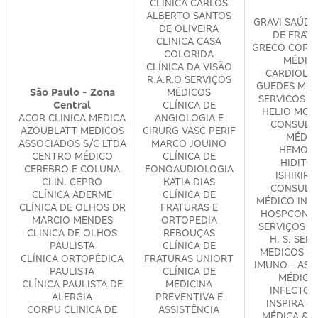
CLÍNICA CARLOS
ALBERTO SANTOS
GRAVI SAÚDE
DE OLIVEIRA
DE FRAT
CLINICA CASA
GRECO COR S
COLORIDA
MÉDIC
CLÍNICA DA VISÃO
CARDIOLÓ
R.A.R.O SERVIÇOS
GUEDES ME
São Paulo - Zona
MÉDICOS
SERVICOS M
Central
CLÍNICA DE
HELIO MOS
ACOR CLINICA MEDICA
ANGIOLOGIA E
CONSULT
AZOUBLATT MEDICOS
CIRURG VASC PERIF
MÉDIC
ASSOCIADOS S/C LTDA
MARCO JOUINO
HEMOME
CENTRO MÉDICO
CLÍNICA DE
HIDITO
CEREBRO E COLUNA
FONOAUDIOLOGIA
ISHIKIR
CLIN. CEPRO
KATIA DIAS
CONSULT
CLÍNICA ADERME
CLÍNICA DE
MÉDICO INT
CLÍNICA DE OLHOS DR
FRATURAS E
HOSPCONSU
MARCIO MENDES
ORTOPEDIA
SERVIÇOS M
CLINICA DE OLHOS
REBOUÇAS
H. S. SER
PAULISTA
CLÍNICA DE
MEDICOS S/
CLÍNICA ORTOPÉDICA
FRATURAS UNIORT
IMUNO - ASS
PAULISTA
CLÍNICA DE
MÉDICA
CLÍNICA PAULISTA DE
MEDICINA
INFECTOL
ALERGIA
PREVENTIVA E
INSPIRA CL
CORPU CLINICA DE
ASSISTÊNCIA
MÉDICA & P