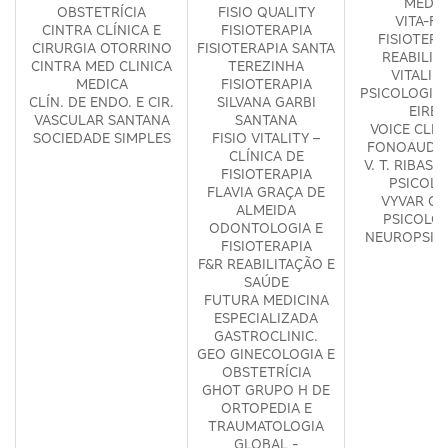
MÉDIC
OBSTETRÍCIA
FISIO QUALITY
VITA-FI
CINTRA CLÍNICA E
FISIOTERAPIA
FISIOTERA
CIRURGIA OTORRINO
FISIOTERAPIA SANTA
REABILIT
CINTRA MED CLINICA
TEREZINHA
VITALID
MEDICA
FISIOTERAPIA
PSICOLOGIA 
CLÍN. DE ENDO. E CIR.
SILVANA GARBI
EIREL
VASCULAR SANTANA
SANTANA
VOICE CLIN
SOCIEDADE SIMPLES
FISIO VITALITY –
FONOAUDIO
CLÍNICA DE
V. T. RIBAS 
FISIOTERAPIA
PSICOLO
FLAVIA GRAÇA DE
VYVAR GA
ALMEIDA
PSICOLOG
ODONTOLOGIA E
NEUROPSIC
FISIOTERAPIA
F&R REABILITAÇÃO E
SAÚDE
FUTURA MEDICINA
ESPECIALIZADA
GASTROCLINIC.
GEO GINECOLOGIA E
OBSTETRÍCIA
GHOT GRUPO H DE
ORTOPEDIA E
TRAUMATOLOGIA
GLOBAL -