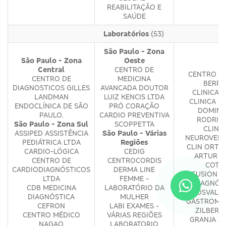
REABILITAÇÃO E
SAÚDE
Laboratórios
(53)
São Paulo - Zona
São Paulo - Zona
Oeste
Central
CENTRO DE
CENTRO M
CENTRO DE
MEDICINA
BERRI
DIAGNOSTICOS GILLES
AVANCADA DOUTOR
CLINICA 
LANDMAN
LUIZ KENCIS LTDA
CLINICA M
ENDOCLÍNICA DE SÃO
PRÓ CORAÇÃO
DOMIN
PAULO.
CARDIO PREVENTIVA
RODRIG
São Paulo - Zona Sul
SCOPPETTA
CLINI
ASSIPED ASSISTÊNCIA
São Paulo - Várias
NEUROVERT
PEDIÁTRICA LTDA
Regiões
CLIN ORTO
CARDIO-LÓGICA
CEDIG
ARTUR A
CENTRO DE
CENTROCORDIS
COTR
CARDIODIAGNÓSTICOS
DERMA LINE
DIFFUSION M
LTDA
FEMME -
DIAGNÓS
CDB MEDICINA
LABORATÓRIO DA
DR OSVALD
DIAGNÓSTICA
MULHER
GASTROMED
CEFRON
LABI EXAMES -
ZILBERS
CENTRO MÉDICO
VÁRIAS REGIÕES
GRANJA JU
NAGAO
LABORATORIO