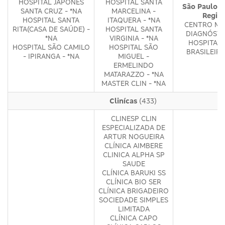
HOSPITAL JAPONÊS
HOSPITAL SANTA
São Paulo -
SANTA CRUZ - *NA
MARCELINA -
Regiõ
HOSPITAL SANTA
ITAQUERA - *NA
CENTRO MÉ
RITA(CASA DE SAÚDE) -
HOSPITAL SANTA
DIAGNÓSTI
*NA
VIRGINIA - *NA
HOSPITAL 
HOSPITAL SÃO CAMILO
HOSPITAL SÃO
BRASILEIRO
- IPIRANGA - *NA
MIGUEL -
ERMELINDO
MATARAZZO - *NA
MASTER CLIN - *NA
Clinícas
(433)
CLINESP CLIN
ESPECIALIZADA DE
ARTUR NOGUEIRA
CLÍNICA AIMBERE
CLINICA ALPHA SP
SAUDE
CLÍNICA BARUKI SS
CLÍNICA BIO SER
CLÍNICA BRIGADEIRO
SOCIEDADE SIMPLES
LIMITADA
CLÍNICA CAPO