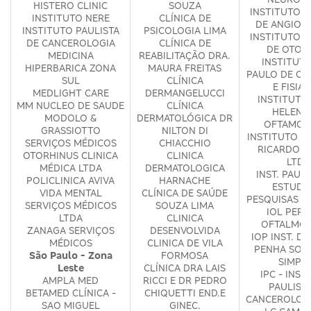
HISTERO CLINIC
SOUZA
INSTITUTO P
INSTITUTO NERE
CLÍNICA DE
DE ANGIOG
INSTITUTO PAULISTA
PSICOLOGIA LIMA
INSTITUTO P
DE CANCEROLOGIA
CLÍNICA DE
DE OTOL
MEDICINA
REABILITAÇÃO DRA.
INSTITUT
HIPERBARICA ZONA
MAURA FREITAS
PAULO DE OR
SUL
CLÍNICA
E FISIAT
MEDLIGHT CARE
DERMANGELUCCI
INSTITUTO 
MM NUCLEO DE SAUDE
CLÍNICA
HELENA
MODOLO &
DERMATOLÓGICA DR
OFTAMOL
GRASSIOTTO
NILTON DI
INSTITUTO V
SERVIÇOS MÉDICOS
CHIACCHIO
RICARDO G
OTORHINUS CLINICA
CLINICA
LTDA
MÉDICA LTDA
DERMATOLOGICA
INST. PAULI
POLICLINICA AVIVA
HARNACHE
ESTUDO
VIDA MENTAL
CLÍNICA DE SAÚDE
PESQUISAS E
SERVIÇOS MÉDICOS
SOUZA LIMA
IOL PERD
LTDA
CLINICA
OFTALMOL
ZANAGA SERVIÇOS
DESENVOLVIDA
IOP INST. D
MÉDICOS
CLINICA DE VILA
PENHA SOC
São Paulo - Zona
FORMOSA
SIMPL
Leste
CLÍNICA DRA LAIS
IPC - INST
AMPLA MED
RICCI E DR PEDRO
PAULIST
BETAMED CLÍNICA -
CHIQUETTI END.E
CANCEROLOG
SAO MIGUEL
GINEC.