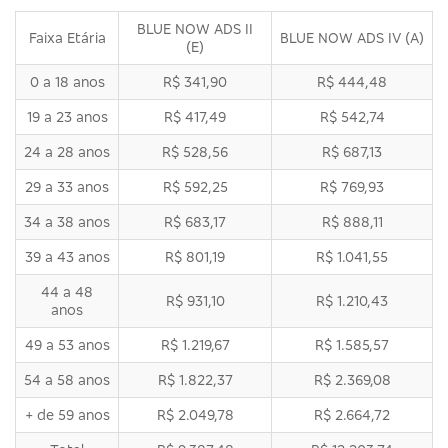
BLUE NOW ADS II
Faixa Etária
BLUE NOW ADS IV (A)
(E)
0 a 18 anos
R$ 341,90
R$ 444,48
19 a 23 anos
R$ 417,49
R$ 542,74
24 a 28 anos
R$ 528,56
R$ 687,13
29 a 33 anos
R$ 592,25
R$ 769,93
34 a 38 anos
R$ 683,17
R$ 888,11
39 a 43 anos
R$ 801,19
R$ 1.041,55
44 a 48
R$ 931,10
R$ 1.210,43
anos
49 a 53 anos
R$ 1.219,67
R$ 1.585,57
54 a 58 anos
R$ 1.822,37
R$ 2.369,08
+ de 59 anos
R$ 2.049,78
R$ 2.664,72