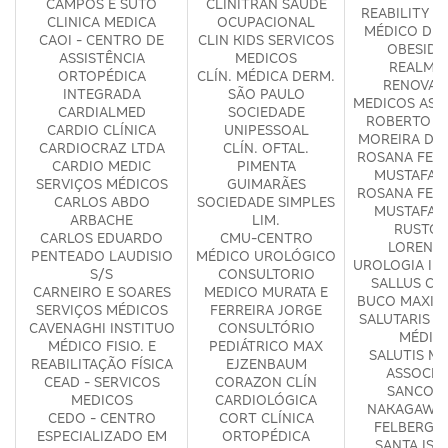
CAMPOS E SUTO
CLINITRAN SAUDE
REABILITY -
CLINICA MEDICA
OCUPACIONAL
MÉDICO DE 
CAOI - CENTRO DE
CLIN KIDS SERVICOS
OBESIDA
ASSISTÊNCIA
MEDICOS
REALM S
ORTOPÉDICA
CLÍN. MÉDICA DERM.
RENOVA
INTEGRADA
SÃO PAULO
MEDICOS ASS
CARDIALMED
SOCIEDADE
ROBERTO C
CARDIO CLÍNICA
UNIPESSOAL
MOREIRA DE
CARDIOCRAZ LTDA
CLÍN. OFTAL.
ROSANA FERR
CARDIO MEDIC
PIMENTA
MUSTAFA 
SERVIÇOS MÉDICOS
GUIMARÃES
ROSANA FERR
CARLOS ABDO
SOCIEDADE SIMPLES
MUSTAFA 
ARBACHE
LIM.
RUSTOM
CARLOS EDUARDO
CMU-CENTRO
LORENZE
PENTEADO LAUDISIO
MÉDICO UROLÓGICO
UROLOGIA IN
S/S
CONSULTORIO
SALLUS CI
CARNEIRO E SOARES
MEDICO MURATA E
BUCO MAXILO
SERVIÇOS MÉDICOS
FERREIRA JORGE
SALUTARIS S
CAVENAGHI INSTITUO
CONSULTÓRIO
MÉDIC
MÉDICO FISIO. E
PEDIÁTRICO MAX
SALUTIS M
REABILITAÇÃO FÍSICA
EJZENBAUM
ASSOCIA
CEAD - SERVICOS
CORAZON CLÍN
SANCOVS
MEDICOS
CARDIOLÓGICA
NAKAGAWA 
CEDO - CENTRO
CORT CLÍNICA
FELBERG O
ESPECIALIZADO EM
ORTOPÉDICA
SANTA ISA