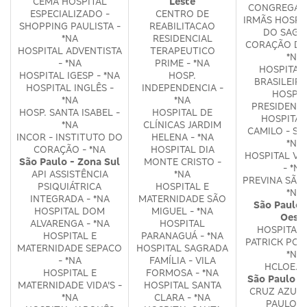
CEMA HOSPITAL
Leste
CONGREGAÇ
ESPECIALIZADO -
CENTRO DE
IRMÃS HOSPI
SHOPPING PAULISTA -
REABILITACAO
DO SAGR
*NA
RESIDENCIAL
CORAÇÃO DE 
HOSPITAL ADVENTISTA
TERAPEUTICO
*NA
- *NA
PRIME - *NA
HOSPITAL
HOSPITAL IGESP - *NA
HOSP.
BRASILEIRO
HOSPITAL INGLÊS -
INDEPENDENCIA -
HOSPIT
*NA
*NA
PRESIDENTE.
HOSP. SANTA ISABEL -
HOSPITAL DE
HOSPITAL
*NA
CLÍNICAS JARDIM
CAMILO - SA
INCOR - INSTITUTO DO
HELENA - *NA
*NA
CORAÇÃO - *NA
HOSPITAL DIA
HOSPITAL VE
São Paulo - Zona Sul
MONTE CRISTO -
- *NA
API ASSISTÊNCIA
*NA
PREVINA SÃO 
PSIQUIÁTRICA
HOSPITAL E
*NA
INTEGRADA - *NA
MATERNIDADE SÃO
São Paulo 
HOSPITAL DOM
MIGUEL - *NA
Oest
ALVARENGA - *NA
HOSPITAL
HOSPITAL 
HOSPITAL E
PARANAGUÁ - *NA
PATRICK POR
MATERNIDADE SEPACO
HOSPITAL SAGRADA
*NA
- *NA
FAMÍLIA - VILA
HCLOE. -
HOSPITAL E
FORMOSA - *NA
São Paulo 
MATERNIDADE VIDA'S -
HOSPITAL SANTA
CRUZ AZUL 
*NA
CLARA - *NA
PAULO -