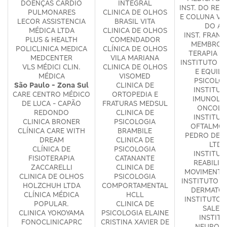
DOENÇAS CARDIO
INTEGRAL
INST. DO RE
PULMONARES
CLINICA DE OLHOS
E COLUNA VE
LECOR ASSISTENCIA
BRASIL VITA
DO AB
MÉDICA LTDA
CLINICA DE OLHOS
INST. FRAN
PLUS & HEALTH
COMENDADOR
MEMBRO S
POLICLINICA MEDICA
CLÍNICA DE OLHOS
TERAPIA D
MEDCENTER
VILA MARIANA
INSTITUTO D
VLS MÉDICI CLIN.
CLINICA DE OLHOS
E EQUILI
MÉDICA
VISOMED
PSICOLO
São Paulo - Zona Sul
CLINICA DE
INSTITUT
CARE CENTRO MÉDICO
ORTOPEDIA E
IMUNOLOG
DE LUCA - CAPÃO
FRATURAS MEDSUL
ONCOLO
REDONDO
CLINICA DE
INSTITUT
CLINICA BRONER
PSICOLOGIA
OFTALMOL
CLÍNICA CARE WITH
BRAMBILE
PEDRO DE 
DREAM
CLINICA DE
LTDA
CLÍNICA DE
PSICOLOGIA
INSTITUT
FISIOTERAPIA
CATANANTE
REABILIT
ZACCARELLI
CLINICA DE
MOVIMENTO 
CLINICA DE OLHOS
PSICOLOGIA
INSTITUTO F
HOLZCHUH LTDA
COMPORTAMENTAL
DERMATOL
CLÍNICA MÉDICA
HCLL
INSTITUTO 
POPULAR.
CLINICA DE
SALET
CLINICA YOKOYAMA
PSICOLOGIA ELAINE
INSTIT
FONOCLINICAPRC
CRISTINA XAVIER DE
NEUROPR