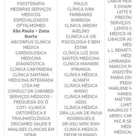
LABOR HEALT
FISIOTERAPIA
PAULO
E DIAGNÓ
MEDBRAS SERVIÇOS
CLÍNICA IVAN
LEITE E L
MÉDICOS
FAIRBANKS
PRESTAÇÃ
ESPECIALIZADOS
BARBOSA
SERVIÇOS M
OFTALMOMED
CLINICA JARDIM
LEMOS CE
São Paulo - Zona
AVELINO
MÉDICO INT
Norte
CLINICA LA VIE
LIBACOR ASS
ABCORPUS CLINICA
PSICOLOGIA E BEM
MÉDIC
MEDICA
ESTAR
L.L BENATTI 
CARDIOLOGICA
CLÍNICA LUZ DOS
MÉDIC
MEDICINA
SANTOS MEDICINA
LMIRANDA M
DIAGNÓSTICA.
CLÍNICA MAINIERI
MARCOS FAB
CLÍNICA CANTAREIRA
IPIRANGA
ASSISTÊNC
CLÍNICA SANTANA
CLÍNICA MÉDICA
MARIA DAS 
MEDICINA INTEGRADA
ALMATH
PEDIAT
LTDA ME
CLÍNICA MÉDICA
MARLENE MA
CONSULT.DR CARABED
AMINO
KANESHI
SERVIÇOS MÉDICOS -
CLÍNICA MÉDICA
MATTER S
FREGUESIA DO Ó
ASSIS
LIMITA
COTI -CLINICA
CLÍNICA MÉDICA
MAURICIO TO
ORTOPÉDICA E
DRA.LILIAN DE PAIVA
ABREU CARD
TRAUMATOLÓGICA
RODRIGUES E
M.C.R SER
DRICAMED SAUDE E
DR.HSU WEN SHIH
MÉDIC
ANALISES CLINICAS EM
CLINICA MEDICA
MEDICAL 
GERAL
FATOR HUMANO.