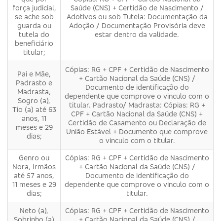
força judicial,
Saúde (CNS) + Certidão de Nascimento /
se ache sob
Adotivos ou sob Tutela: Documentação da
guarda ou
Adoção / Documentação Provisória deve
tutela do
estar dentro da validade.
beneficiário
titular;
Cópias: RG + CPF + Certidão de Nascimento
Pai e Mãe,
+ Cartão Nacional da Saúde (CNS) /
Padrasto e
Documento de identificação do
Madrasta,
dependente que comprove o vinculo com o
Sogro (a),
titular. Padrasto/ Madrasta: Cópias: RG +
Tio (a) até 63
CPF + Cartão Nacional da Saúde (CNS) +
anos, 11
Certidão de Casamento ou Declaração de
meses e 29
União Estável + Documento que comprove
dias;
o vinculo com o titular.
Genro ou
Cópias: RG + CPF + Certidão de Nascimento
Nora, Irmãos
+ Cartão Nacional da Saúde (CNS) /
até 57 anos,
Documento de identificação do
11 meses e 29
dependente que comprove o vinculo com o
dias;
titular.
Neto (a),
Cópias: RG + CPF + Certidão de Nascimento
Sobrinho (a)
+ Cartão Nacional da Saúde (CNS) /