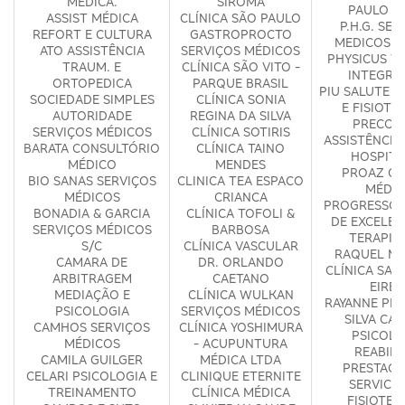
MÉDICA.
SIROMA
PAULO D
ASSIST MÉDICA
CLÍNICA SÃO PAULO
P.H.G. SER
REFORT E CULTURA
GASTROPROCTO
MEDICOS S
ATO ASSISTÊNCIA
SERVIÇOS MÉDICOS
PHYSICUS T
TRAUM. E
CLÍNICA SÃO VITO -
INTEGRA
ORTOPEDICA
PARQUE BRASIL
PIU SALUTE 
SOCIEDADE SIMPLES
CLÍNICA SONIA
E FISIOTE
AUTORIDADE
REGINA DA SILVA
PRECOR
SERVIÇOS MÉDICOS
CLÍNICA SOTIRIS
ASSISTÊNCIA
BARATA CONSULTÓRIO
CLÍNICA TAINO
HOSPITA
MÉDICO
MENDES
PROAZ CL
BIO SANAS SERVIÇOS
CLINICA TEA ESPACO
MÉDIC
MÉDICOS
CRIANCA
PROGRESSO 
BONADIA & GARCIA
CLÍNICA TOFOLI &
DE EXCELEN
SERVIÇOS MÉDICOS
BARBOSA
TERAPIA
S/C
CLÍNICA VASCULAR
RAQUEL MA
CAMARA DE
DR. ORLANDO
CLÍNICA SAÚ
ARBITRAGEM
CAETANO
EIREL
MEDIAÇÃO E
CLÍNICA WULKAN
RAYANNE PER
PSICOLOGIA
SERVIÇOS MÉDICOS
SILVA CA
CAMHOS SERVIÇOS
CLÍNICA YOSHIMURA
PSICOLO
MÉDICOS
- ACUPUNTURA
REABILI
CAMILA GUILGER
MÉDICA LTDA
PRESTACA
CELARI PSICOLOGIA E
CLINIQUE ETERNITE
SERVICO
TREINAMENTO
CLÍNICA MÉDICA
FISIOTER