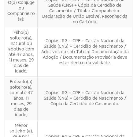
O(a) Cônjuge
Saúde (CNS) + Cópia da Certidão de
ou
Casamento / Titular Companheiro:
Companheiro
Declaração de União Estável Reconhecida
(a);
no Cartório.
Filho(a)
solteiro(a),
Cópias: RG + CPF + Cartão Nacional da
natural ou
Saúde (CNS) + Certidão de Nascimento /
adotivo com
Adotivos ou sob Tutela: Documentação da
até 47 anos,
Adoção / Documentação Provisória deve
11 meses, 29
estar dentro da validade.
dias de
idade;
Enteado(a)
solteiro(a),
com até 47
Cópias: RG + CPF + Cartão Nacional da
anos, 11
Saúde (CNS) + Certidão de Nascimento /
meses, 29
Cópia da Certidão de Casamento.
dias de
idade;
Menor
solteiro (a),
que por
Cópias: RG + CPF + Cartão Nacional da