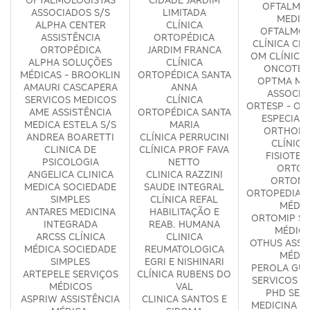
OFTALMO
ASSOCIADOS S/S
LIMITADA
MEDIC
ALPHA CENTER
CLÍNICA
OFTALMOL
ASSISTÊNCIA
ORTOPÉDICA
CLÍNICA CI
ORTOPÉDICA
JARDIM FRANCA
OM CLÍNICA
ALPHA SOLUÇÕES
CLÍNICA
ONCOTER
MÉDICAS - BROOKLIN
ORTOPÉDICA SANTA
OPTMA MÉ
AMAURI CASCAPERA
ANNA
ASSOCIA
SERVICOS MEDICOS
CLÍNICA
ORTESP - OR
AME ASSISTÊNCIA
ORTOPÉDICA SANTA
ESPECIAL
MEDICA ESTELA S/S
MARIA
ORTHOPH
ANDREA BOARETTI
CLÍNICA PERRUCINI
CLÍNICA
CLINICA DE
CLÍNICA PROF FAVA
FISIOTER
PSICOLOGIA
NETTO
ORTOF
ANGELICA CLINICA
CLINICA RAZZINI
ORTOM
MEDICA SOCIEDADE
SAUDE INTEGRAL
ORTOPEDIA E
SIMPLES
CLÍNICA REFAL
MÉDIC
ANTARES MEDICINA
HABILITAÇÃO E
ORTOMIP SE
INTEGRADA
REAB. HUMANA
MÉDICO
ARCSS CLÍNICA
CLINICA
OTHUS ASSI
MÉDICA SOCIEDADE
REUMATOLOGICA
MÉDIC
SIMPLES
EGRI E NISHINARI
PEROLA GUR
ARTEPELE SERVIÇOS
CLÍNICA RUBENS DO
SERVICOS M
MÉDICOS
VAL
PHD SERV
ASPRIW ASSISTÊNCIA
CLINICA SANTOS E
MEDICINA ESP