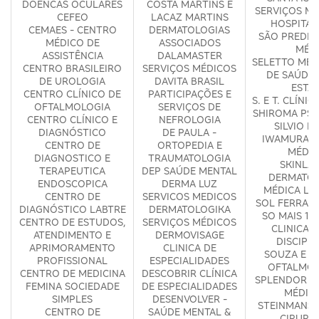
DOENCAS OCULARES
COSTA MARTINS E
SERVIÇOS MÉ
CEFEO
LACAZ MARTINS
HOSPITAL
CEMAES - CENTRO
DERMATOLOGIAS
SÃO PREDE 
MÉDICO DE
ASSOCIADOS
MÉD
ASSISTÊNCIA
DALAMASTER
SELETTO MED
CENTRO BRASILEIRO
SERVIÇOS MÉDICOS
DE SAÚDE 
DE UROLOGIA
DAVITA BRASIL
ESTA
CENTRO CLÍNICO DE
PARTICIPAÇÕES E
S. E T. CLÍNI
OFTALMOLOGIA
SERVIÇOS DE
SHIROMA PSI
CENTRO CLÍNICO E
NEFROLOGIA
SILVIO KE
DIAGNÓSTICO
DE PAULA -
IWAMURA C
CENTRO DE
ORTOPEDIA E
MÉDIC
DIAGNOSTICO E
TRAUMATOLOGIA
SKINLA
TERAPEUTICA
DEP SAÚDE MENTAL
DERMATOL
ENDOSCOPICA
DERMA LUZ
MÉDICA LI
CENTRO DE
SERVICOS MEDICOS
SOL FERRARI
DIAGNÓSTICO LABTRE
DERMATOLOGIKA
SO MAIS 1 P
CENTRO DE ESTUDOS,
SERVIÇOS MÉDICOS
CLINICA 
ATENDIMENTO E
DERMOVISAGE
DISCIPL
APRIMORAMENTO
CLINICA DE
SOUZA E S
PROFISSIONAL
ESPECIALIDADES
OFTALMOL
CENTRO DE MEDICINA
DESCOBRIR CLÍNICA
SPLENDOR S
FEMINA SOCIEDADE
DE ESPECIALIDADES
MÉDIC
SIMPLES
DESENVOLVER -
STEINMANS 
CENTRO DE
SAÚDE MENTAL &
CIRURG