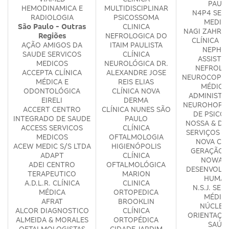
PAUL
HEMODINAMICA E
MULTIDISCIPLINAR
N4P4 SER
RADIOLOGIA
PSICOSSOMA
MEDIC
São Paulo - Outras
CLINICA
NAGI ZAHR &
Regiões
NEFROLOGICA DO
CLÍNICA M
AÇÃO AMIGOS DA
ITAIM PAULISTA
NEPHR
SAUDE SERVICOS
CLÍNICA
ASSISTE
MEDICOS
NEUROLÓGICA DR.
NEFROLO
ACCEPTA CLÍNICA
ALEXANDRE JOSE
NEUROCOP S
MÉDICA E
REIS ELIAS
MÉDICO
ODONTOLÓGICA
CLÍNICA NOVA
ADMINISTR
EIRELI
DERMA
NEUROHOPE 
ACCERT CENTRO
CLÍNICA NUNES SÃO
DE PSICO
INTEGRADO DE SAUDE
PAULO
NOSSA & DA
ACCESS SERVICOS
CLÍNICA
SERVIÇOS M
MEDICOS
OFTALMOLOGIA
NOVA CLÍ
ACEW MEDIC S/S LTDA
HIGIENÓPOLIS
GERAÇÃO 
ADAPT
CLÍNICA
NOWA E
ADEI CENTRO
OFTALMOLÓGICA
DESENVOLV
TERAPEUTICO
MARION
HUMA
A.D.L.R. CLÍNICA
CLINICA
N.S.J. SER
MÉDICA
ORTOPEDICA
MÉDIC
AFRAT
BROOKLIN
NÚCLEO
ALCOR DIAGNOSTICO
CLÍNICA
ORIENTAÇÃ
ALMEIDA & MORALES
ORTOPÉDICA
SAÚD
OFTALMOLOGISTAS
CIDADE JARDIM