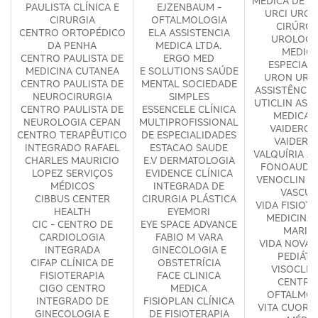
MÉDICA DE GI
PAULISTA CLÍNICA E
EJZENBAUM -
URCI URGÊ
CIRURGIA
OFTALMOLOGIA
CIRÚRGI
CENTRO ORTOPÉDICO
ELA ASSISTENCIA
UROLOGI
DA PENHA
MEDICA LTDA.
MEDICI
CENTRO PAULISTA DE
ERGO MED
ESPECIAL
MEDICINA CUTANEA
E SOLUTIONS SAÚDE
URON URO
CENTRO PAULISTA DE
MENTAL SOCIEDADE
ASSISTÊNCIA
NEUROCIRURGIA
SIMPLES
UTICLIN ASS
CENTRO PAULISTA DE
ESSENCELE CLÍNICA
MEDICA 
NEUROLOGIA CEPAN
MULTIPROFISSIONAL
VAIDERGO
CENTRO TERAPÊUTICO
DE ESPECIALIDADES
VAIDERG
INTEGRADO RAFAEL
ESTACAO SAUDE
VALQUÍRIA A
CHARLES MAURICIO
E.V DERMATOLOGIA
FONOAUDIO
LOPEZ SERVIÇOS
EVIDENCE CLÍNICA
VENOCLIN C
MÉDICOS
INTEGRADA DE
VASCUL
CIBBUS CENTER
CIRURGIA PLÁSTICA
VIDA FISIOTE
HEALTH
EYEMORI
MEDICINA -
CIC - CENTRO DE
EYE SPACE ADVANCE
MARIA
CARDIOLOGIA
FABIO M VARA
VIDA NOVA 
INTEGRADA
GINECOLOGIA E
PEDIÁTR
CIFAP CLÍNICA DE
OBSTETRÍCIA
VISOCLINI
FISIOTERAPIA
FACE CLINICA
CENTRO
CIGO CENTRO
MEDICA
OFTALMOL
INTEGRADO DE
FISIOPLAN CLÍNICA
VITA CUORI 
GINECOLOGIA E
DE FISIOTERAPIA