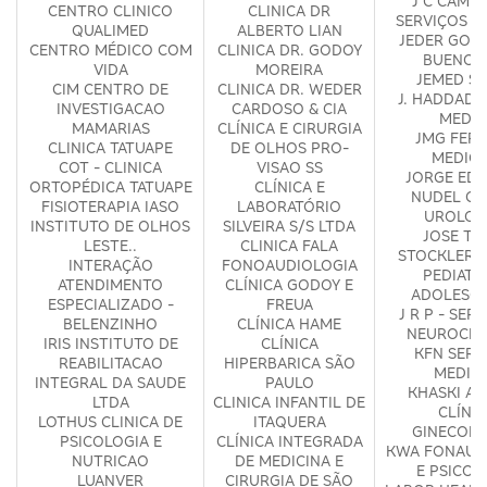
J C CAMP
CENTRO CLINICO
CLINICA DR
SERVIÇOS M
QUALIMED
ALBERTO LIAN
JEDER GON
CENTRO MÉDICO COM
CLINICA DR. GODOY
BUENO -
VIDA
MOREIRA
JEMED S
CIM CENTRO DE
CLINICA DR. WEDER
J. HADDAD 
INVESTIGACAO
CARDOSO & CIA
MEDIC
MAMARIAS
CLÍNICA E CIRURGIA
JMG FERR
CLINICA TATUAPE
DE OLHOS PRO-
MEDICI
COT - CLINICA
VISAO SS
JORGE ED
ORTOPÉDICA TATUAPE
CLÍNICA E
NUDEL CL
FISIOTERAPIA IASO
LABORATÓRIO
UROLOG
INSTITUTO DE OLHOS
SILVEIRA S/S LTDA
JOSE TA
LESTE..
CLINICA FALA
STOCKLER C
INTERAÇÃO
FONOAUDIOLOGIA
PEDIATRI
ATENDIMENTO
CLÍNICA GODOY E
ADOLESCE
ESPECIALIZADO -
FREUA
J R P - SER
BELENZINHO
CLÍNICA HAME
NEUROCIR
IRIS INSTITUTO DE
CLÍNICA
KFN SERV
REABILITACAO
HIPERBARICA SÃO
MEDIC
INTEGRAL DA SAUDE
PAULO
KHASKI AR
LTDA
CLINICA INFANTIL DE
CLÍNI
LOTHUS CLINICA DE
ITAQUERA
GINECOLÓ
PSICOLOGIA E
CLÍNICA INTEGRADA
KWA FONAUD
NUTRICAO
DE MEDICINA E
E PSICOL
LUANVER
CIRURGIA DE SÃO