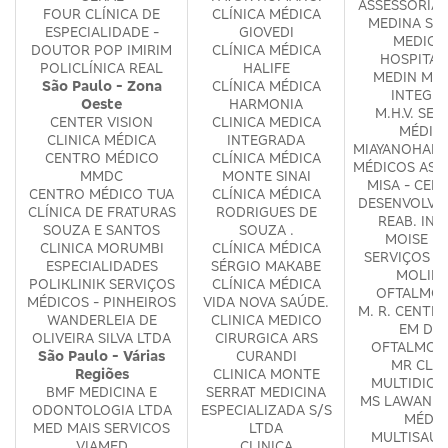
ASSESSORIA 
FOUR CLÍNICA DE
CLÍNICA MÉDICA
MEDINA SE
ESPECIALIDADE -
GIOVEDI
MEDICO
DOUTOR POP IMIRIM
CLÍNICA MÉDICA
HOSPITAL
POLICLÍNICA REAL
HALIFE
MEDIN MED
São Paulo - Zona
CLÍNICA MÉDICA
INTEGR
Oeste
HARMONIA
M.H.V. SER
CENTER VISION
CLINICA MEDICA
MÉDIC
CLINICA MÉDICA
INTEGRADA
MIAYANOHARA
CENTRO MÉDICO
CLÍNICA MÉDICA
MÉDICOS ASS
MMDC
MONTE SINAI
MISA - CEN
CENTRO MÉDICO TUA
CLÍNICA MÉDICA
DESENVOLVI
CLÍNICA DE FRATURAS
RODRIGUES DE
REAB. INF
SOUZA E SANTOS
SOUZA .
MOISE D
CLINICA MORUMBI
CLÍNICA MÉDICA
SERVIÇOS M
ESPECIALIDADES
SÉRGIO MAKABE
MOLINA
POLIKLINIK SERVIÇOS
CLÍNICA MÉDICA
OFTALMOL
MÉDICOS - PINHEIROS
VIDA NOVA SAÚDE.
M. R. CENTR
WANDERLEIA DE
CLINICA MEDICO
EM DIA
OLIVEIRA SILVA LTDA
CIRURGICA ARS
OFTALMOL
São Paulo - Várias
CURANDI
MR CLIN
Regiões
CLINICA MONTE
MULTIDICI
BMF MEDICINA E
SERRAT MEDICINA
MS LAWAND 
ODONTOLOGIA LTDA
ESPECIALIZADA S/S
MÉDIC
MED MAIS SERVICOS
LTDA
MULTISAUD
VIAMED
CLINICA