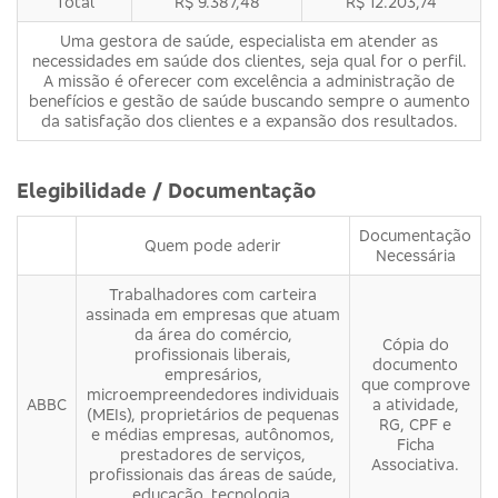
Total
R$ 9.387,48
R$ 12.203,74
Uma gestora de saúde, especialista em atender as
necessidades em saúde dos clientes, seja qual for o perfil.
A missão é oferecer com excelência a administração de
benefícios e gestão de saúde buscando sempre o aumento
da satisfação dos clientes e a expansão dos resultados.
Elegibilidade / Documentação
Documentação
Quem pode aderir
Necessária
Trabalhadores com carteira
assinada em empresas que atuam
da área do comércio,
Cópia do
profissionais liberais,
documento
empresários,
que comprove
microempreendedores individuais
ABBC
a atividade,
(MEIs), proprietários de pequenas
RG, CPF e
e médias empresas, autônomos,
Ficha
prestadores de serviços,
Associativa.
profissionais das áreas de saúde,
educação, tecnologia,