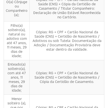
O(a) Cônjuge
Saúde (CNS) + Cópia da Certidão de
ou
Casamento / Titular Companheiro:
Companheiro
Declaração de União Estável Reconhecida
(a);
no Cartório.
Filho(a)
solteiro(a),
Cópias: RG + CPF + Cartão Nacional da
natural ou
Saúde (CNS) + Certidão de Nascimento /
adotivo com
Adotivos ou sob Tutela: Documentação da
até 47 anos,
Adoção / Documentação Provisória deve
11 meses, 29
estar dentro da validade.
dias de
idade;
Enteado(a)
solteiro(a),
com até 47
Cópias: RG + CPF + Cartão Nacional da
anos, 11
Saúde (CNS) + Certidão de Nascimento /
meses, 29
Cópia da Certidão de Casamento.
dias de
idade;
Menor
solteiro (a),
que por
Cópias: RG + CPF + Cartão Nacional da