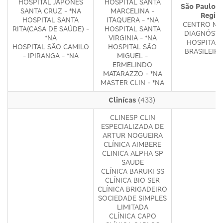
HOSPITAL JAPONÊS
HOSPITAL SANTA
São Paulo -
SANTA CRUZ - *NA
MARCELINA -
Regiõ
HOSPITAL SANTA
ITAQUERA - *NA
CENTRO MÉ
RITA(CASA DE SAÚDE) -
HOSPITAL SANTA
DIAGNÓSTI
*NA
VIRGINIA - *NA
HOSPITAL 
HOSPITAL SÃO CAMILO
HOSPITAL SÃO
BRASILEIRO
- IPIRANGA - *NA
MIGUEL -
ERMELINDO
MATARAZZO - *NA
MASTER CLIN - *NA
Clinícas
(433)
CLINESP CLIN
ESPECIALIZADA DE
ARTUR NOGUEIRA
CLÍNICA AIMBERE
CLINICA ALPHA SP
SAUDE
CLÍNICA BARUKI SS
CLÍNICA BIO SER
CLÍNICA BRIGADEIRO
SOCIEDADE SIMPLES
LIMITADA
CLÍNICA CAPO