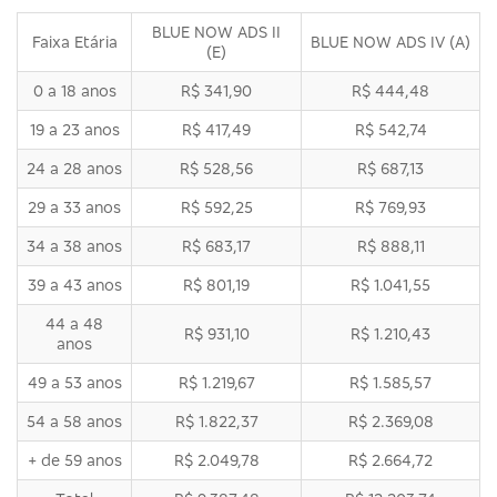
BLUE NOW ADS II
Faixa Etária
BLUE NOW ADS IV (A)
(E)
0 a 18 anos
R$ 341,90
R$ 444,48
19 a 23 anos
R$ 417,49
R$ 542,74
24 a 28 anos
R$ 528,56
R$ 687,13
29 a 33 anos
R$ 592,25
R$ 769,93
34 a 38 anos
R$ 683,17
R$ 888,11
39 a 43 anos
R$ 801,19
R$ 1.041,55
44 a 48
R$ 931,10
R$ 1.210,43
anos
49 a 53 anos
R$ 1.219,67
R$ 1.585,57
54 a 58 anos
R$ 1.822,37
R$ 2.369,08
+ de 59 anos
R$ 2.049,78
R$ 2.664,72