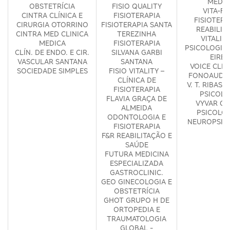
MÉDIC
OBSTETRÍCIA
FISIO QUALITY
VITA-FI
CINTRA CLÍNICA E
FISIOTERAPIA
FISIOTERA
CIRURGIA OTORRINO
FISIOTERAPIA SANTA
REABILIT
CINTRA MED CLINICA
TEREZINHA
VITALID
MEDICA
FISIOTERAPIA
PSICOLOGIA 
CLÍN. DE ENDO. E CIR.
SILVANA GARBI
EIREL
VASCULAR SANTANA
SANTANA
VOICE CLIN
SOCIEDADE SIMPLES
FISIO VITALITY –
FONOAUDIO
CLÍNICA DE
V. T. RIBAS 
FISIOTERAPIA
PSICOLO
FLAVIA GRAÇA DE
VYVAR GA
ALMEIDA
PSICOLOG
ODONTOLOGIA E
NEUROPSIC
FISIOTERAPIA
F&R REABILITAÇÃO E
SAÚDE
FUTURA MEDICINA
ESPECIALIZADA
GASTROCLINIC.
GEO GINECOLOGIA E
OBSTETRÍCIA
GHOT GRUPO H DE
ORTOPEDIA E
TRAUMATOLOGIA
GLOBAL -