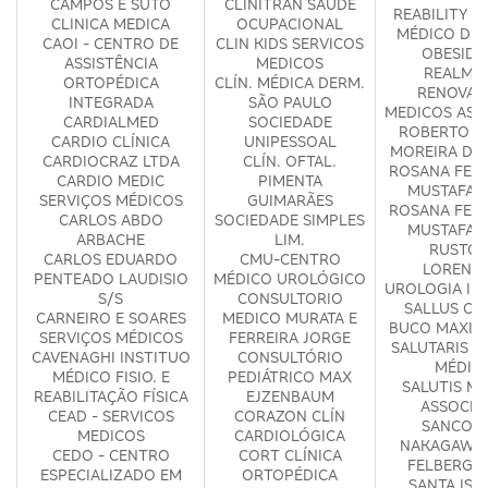
CAMPOS E SUTO
CLINITRAN SAUDE
REABILITY -
CLINICA MEDICA
OCUPACIONAL
MÉDICO DE 
CAOI - CENTRO DE
CLIN KIDS SERVICOS
OBESIDA
ASSISTÊNCIA
MEDICOS
REALM S
ORTOPÉDICA
CLÍN. MÉDICA DERM.
RENOVA
INTEGRADA
SÃO PAULO
MEDICOS ASS
CARDIALMED
SOCIEDADE
ROBERTO C
CARDIO CLÍNICA
UNIPESSOAL
MOREIRA DE
CARDIOCRAZ LTDA
CLÍN. OFTAL.
ROSANA FERR
CARDIO MEDIC
PIMENTA
MUSTAFA 
SERVIÇOS MÉDICOS
GUIMARÃES
ROSANA FERR
CARLOS ABDO
SOCIEDADE SIMPLES
MUSTAFA 
ARBACHE
LIM.
RUSTOM
CARLOS EDUARDO
CMU-CENTRO
LORENZE
PENTEADO LAUDISIO
MÉDICO UROLÓGICO
UROLOGIA IN
S/S
CONSULTORIO
SALLUS CI
CARNEIRO E SOARES
MEDICO MURATA E
BUCO MAXILO
SERVIÇOS MÉDICOS
FERREIRA JORGE
SALUTARIS S
CAVENAGHI INSTITUO
CONSULTÓRIO
MÉDIC
MÉDICO FISIO. E
PEDIÁTRICO MAX
SALUTIS M
REABILITAÇÃO FÍSICA
EJZENBAUM
ASSOCIA
CEAD - SERVICOS
CORAZON CLÍN
SANCOVS
MEDICOS
CARDIOLÓGICA
NAKAGAWA 
CEDO - CENTRO
CORT CLÍNICA
FELBERG O
ESPECIALIZADO EM
ORTOPÉDICA
SANTA ISA