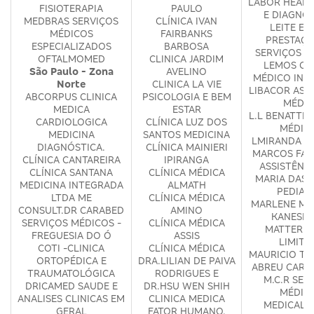
LABOR HEALT
FISIOTERAPIA
PAULO
E DIAGNÓ
MEDBRAS SERVIÇOS
CLÍNICA IVAN
LEITE E L
MÉDICOS
FAIRBANKS
PRESTAÇÃ
ESPECIALIZADOS
BARBOSA
SERVIÇOS M
OFTALMOMED
CLINICA JARDIM
LEMOS CE
São Paulo - Zona
AVELINO
MÉDICO INT
Norte
CLINICA LA VIE
LIBACOR ASS
ABCORPUS CLINICA
PSICOLOGIA E BEM
MÉDIC
MEDICA
ESTAR
L.L BENATTI 
CARDIOLOGICA
CLÍNICA LUZ DOS
MÉDIC
MEDICINA
SANTOS MEDICINA
LMIRANDA M
DIAGNÓSTICA.
CLÍNICA MAINIERI
MARCOS FAB
CLÍNICA CANTAREIRA
IPIRANGA
ASSISTÊNC
CLÍNICA SANTANA
CLÍNICA MÉDICA
MARIA DAS 
MEDICINA INTEGRADA
ALMATH
PEDIAT
LTDA ME
CLÍNICA MÉDICA
MARLENE MA
CONSULT.DR CARABED
AMINO
KANESHI
SERVIÇOS MÉDICOS -
CLÍNICA MÉDICA
MATTER S
FREGUESIA DO Ó
ASSIS
LIMITA
COTI -CLINICA
CLÍNICA MÉDICA
MAURICIO TO
ORTOPÉDICA E
DRA.LILIAN DE PAIVA
ABREU CARD
TRAUMATOLÓGICA
RODRIGUES E
M.C.R SER
DRICAMED SAUDE E
DR.HSU WEN SHIH
MÉDIC
ANALISES CLINICAS EM
CLINICA MEDICA
MEDICAL 
GERAL
FATOR HUMANO.