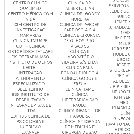
J C CAMP
CENTRO CLINICO
CLINICA DR
SERVIÇOS M
QUALIMED
ALBERTO LIAN
JEDER GON
CENTRO MÉDICO COM
CLINICA DR. GODOY
BUENO -
VIDA
MOREIRA
JEMED S
CIM CENTRO DE
CLINICA DR. WEDER
J. HADDAD 
INVESTIGACAO
CARDOSO & CIA
MEDIC
MAMARIAS
CLÍNICA E CIRURGIA
JMG FERR
CLINICA TATUAPE
DE OLHOS PRO-
MEDICI
COT - CLINICA
VISAO SS
JORGE ED
ORTOPÉDICA TATUAPE
CLÍNICA E
NUDEL CL
FISIOTERAPIA IASO
LABORATÓRIO
UROLOG
INSTITUTO DE OLHOS
SILVEIRA S/S LTDA
JOSE TA
LESTE..
CLINICA FALA
STOCKLER C
INTERAÇÃO
FONOAUDIOLOGIA
PEDIATRI
ATENDIMENTO
CLÍNICA GODOY E
ADOLESCE
ESPECIALIZADO -
FREUA
J R P - SER
BELENZINHO
CLÍNICA HAME
NEUROCIR
IRIS INSTITUTO DE
CLÍNICA
KFN SERV
REABILITACAO
HIPERBARICA SÃO
MEDIC
INTEGRAL DA SAUDE
PAULO
KHASKI AR
LTDA
CLINICA INFANTIL DE
CLÍNI
LOTHUS CLINICA DE
ITAQUERA
GINECOLÓ
PSICOLOGIA E
CLÍNICA INTEGRADA
KWA FONAUD
NUTRICAO
DE MEDICINA E
E PSICOL
LUANVER
CIRURGIA DE SÃO