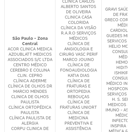
CLÍNICA CARLOS
ALBERTO SANTOS
GRAVI SAÚDE
DE OLIVEIRA
DE FRAT
CLINICA CASA
GRECO COR S
COLORIDA
MÉDIC
CLÍNICA DA VISÃO
CARDIOLÓ
R.A.R.O SERVIÇOS
GUEDES ME
São Paulo - Zona
MÉDICOS
SERVICOS M
Central
CLÍNICA DE
HELIO MOS
ACOR CLINICA MEDICA
ANGIOLOGIA E
CONSULT
AZOUBLATT MEDICOS
CIRURG VASC PERIF
MÉDIC
ASSOCIADOS S/C LTDA
MARCO JOUINO
HEMOME
CENTRO MÉDICO
CLÍNICA DE
HIDITO
CEREBRO E COLUNA
FONOAUDIOLOGIA
ISHIKIR
CLIN. CEPRO
KATIA DIAS
CONSULT
CLÍNICA ADERME
CLÍNICA DE
MÉDICO INT
CLÍNICA DE OLHOS DR
FRATURAS E
HOSPCONSU
MARCIO MENDES
ORTOPEDIA
SERVIÇOS M
CLINICA DE OLHOS
REBOUÇAS
H. S. SER
PAULISTA
CLÍNICA DE
MEDICOS S/
CLÍNICA ORTOPÉDICA
FRATURAS UNIORT
IMUNO - ASS
PAULISTA
CLÍNICA DE
MÉDICA
CLÍNICA PAULISTA DE
MEDICINA
INFECTOL
ALERGIA
PREVENTIVA E
INSPIRA CL
CORPU CLINICA DE
ASSISTÊNCIA
MÉDICA & P