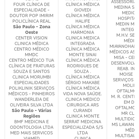
ASSESSORIA 
FOUR CLÍNICA DE
CLÍNICA MÉDICA
MEDINA SE
ESPECIALIDADE -
GIOVEDI
MEDICO
DOUTOR POP IMIRIM
CLÍNICA MÉDICA
HOSPITAL
POLICLÍNICA REAL
HALIFE
MEDIN MED
São Paulo - Zona
CLÍNICA MÉDICA
INTEGR
Oeste
HARMONIA
M.H.V. SER
CENTER VISION
CLINICA MEDICA
MÉDIC
CLINICA MÉDICA
INTEGRADA
MIAYANOHARA
CENTRO MÉDICO
CLÍNICA MÉDICA
MÉDICOS ASS
MMDC
MONTE SINAI
MISA - CEN
CENTRO MÉDICO TUA
CLÍNICA MÉDICA
DESENVOLVI
CLÍNICA DE FRATURAS
RODRIGUES DE
REAB. INF
SOUZA E SANTOS
SOUZA .
MOISE D
CLINICA MORUMBI
CLÍNICA MÉDICA
SERVIÇOS M
ESPECIALIDADES
SÉRGIO MAKABE
MOLINA
POLIKLINIK SERVIÇOS
CLÍNICA MÉDICA
OFTALMOL
MÉDICOS - PINHEIROS
VIDA NOVA SAÚDE.
M. R. CENTR
WANDERLEIA DE
CLINICA MEDICO
EM DIA
OLIVEIRA SILVA LTDA
CIRURGICA ARS
OFTALMOL
São Paulo - Várias
CURANDI
MR CLIN
Regiões
CLINICA MONTE
MULTIDICI
BMF MEDICINA E
SERRAT MEDICINA
MS LAWAND 
ODONTOLOGIA LTDA
ESPECIALIZADA S/S
MÉDIC
MED MAIS SERVICOS
LTDA
MULTISAUD
VIAMED
CLINICA