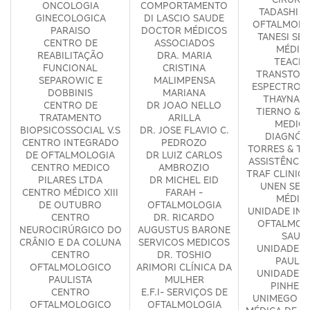
ONCOLOGIA
COMPORTAMENTO
TADASHI &
GINECOLOGICA
DI LASCIO SAUDE
OFTALMOLO
PARAISO
DOCTOR MÉDICOS
TANESI SE
CENTRO DE
ASSOCIADOS
MÉDIC
REABILITAÇÃO
DRA. MARIA
TEACLI
FUNCIONAL
CRISTINA
TRANSTOR
SEPAROWIC E
MALIMPENSA
ESPECTRO A
DOBBINIS
MARIANA
THAYNA V
CENTRO DE
DR JOAO NELLO
TIERNO & 
TRATAMENTO
ARILLA
MEDICI
BIOPSICOSSOCIAL V.S
DR. JOSE FLAVIO C.
DIAGNÓS
CENTRO INTEGRADO
PEDROZO
TORRES & TA
DE OFTALMOLOGIA
DR LUIZ CARLOS
ASSISTÊNCIA
CENTRO MEDICO
AMBROZIO
TRAF CLINIC
PILARES LTDA
DR MICHEL EID
UNEN SER
CENTRO MÉDICO XIII
FARAH -
MÉDIC
DE OUTUBRO
OFTALMOLOGIA
UNIDADE IN
CENTRO
DR. RICARDO
OFTALMOL
NEUROCIRÚRGICO DO
AUGUSTUS BARONE
SAUD
CRÂNIO E DA COLUNA
SERVICOS MEDICOS
UNIDADE M
CENTRO
DR. TOSHIO
PAULIS
OFTALMOLOGICO
ARIMORI CLÍNICA DA
UNIDADE M
PAULISTA
MULHER
PINHEIR
CENTRO
E.F.I- SERVIÇOS DE
UNIMEGO U
OFTALMOLOGICO
OFTALMOLOGIA