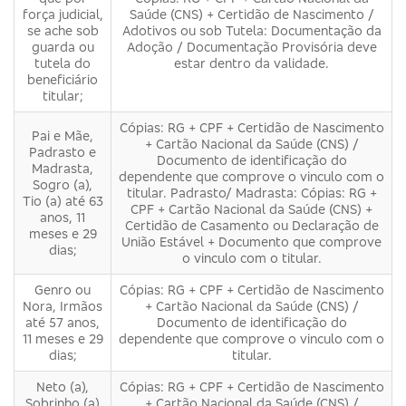
força judicial,
Saúde (CNS) + Certidão de Nascimento /
se ache sob
Adotivos ou sob Tutela: Documentação da
guarda ou
Adoção / Documentação Provisória deve
tutela do
estar dentro da validade.
beneficiário
titular;
Cópias: RG + CPF + Certidão de Nascimento
Pai e Mãe,
+ Cartão Nacional da Saúde (CNS) /
Padrasto e
Documento de identificação do
Madrasta,
dependente que comprove o vinculo com o
Sogro (a),
titular. Padrasto/ Madrasta: Cópias: RG +
Tio (a) até 63
CPF + Cartão Nacional da Saúde (CNS) +
anos, 11
Certidão de Casamento ou Declaração de
meses e 29
União Estável + Documento que comprove
dias;
o vinculo com o titular.
Genro ou
Cópias: RG + CPF + Certidão de Nascimento
Nora, Irmãos
+ Cartão Nacional da Saúde (CNS) /
até 57 anos,
Documento de identificação do
11 meses e 29
dependente que comprove o vinculo com o
dias;
titular.
Neto (a),
Cópias: RG + CPF + Certidão de Nascimento
Sobrinho (a)
+ Cartão Nacional da Saúde (CNS) /