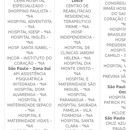
CEMA HOSPITAL
Leste
CONGREGAÇ
ESPECIALIZADO -
CENTRO DE
IRMÃS HOSPI
SHOPPING PAULISTA -
REABILITACAO
DO SAGR
*NA
RESIDENCIAL
CORAÇÃO DE 
HOSPITAL ADVENTISTA
TERAPEUTICO
*NA
- *NA
PRIME - *NA
HOSPITAL
HOSPITAL IGESP - *NA
HOSP.
BRASILEIRO
HOSPITAL INGLÊS -
INDEPENDENCIA -
HOSPIT
*NA
*NA
PRESIDENTE.
HOSP. SANTA ISABEL -
HOSPITAL DE
HOSPITAL
*NA
CLÍNICAS JARDIM
CAMILO - SA
INCOR - INSTITUTO DO
HELENA - *NA
*NA
CORAÇÃO - *NA
HOSPITAL DIA
HOSPITAL VE
São Paulo - Zona Sul
MONTE CRISTO -
- *NA
API ASSISTÊNCIA
*NA
PREVINA SÃO 
PSIQUIÁTRICA
HOSPITAL E
*NA
INTEGRADA - *NA
MATERNIDADE SÃO
São Paulo 
HOSPITAL DOM
MIGUEL - *NA
Oest
ALVARENGA - *NA
HOSPITAL
HOSPITAL 
HOSPITAL E
PARANAGUÁ - *NA
PATRICK POR
MATERNIDADE SEPACO
HOSPITAL SAGRADA
*NA
- *NA
FAMÍLIA - VILA
HCLOE. -
HOSPITAL E
FORMOSA - *NA
São Paulo 
MATERNIDADE VIDA'S -
HOSPITAL SANTA
CRUZ AZUL 
*NA
CLARA - *NA
PAULO -