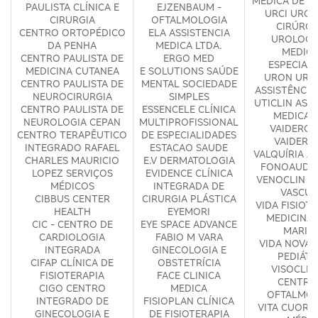
MÉDICA DE GI
PAULISTA CLÍNICA E
EJZENBAUM -
URCI URGÊ
CIRURGIA
OFTALMOLOGIA
CIRÚRGI
CENTRO ORTOPÉDICO
ELA ASSISTENCIA
UROLOGI
DA PENHA
MEDICA LTDA.
MEDICI
CENTRO PAULISTA DE
ERGO MED
ESPECIAL
MEDICINA CUTANEA
E SOLUTIONS SAÚDE
URON URO
CENTRO PAULISTA DE
MENTAL SOCIEDADE
ASSISTÊNCIA
NEUROCIRURGIA
SIMPLES
UTICLIN ASS
CENTRO PAULISTA DE
ESSENCELE CLÍNICA
MEDICA 
NEUROLOGIA CEPAN
MULTIPROFISSIONAL
VAIDERGO
CENTRO TERAPÊUTICO
DE ESPECIALIDADES
VAIDERG
INTEGRADO RAFAEL
ESTACAO SAUDE
VALQUÍRIA A
CHARLES MAURICIO
E.V DERMATOLOGIA
FONOAUDIO
LOPEZ SERVIÇOS
EVIDENCE CLÍNICA
VENOCLIN C
MÉDICOS
INTEGRADA DE
VASCUL
CIBBUS CENTER
CIRURGIA PLÁSTICA
VIDA FISIOTE
HEALTH
EYEMORI
MEDICINA -
CIC - CENTRO DE
EYE SPACE ADVANCE
MARIA
CARDIOLOGIA
FABIO M VARA
VIDA NOVA 
INTEGRADA
GINECOLOGIA E
PEDIÁTR
CIFAP CLÍNICA DE
OBSTETRÍCIA
VISOCLINI
FISIOTERAPIA
FACE CLINICA
CENTRO
CIGO CENTRO
MEDICA
OFTALMOL
INTEGRADO DE
FISIOPLAN CLÍNICA
VITA CUORI 
GINECOLOGIA E
DE FISIOTERAPIA