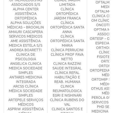
OFTALMO
ASSOCIADOS S/S
LIMITADA
MEDIC
ALPHA CENTER
CLÍNICA
OFTALMOL
ASSISTÊNCIA
ORTOPÉDICA
CLÍNICA CI
ORTOPÉDICA
JARDIM FRANCA
OM CLÍNICA
ALPHA SOLUÇÕES
CLÍNICA
ONCOTER
MÉDICAS - BROOKLIN
ORTOPÉDICA SANTA
OPTMA MÉ
AMAURI CASCAPERA
ANNA
ASSOCIA
SERVICOS MEDICOS
CLÍNICA
ORTESP - OR
AME ASSISTÊNCIA
ORTOPÉDICA SANTA
ESPECIAL
MEDICA ESTELA S/S
MARIA
ORTHOPH
ANDREA BOARETTI
CLÍNICA PERRUCINI
CLÍNICA
CLINICA DE
CLÍNICA PROF FAVA
FISIOTER
PSICOLOGIA
NETTO
ORTOF
ANGELICA CLINICA
CLINICA RAZZINI
ORTOM
MEDICA SOCIEDADE
SAUDE INTEGRAL
ORTOPEDIA E
SIMPLES
CLÍNICA REFAL
MÉDIC
ANTARES MEDICINA
HABILITAÇÃO E
ORTOMIP SE
INTEGRADA
REAB. HUMANA
MÉDICO
ARCSS CLÍNICA
CLINICA
OTHUS ASSI
MÉDICA SOCIEDADE
REUMATOLOGICA
MÉDIC
SIMPLES
EGRI E NISHINARI
PEROLA GUR
ARTEPELE SERVIÇOS
CLÍNICA RUBENS DO
SERVICOS M
MÉDICOS
VAL
PHD SERV
ASPRIW ASSISTÊNCIA
CLINICA SANTOS E
MEDICINA ESP