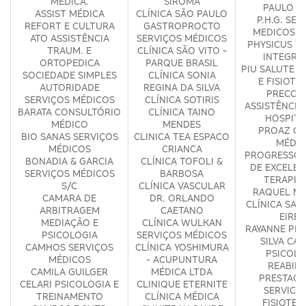
MÉDICA.
SIROMA
PAULO D
ASSIST MÉDICA
CLÍNICA SÃO PAULO
P.H.G. SER
REFORT E CULTURA
GASTROPROCTO
MEDICOS S
ATO ASSISTÊNCIA
SERVIÇOS MÉDICOS
PHYSICUS T
TRAUM. E
CLÍNICA SÃO VITO -
INTEGRA
ORTOPEDICA
PARQUE BRASIL
PIU SALUTE 
SOCIEDADE SIMPLES
CLÍNICA SONIA
E FISIOTE
AUTORIDADE
REGINA DA SILVA
PRECOR
SERVIÇOS MÉDICOS
CLÍNICA SOTIRIS
ASSISTÊNCIA
BARATA CONSULTÓRIO
CLÍNICA TAINO
HOSPITA
MÉDICO
MENDES
PROAZ CL
BIO SANAS SERVIÇOS
CLINICA TEA ESPACO
MÉDIC
MÉDICOS
CRIANCA
PROGRESSO 
BONADIA & GARCIA
CLÍNICA TOFOLI &
DE EXCELEN
SERVIÇOS MÉDICOS
BARBOSA
TERAPIA
S/C
CLÍNICA VASCULAR
RAQUEL MA
CAMARA DE
DR. ORLANDO
CLÍNICA SAÚ
ARBITRAGEM
CAETANO
EIREL
MEDIAÇÃO E
CLÍNICA WULKAN
RAYANNE PER
PSICOLOGIA
SERVIÇOS MÉDICOS
SILVA CA
CAMHOS SERVIÇOS
CLÍNICA YOSHIMURA
PSICOLO
MÉDICOS
- ACUPUNTURA
REABILI
CAMILA GUILGER
MÉDICA LTDA
PRESTACA
CELARI PSICOLOGIA E
CLINIQUE ETERNITE
SERVICO
TREINAMENTO
CLÍNICA MÉDICA
FISIOTER