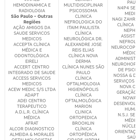
PAUL
HEMODINAMICA E
MULTIDISCIPLINAR
N4P4 SER
RADIOLOGIA
PSICOSSOMA
MEDIC
São Paulo - Outras
CLINICA
NAGI ZAHR &
Regiões
NEFROLOGICA DO
CLÍNICA M
AÇÃO AMIGOS DA
ITAIM PAULISTA
NEPHR
SAUDE SERVICOS
CLÍNICA
ASSISTE
MEDICOS
NEUROLÓGICA DR.
NEFROLO
ACCEPTA CLÍNICA
ALEXANDRE JOSE
NEUROCOP S
MÉDICA E
REIS ELIAS
MÉDICO
ODONTOLÓGICA
CLÍNICA NOVA
ADMINISTR
EIRELI
DERMA
NEUROHOPE 
ACCERT CENTRO
CLÍNICA NUNES SÃO
DE PSICO
INTEGRADO DE SAUDE
PAULO
NOSSA & DA
ACCESS SERVICOS
CLÍNICA
SERVIÇOS M
MEDICOS
OFTALMOLOGIA
NOVA CLÍ
ACEW MEDIC S/S LTDA
HIGIENÓPOLIS
GERAÇÃO 
ADAPT
CLÍNICA
NOWA E
ADEI CENTRO
OFTALMOLÓGICA
DESENVOLV
TERAPEUTICO
MARION
HUMA
A.D.L.R. CLÍNICA
CLINICA
N.S.J. SER
MÉDICA
ORTOPEDICA
MÉDIC
AFRAT
BROOKLIN
NÚCLEO
ALCOR DIAGNOSTICO
CLÍNICA
ORIENTAÇÃ
ALMEIDA & MORALES
ORTOPÉDICA
SAÚD
OFTALMOLOGISTAS
CIDADE JARDIM