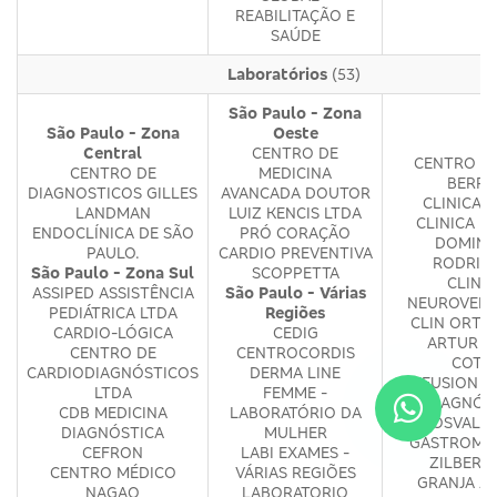
REABILITAÇÃO E
SAÚDE
Laboratórios
(53)
São Paulo - Zona
São Paulo - Zona
Oeste
Central
CENTRO DE
CENTRO M
CENTRO DE
MEDICINA
BERRI
DIAGNOSTICOS GILLES
AVANCADA DOUTOR
CLINICA 
LANDMAN
LUIZ KENCIS LTDA
CLINICA M
ENDOCLÍNICA DE SÃO
PRÓ CORAÇÃO
DOMIN
PAULO.
CARDIO PREVENTIVA
RODRIG
São Paulo - Zona Sul
SCOPPETTA
CLINI
ASSIPED ASSISTÊNCIA
São Paulo - Várias
NEUROVERT
PEDIÁTRICA LTDA
Regiões
CLIN ORTO
CARDIO-LÓGICA
CEDIG
ARTUR A
CENTRO DE
CENTROCORDIS
COTR
CARDIODIAGNÓSTICOS
DERMA LINE
DIFFUSION M
LTDA
FEMME -
DIAGNÓS
CDB MEDICINA
LABORATÓRIO DA
DR OSVALD
DIAGNÓSTICA
MULHER
GASTROMED
CEFRON
LABI EXAMES -
ZILBERS
CENTRO MÉDICO
VÁRIAS REGIÕES
GRANJA JU
NAGAO
LABORATORIO