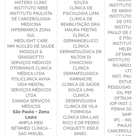
HISTERO CLINIC
SOUZA
INSTITUTO P
INSTITUTO NERE
CLÍNICA DE
DE ANGIOG
INSTITUTO PAULISTA
PSICOLOGIA LIMA
INSTITUTO P
DE CANCEROLOGIA
CLÍNICA DE
DE OTOL
MEDICINA
REABILITAÇÃO DRA.
INSTITUT
HIPERBARICA ZONA
MAURA FREITAS
PAULO DE OR
SUL
CLÍNICA
E FISIAT
MEDLIGHT CARE
DERMANGELUCCI
INSTITUTO 
MM NUCLEO DE SAUDE
CLÍNICA
HELENA
MODOLO &
DERMATOLÓGICA DR
OFTAMOL
GRASSIOTTO
NILTON DI
INSTITUTO V
SERVIÇOS MÉDICOS
CHIACCHIO
RICARDO G
OTORHINUS CLINICA
CLINICA
LTDA
MÉDICA LTDA
DERMATOLOGICA
INST. PAULI
POLICLINICA AVIVA
HARNACHE
ESTUDO
VIDA MENTAL
CLÍNICA DE SAÚDE
PESQUISAS E
SERVIÇOS MÉDICOS
SOUZA LIMA
IOL PERD
LTDA
CLINICA
OFTALMOL
ZANAGA SERVIÇOS
DESENVOLVIDA
IOP INST. D
MÉDICOS
CLINICA DE VILA
PENHA SOC
São Paulo - Zona
FORMOSA
SIMPL
Leste
CLÍNICA DRA LAIS
IPC - INST
AMPLA MED
RICCI E DR PEDRO
PAULIST
BETAMED CLÍNICA -
CHIQUETTI END.E
CANCEROLOG
SAO MIGUEL
GINEC.