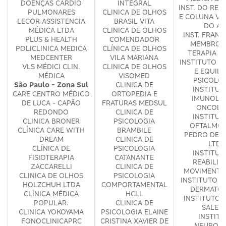
DOENÇAS CARDIO
INTEGRAL
INST. DO RE
PULMONARES
CLINICA DE OLHOS
E COLUNA VE
LECOR ASSISTENCIA
BRASIL VITA
DO AB
MÉDICA LTDA
CLINICA DE OLHOS
INST. FRAN
PLUS & HEALTH
COMENDADOR
MEMBRO S
POLICLINICA MEDICA
CLÍNICA DE OLHOS
TERAPIA D
MEDCENTER
VILA MARIANA
INSTITUTO D
VLS MÉDICI CLIN.
CLINICA DE OLHOS
E EQUILI
MÉDICA
VISOMED
PSICOLO
São Paulo - Zona Sul
CLINICA DE
INSTITUT
CARE CENTRO MÉDICO
ORTOPEDIA E
IMUNOLOG
DE LUCA - CAPÃO
FRATURAS MEDSUL
ONCOLO
REDONDO
CLINICA DE
INSTITUT
CLINICA BRONER
PSICOLOGIA
OFTALMOL
CLÍNICA CARE WITH
BRAMBILE
PEDRO DE 
DREAM
CLINICA DE
LTDA
CLÍNICA DE
PSICOLOGIA
INSTITUT
FISIOTERAPIA
CATANANTE
REABILIT
ZACCARELLI
CLINICA DE
MOVIMENTO 
CLINICA DE OLHOS
PSICOLOGIA
INSTITUTO F
HOLZCHUH LTDA
COMPORTAMENTAL
DERMATOL
CLÍNICA MÉDICA
HCLL
INSTITUTO 
POPULAR.
CLINICA DE
SALET
CLINICA YOKOYAMA
PSICOLOGIA ELAINE
INSTIT
FONOCLINICAPRC
CRISTINA XAVIER DE
NEUROPR