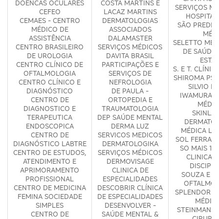
DOENCAS OCULARES
COSTA MARTINS E
SERVIÇOS MÉ
CEFEO
LACAZ MARTINS
HOSPITAL
CEMAES - CENTRO
DERMATOLOGIAS
SÃO PREDE 
MÉDICO DE
ASSOCIADOS
MÉD
ASSISTÊNCIA
DALAMASTER
SELETTO MED
CENTRO BRASILEIRO
SERVIÇOS MÉDICOS
DE SAÚDE 
DE UROLOGIA
DAVITA BRASIL
ESTA
CENTRO CLÍNICO DE
PARTICIPAÇÕES E
S. E T. CLÍNI
OFTALMOLOGIA
SERVIÇOS DE
SHIROMA PSI
CENTRO CLÍNICO E
NEFROLOGIA
SILVIO KE
DIAGNÓSTICO
DE PAULA -
IWAMURA C
CENTRO DE
ORTOPEDIA E
MÉDIC
DIAGNOSTICO E
TRAUMATOLOGIA
SKINLA
TERAPEUTICA
DEP SAÚDE MENTAL
DERMATOL
ENDOSCOPICA
DERMA LUZ
MÉDICA LI
CENTRO DE
SERVICOS MEDICOS
SOL FERRARI
DIAGNÓSTICO LABTRE
DERMATOLOGIKA
SO MAIS 1 P
CENTRO DE ESTUDOS,
SERVIÇOS MÉDICOS
CLINICA 
ATENDIMENTO E
DERMOVISAGE
DISCIPL
APRIMORAMENTO
CLINICA DE
SOUZA E S
PROFISSIONAL
ESPECIALIDADES
OFTALMOL
CENTRO DE MEDICINA
DESCOBRIR CLÍNICA
SPLENDOR S
FEMINA SOCIEDADE
DE ESPECIALIDADES
MÉDIC
SIMPLES
DESENVOLVER -
STEINMANS 
CENTRO DE
SAÚDE MENTAL &
CIRURG