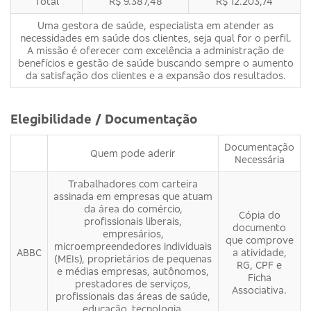
Total
R$ 9.387,48
R$ 12.203,74
Uma gestora de saúde, especialista em atender as
necessidades em saúde dos clientes, seja qual for o perfil.
A missão é oferecer com excelência a administração de
benefícios e gestão de saúde buscando sempre o aumento
da satisfação dos clientes e a expansão dos resultados.
Elegibilidade / Documentação
Documentação
Quem pode aderir
Necessária
Trabalhadores com carteira
assinada em empresas que atuam
da área do comércio,
Cópia do
profissionais liberais,
documento
empresários,
que comprove
microempreendedores individuais
ABBC
a atividade,
(MEIs), proprietários de pequenas
RG, CPF e
e médias empresas, autônomos,
Ficha
prestadores de serviços,
Associativa.
profissionais das áreas de saúde,
educação, tecnologia,