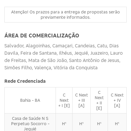
Atenção! Os prazos para a entrega de propostas serão
previamente informados.
ÁREA DE COMERCIALIZAÇÃO
Salvador, Alagoinhas, Camaçari, Candeias, Catu, Dias
Davila, Feira de Santana, Ilhéus, Jequié, Juazeiro, Lauro
de Freitas, Mata de São João, Santo Antônio de Jesus,
Simões Filho, Valença, Vitória da Conquista
Rede Credenciada
C
C
C Next
C Next
Next
Bahia - BA
Next
+ III
+ IV
+ II
+ I [E]
[A]
[A]
[E]
Casa de Saúde N S
Perpetuo Socorro -
H¹
H¹
H¹
H¹
Jequié