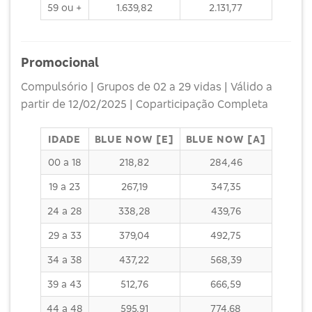
59 ou +
1.639,82
2.131,77
Promocional
Compulsório | Grupos de 02 a 29 vidas | Válido a
partir de 12/02/2025 | Coparticipação Completa
IDADE
BLUE NOW [E]
BLUE NOW [A]
00 a 18
218,82
284,46
19 a 23
267,19
347,35
24 a 28
338,28
439,76
29 a 33
379,04
492,75
34 a 38
437,22
568,39
39 a 43
512,76
666,59
44 a 48
595,91
774,68