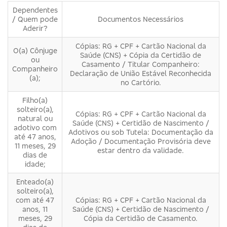
Dependentes
/ Quem pode
Documentos Necessários
Aderir?
Cópias: RG + CPF + Cartão Nacional da
O(a) Cônjuge
Saúde (CNS) + Cópia da Certidão de
ou
Casamento / Titular Companheiro:
Companheiro
Declaração de União Estável Reconhecida
(a);
no Cartório.
Filho(a)
solteiro(a),
Cópias: RG + CPF + Cartão Nacional da
natural ou
Saúde (CNS) + Certidão de Nascimento /
adotivo com
Adotivos ou sob Tutela: Documentação da
até 47 anos,
Adoção / Documentação Provisória deve
11 meses, 29
estar dentro da validade.
dias de
idade;
Enteado(a)
solteiro(a),
com até 47
Cópias: RG + CPF + Cartão Nacional da
anos, 11
Saúde (CNS) + Certidão de Nascimento /
meses, 29
Cópia da Certidão de Casamento.