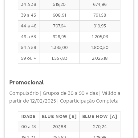
34 a 38
519,20
674,96
39 a 43
608,91
791,58
44 a 48
707,64
919,93
49 a 53
926,95
1.205,03
54 a 58
1.385,00
1.800,50
59 ou +
1.557,83
2.025,18
Promocional
Compulsório | Grupos de 30 a 99 vidas | Válido a
partir de 12/02/2025 | Coparticipação Completa
IDADE
BLUE NOW [E]
BLUE NOW [A]
00 a 18
207,88
270,24
19 a 23
253,83
329,98