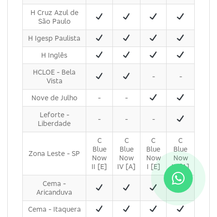
H Cruz Azul de
São Paulo
H Igesp Paulista
H Inglês
HCLOE - Bela
-
-
Vista
Nove de Julho
-
-
Leforte -
-
-
-
Liberdade
C
C
C
C
Blue
Blue
Blue
Blue
Zona Leste - SP
Now
Now
Now
Now
II [E]
IV [A]
I [E]
III [A]
Cema -
Aricanduva
Cema - Itaquera