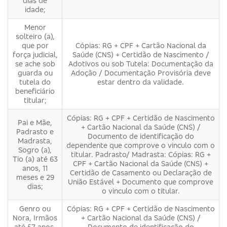
dias de
idade;
Menor
solteiro (a),
que por
Cópias: RG + CPF + Cartão Nacional da
força judicial,
Saúde (CNS) + Certidão de Nascimento /
se ache sob
Adotivos ou sob Tutela: Documentação da
guarda ou
Adoção / Documentação Provisória deve
tutela do
estar dentro da validade.
beneficiário
titular;
Cópias: RG + CPF + Certidão de Nascimento
Pai e Mãe,
+ Cartão Nacional da Saúde (CNS) /
Padrasto e
Documento de identificação do
Madrasta,
dependente que comprove o vinculo com o
Sogro (a),
titular. Padrasto/ Madrasta: Cópias: RG +
Tio (a) até 63
CPF + Cartão Nacional da Saúde (CNS) +
anos, 11
Certidão de Casamento ou Declaração de
meses e 29
União Estável + Documento que comprove
dias;
o vinculo com o titular.
Genro ou
Cópias: RG + CPF + Certidão de Nascimento
Nora, Irmãos
+ Cartão Nacional da Saúde (CNS) /
até 57 anos,
Documento de identificação do