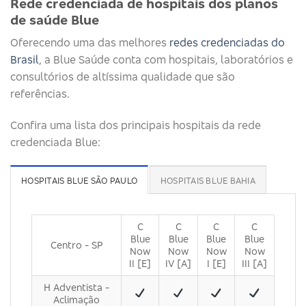
Rede credenciada de hospitais dos planos
de saúde Blue
Oferecendo uma das melhores
redes credenciadas do
Brasil
, a Blue Saúde conta com hospitais, laboratórios e
consultórios de altíssima qualidade que são
referências.
Confira uma lista dos principais hospitais da rede
credenciada Blue:
HOSPITAIS BLUE SÃO PAULO
HOSPITAIS BLUE BAHIA
C
C
C
C
Blue
Blue
Blue
Blue
Centro - SP
Now
Now
Now
Now
II [E]
IV [A]
I [E]
III [A]
H Adventista -
Aclimação