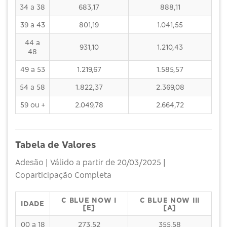
34 a 38
683,17
888,11
39 a 43
801,19
1.041,55
44 a
931,10
1.210,43
48
49 a 53
1.219,67
1.585,57
54 a 58
1.822,37
2.369,08
59 ou +
2.049,78
2.664,72
Tabela de Valores
Adesão | Válido a partir de 20/03/2025 |
Coparticipação Completa
C BLUE NOW I
C BLUE NOW III
IDADE
[E]
[A]
00 a 18
273,52
355,58