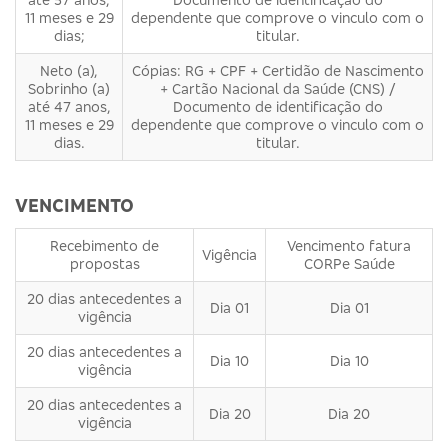
11 meses e 29
dependente que comprove o vinculo com o
dias;
titular.
Neto (a),
Cópias: RG + CPF + Certidão de Nascimento
Sobrinho (a)
+ Cartão Nacional da Saúde (CNS) /
até 47 anos,
Documento de identificação do
11 meses e 29
dependente que comprove o vinculo com o
dias.
titular.
VENCIMENTO
Recebimento de
Vencimento fatura
Vigência
propostas
CORPe Saúde
20 dias antecedentes a
Dia 01
Dia 01
vigência
20 dias antecedentes a
Dia 10
Dia 10
vigência
20 dias antecedentes a
Dia 20
Dia 20
vigência