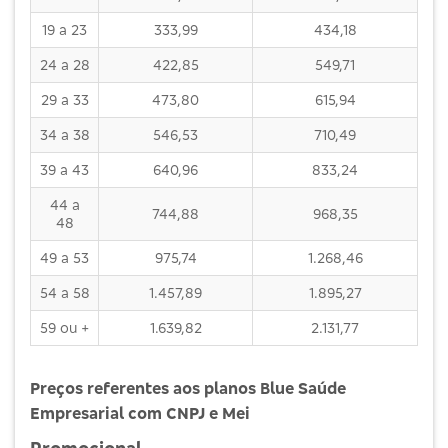
19 a 23
333,99
434,18
24 a 28
422,85
549,71
29 a 33
473,80
615,94
34 a 38
546,53
710,49
39 a 43
640,96
833,24
44 a
744,88
968,35
48
49 a 53
975,74
1.268,46
54 a 58
1.457,89
1.895,27
59 ou +
1.639,82
2.131,77
Preços referentes aos planos Blue Saúde
Empresarial com CNPJ e Mei