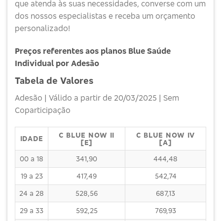
que atenda às suas necessidades, converse com um
dos nossos especialistas e receba um orçamento
personalizado!
Preços referentes aos planos Blue Saúde
Individual por Adesão
Tabela de Valores
Adesão | Válido a partir de 20/03/2025 | Sem
Coparticipação
C BLUE NOW II
C BLUE NOW IV
IDADE
[E]
[A]
00 a 18
341,90
444,48
19 a 23
417,49
542,74
24 a 28
528,56
687,13
29 a 33
592,25
769,93