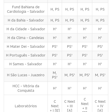
Fund Bahiana de
H, PS
H, PS
H, PS
H, PS
Cardiologia - Salvador
H da Bahia - Salvador
H, PS
H, PS
H, PS
H, PS
H da Cidade - Salvador
H¹
H¹
H¹
H¹
H da Clima - Candeias
H¹
H¹
H¹
H¹
H Mater Dei - Salvador
PS¹
PS¹
PS¹
PS¹
H Português - Salvador
PS¹
PS¹
PS¹
PS¹
H Sames - Salvador
H¹
H¹
H¹
H¹
M,
H São Lucas - Juazeiro
M, PS¹
M, PS¹
M, PS¹
PS¹
HCC - Vitória da
H¹
H¹
H¹
H¹
Conquista
C
C
C Next
C Next
Next
Laboratórios
Next
+ III
+ IV
+ II
+ I [E]
[A]
[A]