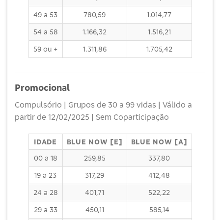
49 a 53
780,59
1.014,77
54 a 58
1.166,32
1.516,21
59 ou +
1.311,86
1.705,42
Promocional
Compulsório | Grupos de 30 a 99 vidas | Válido a
partir de 12/02/2025 | Sem Coparticipação
IDADE
BLUE NOW [E]
BLUE NOW [A]
00 a 18
259,85
337,80
19 a 23
317,29
412,48
24 a 28
401,71
522,22
29 a 33
450,11
585,14