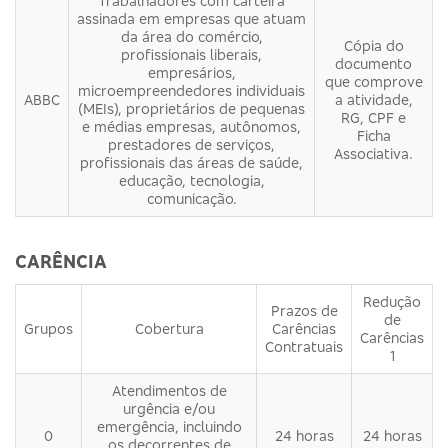
Trabalhadores com carteira
assinada em empresas que atuam
da área do comércio,
Cópia do
profissionais liberais,
documento
empresários,
que comprove
microempreendedores individuais
ABBC
a atividade,
(MEIs), proprietários de pequenas
RG, CPF e
e médias empresas, autônomos,
Ficha
prestadores de serviços,
Associativa.
profissionais das áreas de saúde,
educação, tecnologia,
comunicação.
CARÊNCIA
Redução
Prazos de
de
Grupos
Cobertura
Carências
Carências
Contratuais
1
Atendimentos de
urgência e/ou
emergência, incluindo
0
24 horas
24 horas
os decorrentes de