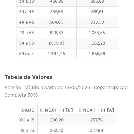
34 a 38
466,95
583,69
39 a 43
535,68
669,61
44 a 48
664,00
830,00
49 a 53
826,83
1.033,55
54 a 58
1.009,83
1.262,28
59 ou +
1.484,45
1.855,56
Tabela de Valores
Adesão | Válido a partir de 14/03/2025 | Coparticipação
Completa 30%
IDADE
C NEXT + I [E]
C NEXT + III [A]
00 a 18
206,20
257,76
19 a 23
262,30
327,88