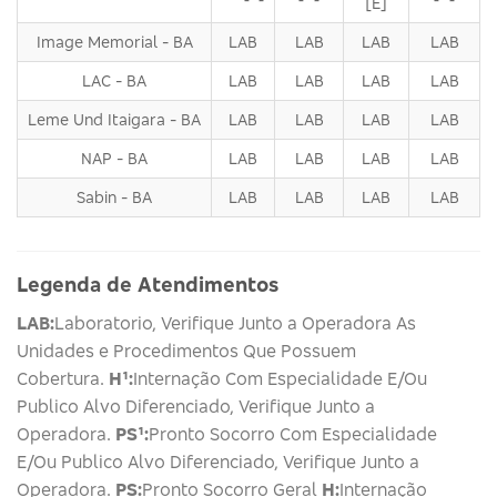
[E]
Image Memorial - BA
LAB
LAB
LAB
LAB
LAC - BA
LAB
LAB
LAB
LAB
Leme Und Itaigara - BA
LAB
LAB
LAB
LAB
NAP - BA
LAB
LAB
LAB
LAB
Sabin - BA
LAB
LAB
LAB
LAB
Legenda de Atendimentos
LAB:
Laboratorio, Verifique Junto a Operadora As
Unidades e Procedimentos Que Possuem
Cobertura.
H¹:
Internação Com Especialidade E/Ou
Publico Alvo Diferenciado, Verifique Junto a
Operadora.
PS¹:
Pronto Socorro Com Especialidade
E/Ou Publico Alvo Diferenciado, Verifique Junto a
Operadora.
PS:
Pronto Socorro Geral
H:
Internação