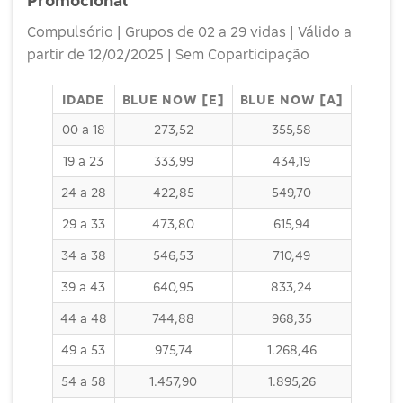
Promocional
Compulsório | Grupos de 02 a 29 vidas | Válido a
partir de 12/02/2025 | Sem Coparticipação
IDADE
BLUE NOW [E]
BLUE NOW [A]
00 a 18
273,52
355,58
19 a 23
333,99
434,19
24 a 28
422,85
549,70
29 a 33
473,80
615,94
34 a 38
546,53
710,49
39 a 43
640,95
833,24
44 a 48
744,88
968,35
49 a 53
975,74
1.268,46
54 a 58
1.457,90
1.895,26