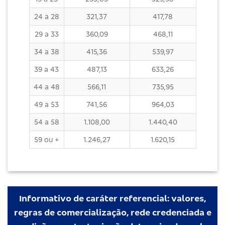
24 a 28
321,37
417,78
29 a 33
360,09
468,11
34 a 38
415,36
539,97
39 a 43
487,13
633,26
44 a 48
566,11
735,95
49 a 53
741,56
964,03
54 a 58
1.108,00
1.440,40
59 ou +
1.246,27
1.620,15
Informativo de caráter referencial: valores,
regras de comercialização, rede credenciada e