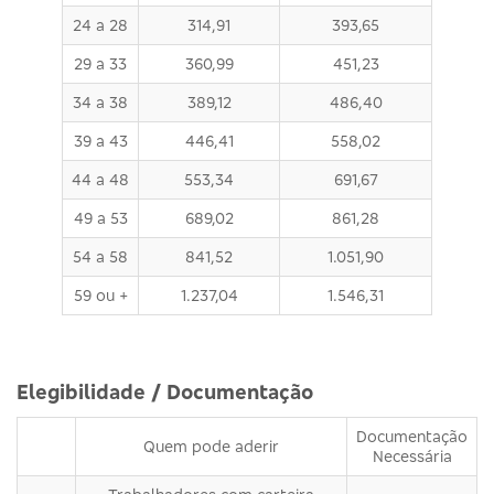
24 a 28
314,91
393,65
29 a 33
360,99
451,23
34 a 38
389,12
486,40
39 a 43
446,41
558,02
44 a 48
553,34
691,67
49 a 53
689,02
861,28
54 a 58
841,52
1.051,90
59 ou +
1.237,04
1.546,31
Elegibilidade / Documentação
Documentação
Quem pode aderir
Necessária