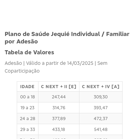
Plano de Saúde Jequié Individual / Familiar
por Adesão
Tabela de Valores
Adesão | Válido a partir de 14/03/2025 | Sem
Coparticipação
IDADE
C NEXT + II [E]
C NEXT + IV [A]
00 a 18
247,44
309,30
19 a 23
314,76
393,47
24 a 28
377,89
472,37
29 a 33
433,18
541,48