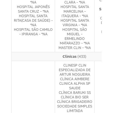
*NA
CLARA - *NA
PAU
HOSPITAL JAPONÊS
HOSPITAL SANTA
São Pau
SANTA CRUZ - *NA
MARCELINA -
Re
HOSPITAL SANTA
ITAQUERA - *NA
CENTRO
RITA(CASA DE SAÚDE) -
HOSPITAL SANTA
DIAGN
*NA
VIRGINIA - *NA
HOSPI
HOSPITAL SÃO CAMILO
HOSPITAL SÃO
BRASIL
- IPIRANGA - *NA
MIGUEL -
ERMELINDO
MATARAZZO - *NA
MASTER CLIN - *NA
Clinícas
(433)
CLINESP CLIN
ESPECIALIZADA DE
ARTUR NOGUEIRA
CLÍNICA AIMBERE
CLINICA ALPHA SP
SAUDE
CLÍNICA BARUKI SS
CLÍNICA BIO SER
CLÍNICA BRIGADEIRO
SOCIEDADE SIMPLES
LIMITADA