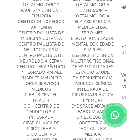
UNIMEG
OFTALMOLOGICO
OFTALMOLOGIA
MÉDICA D
PAULISTA CLÍNICA E
EJZENBAUM -
URCI 
CIRURGIA
OFTALMOLOGIA
CIR
CENTRO ORTOPÉDICO
ELA ASSISTENCIA
UROL
DA PENHA
MEDICA LTDA.
ME
CENTRO PAULISTA DE
ERGO MED
ESPEC
MEDICINA CUTANEA
E SOLUTIONS SAÚDE
URON 
CENTRO PAULISTA DE
MENTAL SOCIEDADE
ASSISTÊ
NEUROCIRURGIA
SIMPLES
UTICLIN
CENTRO PAULISTA DE
ESSENCELE CLÍNICA
MEDI
NEUROLOGIA CEPAN
MULTIPROFISSIONAL
VAID
CENTRO TERAPÊUTICO
DE ESPECIALIDADES
VAI
INTEGRADO RAFAEL
ESTACAO SAUDE
VALQUÍRI
CHARLES MAURICIO
E.V DERMATOLOGIA
FONOA
LOPEZ SERVIÇOS
EVIDENCE CLÍNICA
VENOCLI
MÉDICOS
INTEGRADA DE
VA
CIBBUS CENTER
CIRURGIA PLÁSTICA
VIDA FI
HEALTH
EYEMORI
MEDIC
CIC - CENTRO DE
EYE SPACE ADVANCE
MA
CARDIOLOGIA
FABIO M VARA
VIDA N
INTEGRADA
GINECOLOGIA E
PED
CIFAP CLÍNICA DE
OBSTETRÍCIA
VISO
FISIOTERAPIA
FACE CLINICA
CEN
CIGO CENTRO
MEDICA
OFTA
INTEGRADO DE
FISIOPLAN CLÍNICA