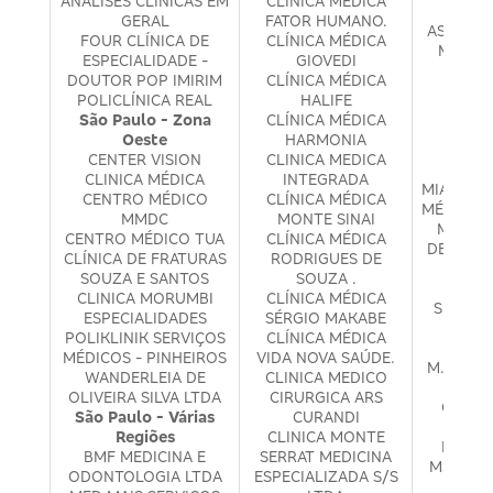
ANALISES CLINICAS EM
CLINICA MEDICA
MEDIC
GERAL
FATOR HUMANO.
ASSESSO
FOUR CLÍNICA DE
CLÍNICA MÉDICA
MEDINA
ESPECIALIDADE -
GIOVEDI
MED
DOUTOR POP IMIRIM
CLÍNICA MÉDICA
HOSP
POLICLÍNICA REAL
HALIFE
MEDIN
São Paulo - Zona
CLÍNICA MÉDICA
INT
Oeste
HARMONIA
M.H.V
CENTER VISION
CLINICA MEDICA
MÉ
CLINICA MÉDICA
INTEGRADA
MIAYANO
CENTRO MÉDICO
CLÍNICA MÉDICA
MÉDICOS
MMDC
MONTE SINAI
MISA -
CENTRO MÉDICO TUA
CLÍNICA MÉDICA
DESENVO
CLÍNICA DE FRATURAS
RODRIGUES DE
REAB.
SOUZA E SANTOS
SOUZA .
MOIS
CLINICA MORUMBI
CLÍNICA MÉDICA
SERVIÇ
ESPECIALIDADES
SÉRGIO MAKABE
MO
POLIKLINIK SERVIÇOS
CLÍNICA MÉDICA
OFTA
MÉDICOS - PINHEIROS
VIDA NOVA SAÚDE.
M. R. C
WANDERLEIA DE
CLINICA MEDICO
EM
OLIVEIRA SILVA LTDA
CIRURGICA ARS
OFTAL
São Paulo - Várias
CURANDI
MR 
Regiões
CLINICA MONTE
MULTID
BMF MEDICINA E
SERRAT MEDICINA
MS LAWA
ODONTOLOGIA LTDA
ESPECIALIZADA S/S
M