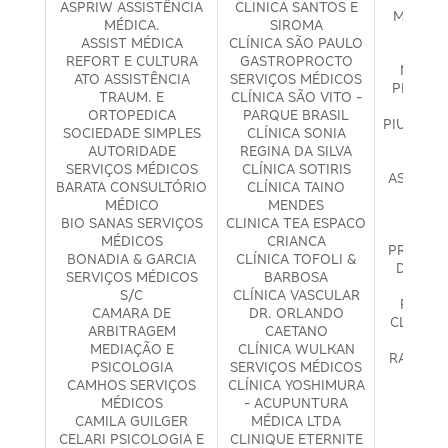
ASPRIW ASSISTÊNCIA
CLINICA SANTOS E
MEDICIN
MÉDICA.
SIROMA
PAUL
ASSIST MÉDICA
CLÍNICA SÃO PAULO
P.H.G
REFORT E CULTURA
GASTROPROCTO
MEDICO
ATO ASSISTÊNCIA
SERVIÇOS MÉDICOS
PHYSICU
TRAUM. E
CLÍNICA SÃO VITO -
INTE
ORTOPEDICA
PARQUE BRASIL
PIU SALU
SOCIEDADE SIMPLES
CLÍNICA SONIA
E FIS
AUTORIDADE
REGINA DA SILVA
PRE
SERVIÇOS MÉDICOS
CLÍNICA SOTIRIS
ASSISTÊ
BARATA CONSULTÓRIO
CLÍNICA TAINO
HOS
MÉDICO
MENDES
PROAZ
BIO SANAS SERVIÇOS
CLINICA TEA ESPACO
M
MÉDICOS
CRIANCA
PROGRE
BONADIA & GARCIA
CLÍNICA TOFOLI &
DE EXC
SERVIÇOS MÉDICOS
BARBOSA
TERA
S/C
CLÍNICA VASCULAR
RAQUE
CAMARA DE
DR. ORLANDO
CLÍNICA
ARBITRAGEM
CAETANO
E
MEDIAÇÃO E
CLÍNICA WULKAN
RAYANNE
PSICOLOGIA
SERVIÇOS MÉDICOS
SILV
CAMHOS SERVIÇOS
CLÍNICA YOSHIMURA
PSI
MÉDICOS
- ACUPUNTURA
REA
CAMILA GUILGER
MÉDICA LTDA
PRES
CELARI PSICOLOGIA E
CLINIQUE ETERNITE
SERV