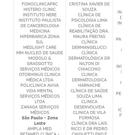
INS
FONOCLINICAPRC
CRISTINA XAVIER DE
NEU
HISTERO CLINIC
SOUZA
INSTITU
INSTITUTO NERE
CLÍNICA DE
DE ANG
INSTITUTO PAULISTA
PSICOLOGIA LIMA
INSTITU
DE CANCEROLOGIA
CLÍNICA DE
DE O
MEDICINA
REABILITAÇÃO DRA.
INSTI
HIPERBARICA ZONA
MAURA FREITAS
PAULO D
SUL
CLÍNICA
E F
MEDLIGHT CARE
DERMANGELUCCI
INSTIT
MM NUCLEO DE SAUDE
CLÍNICA
HEL
MODOLO &
DERMATOLÓGICA DR
OFTA
GRASSIOTTO
NILTON DI
INSTITU
SERVIÇOS MÉDICOS
CHIACCHIO
RICAR
OTORHINUS CLINICA
CLINICA
MÉDICA LTDA
DERMATOLOGICA
INST. 
POLICLINICA AVIVA
HARNACHE
EST
VIDA MENTAL
CLÍNICA DE SAÚDE
PESQUISA
SERVIÇOS MÉDICOS
SOUZA LIMA
IOL 
LTDA
CLINICA
OFTA
ZANAGA SERVIÇOS
DESENVOLVIDA
IOP INS
MÉDICOS
CLINICA DE VILA
PENHA 
São Paulo - Zona
FORMOSA
SI
Leste
CLÍNICA DRA LAIS
IPC -
AMPLA MED
RICCI E DR PEDRO
PAUL
BETAMED CLÍNICA -
CHIQUETTI END.E