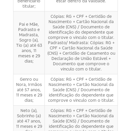
beneficiário
estar dentro da validade.
titular;
Cópias: RG + CPF + Certidão de
Nascimento + Cartão Nacional da
Pai e Mãe,
Saúde (CNS) / Documento de
Padrasto e
identificação do dependente que
Madrasta,
comprove o vinculo com o titular.
Sogro (a),
Padrasto/ Madrasta: Cópias: RG +
Tio (a) até 63
CPF + Cartão Nacional da Saúde
anos, 11
(CNS) + Certidão de Casamento ou
meses e 29
Declaração de União Estável +
dias;
Documento que comprove o
vinculo com o titular.
Genro ou
Cópias: RG + CPF + Certidão de
Nora, Irmãos
Nascimento + Cartão Nacional da
até 57 anos,
Saúde (CNS) / Documento de
11 meses e 29
identificação do dependente que
dias;
comprove o vinculo com o titular.
Neto (a),
Cópias: RG + CPF + Certidão de
Sobrinho (a)
Nascimento + Cartão Nacional da
até 47 anos,
Saúde (CNS) / Documento de
11 meses e 29
identificação do dependente que