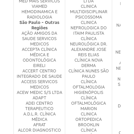
MED MAIS SERVICOS
LTDA
MULTI
VIAMED
CLINICA
P
HEMODINAMICA E
MULTIDISCIPLINAR
N4P4 
RADIOLOGIA
PSICOSSOMA
ME
São Paulo - Outras
CLINICA
NAGI ZA
Regiões
NEFROLOGICA DO
CLÍNI
AÇÃO AMIGOS DA
ITAIM PAULISTA
NE
SAUDE SERVICOS
CLÍNICA
ASSI
MEDICOS
NEUROLÓGICA DR.
NEFR
ACCEPTA CLÍNICA
ALEXANDRE JOSE
NEUROCO
MÉDICA E
REIS ELIAS
MÉD
ODONTOLÓGICA
CLÍNICA NOVA
ADMINI
EIRELI
DERMA
NEUROHO
ACCERT CENTRO
CLÍNICA NUNES SÃO
DE PS
INTEGRADO DE SAUDE
PAULO
NOSSA 
ACCESS SERVICOS
CLÍNICA
SERVIÇ
MEDICOS
OFTALMOLOGIA
NOVA
ACEW MEDIC S/S LTDA
HIGIENÓPOLIS
GERAÇ
ADAPT
CLÍNICA
NO
ADEI CENTRO
OFTALMOLÓGICA
DESENV
TERAPEUTICO
MARION
H
A.D.L.R. CLÍNICA
CLINICA
N.S.J
MÉDICA
ORTOPEDICA
MÉ
AFRAT
BROOKLIN
NÚC
ALCOR DIAGNOSTICO
CLÍNICA
ORIENT