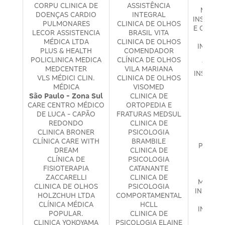
INSPI
CORPU CLINICA DE
ASSISTÊNCIA
MÉDICA
DOENÇAS CARDIO
INTEGRAL
INST. DO
PULMONARES
CLINICA DE OLHOS
E COLUN
LECOR ASSISTENCIA
BRASIL VITA
D
MÉDICA LTDA
CLINICA DE OLHOS
INST. F
PLUS & HEALTH
COMENDADOR
MEMBR
POLICLINICA MEDICA
CLÍNICA DE OLHOS
TERAP
MEDCENTER
VILA MARIANA
INSTITU
VLS MÉDICI CLIN.
CLINICA DE OLHOS
E EQ
MÉDICA
VISOMED
PSIC
São Paulo - Zona Sul
CLINICA DE
INST
CARE CENTRO MÉDICO
ORTOPEDIA E
IMUN
DE LUCA - CAPÃO
FRATURAS MEDSUL
ONC
REDONDO
CLINICA DE
INST
CLINICA BRONER
PSICOLOGIA
OFTA
CLÍNICA CARE WITH
BRAMBILE
PEDRO 
DREAM
CLINICA DE
CLÍNICA DE
PSICOLOGIA
INST
FISIOTERAPIA
CATANANTE
REAB
ZACCARELLI
CLINICA DE
MOVIME
CLINICA DE OLHOS
PSICOLOGIA
INSTITU
HOLZCHUH LTDA
COMPORTAMENTAL
DERM
CLÍNICA MÉDICA
HCLL
INSTIT
POPULAR.
CLINICA DE
SA
CLINICA YOKOYAMA
PSICOLOGIA ELAINE