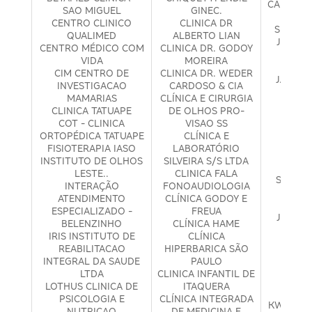
CANCERO
SAO MIGUEL
GINEC.
J C C
CENTRO CLINICO
CLINICA DR
SERVIÇ
QUALIMED
ALBERTO LIAN
JEDER 
CENTRO MÉDICO COM
CLINICA DR. GODOY
BUE
VIDA
MOREIRA
JEME
CIM CENTRO DE
CLINICA DR. WEDER
J. HAD
INVESTIGACAO
CARDOSO & CIA
M
MAMARIAS
CLÍNICA E CIRURGIA
JMG 
CLINICA TATUAPE
DE OLHOS PRO-
ME
COT - CLINICA
VISAO SS
JORGE
ORTOPÉDICA TATUAPE
CLÍNICA E
NUDEL
FISIOTERAPIA IASO
LABORATÓRIO
URO
INSTITUTO DE OLHOS
SILVEIRA S/S LTDA
JOS
LESTE..
CLINICA FALA
STOCKL
INTERAÇÃO
FONOAUDIOLOGIA
PED
ATENDIMENTO
CLÍNICA GODOY E
ADOL
ESPECIALIZADO -
FREUA
J R P -
BELENZINHO
CLÍNICA HAME
NEURO
IRIS INSTITUTO DE
CLÍNICA
KFN 
REABILITACAO
HIPERBARICA SÃO
ME
INTEGRAL DA SAUDE
PAULO
KHASK
LTDA
CLINICA INFANTIL DE
C
LOTHUS CLINICA DE
ITAQUERA
GINE
PSICOLOGIA E
CLÍNICA INTEGRADA
KWA FON
NUTRICAO
DE MEDICINA E