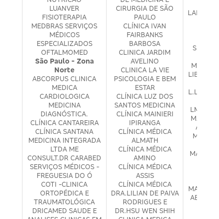
E PS
LUANVER
CIRURGIA DE SÃO
LABOR H
FISIOTERAPIA
PAULO
E DIA
MEDBRAS SERVIÇOS
CLÍNICA IVAN
LEIT
MÉDICOS
FAIRBANKS
PRES
ESPECIALIZADOS
BARBOSA
SERVIÇ
OFTALMOMED
CLINICA JARDIM
LEMO
São Paulo - Zona
AVELINO
MÉDICO
Norte
CLINICA LA VIE
LIBACOR 
ABCORPUS CLINICA
PSICOLOGIA E BEM
M
MEDICA
ESTAR
L.L BENA
CARDIOLOGICA
CLÍNICA LUZ DOS
MÉ
MEDICINA
SANTOS MEDICINA
LMIRAND
DIAGNÓSTICA.
CLÍNICA MAINIERI
MARCOS 
CLÍNICA CANTAREIRA
IPIRANGA
ASSIST
CLÍNICA SANTANA
CLÍNICA MÉDICA
MARIA 
MEDICINA INTEGRADA
ALMATH
PED
LTDA ME
CLÍNICA MÉDICA
MARLEN
CONSULT.DR CARABED
AMINO
KAN
SERVIÇOS MÉDICOS -
CLÍNICA MÉDICA
MATT
FREGUESIA DO Ó
ASSIS
LI
COTI -CLINICA
CLÍNICA MÉDICA
MAURICI
ORTOPÉDICA E
DRA.LILIAN DE PAIVA
ABREU C
TRAUMATOLÓGICA
RODRIGUES E
M.C.R
DRICAMED SAUDE E
DR.HSU WEN SHIH
MÉ