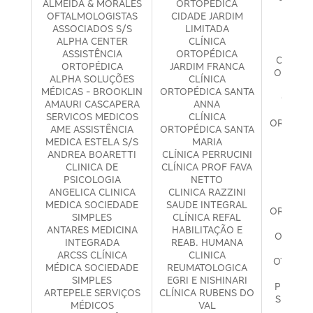
ALMEIDA & MORALES
ORTOPÉDICA
S
OFTALMOLOGISTAS
CIDADE JARDIM
OFTA
ASSOCIADOS S/S
LIMITADA
ME
ALPHA CENTER
CLÍNICA
OFTA
ASSISTÊNCIA
ORTOPÉDICA
CLÍNIC
ORTOPÉDICA
JARDIM FRANCA
OM CLÍN
ALPHA SOLUÇÕES
CLÍNICA
ONCO
MÉDICAS - BROOKLIN
ORTOPÉDICA SANTA
OPTMA
AMAURI CASCAPERA
ANNA
ASS
SERVICOS MEDICOS
CLÍNICA
ORTESP 
AME ASSISTÊNCIA
ORTOPÉDICA SANTA
ESPEC
MEDICA ESTELA S/S
MARIA
ORTH
ANDREA BOARETTI
CLÍNICA PERRUCINI
CLÍ
CLINICA DE
CLÍNICA PROF FAVA
FISI
PSICOLOGIA
NETTO
OR
ANGELICA CLINICA
CLINICA RAZZINI
OR
MEDICA SOCIEDADE
SAUDE INTEGRAL
ORTOPEDI
SIMPLES
CLÍNICA REFAL
M
ANTARES MEDICINA
HABILITAÇÃO E
ORTOMI
INTEGRADA
REAB. HUMANA
MÉ
ARCSS CLÍNICA
CLINICA
OTHUS A
MÉDICA SOCIEDADE
REUMATOLOGICA
M
SIMPLES
EGRI E NISHINARI
PEROLA
ARTEPELE SERVIÇOS
CLÍNICA RUBENS DO
SERVIC
MÉDICOS
VAL
PHD 