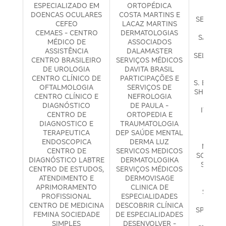
FELBE
ESPECIALIZADO EM
ORTOPÉDICA
SANTA
DOENCAS OCULARES
COSTA MARTINS E
SERVIÇO
CEFEO
LACAZ MARTINS
HOSP
CEMAES - CENTRO
DERMATOLOGIAS
SÃO PRE
MÉDICO DE
ASSOCIADOS
ASSISTÊNCIA
DALAMASTER
SELETTO 
CENTRO BRASILEIRO
SERVIÇOS MÉDICOS
DE SA
DE UROLOGIA
DAVITA BRASIL
E
CENTRO CLÍNICO DE
PARTICIPAÇÕES E
S. E T. C
OFTALMOLOGIA
SERVIÇOS DE
SHIROMA
CENTRO CLÍNICO E
NEFROLOGIA
SILV
DIAGNÓSTICO
DE PAULA -
IWAMUR
CENTRO DE
ORTOPEDIA E
M
DIAGNOSTICO E
TRAUMATOLOGIA
SKI
TERAPEUTICA
DEP SAÚDE MENTAL
DERM
ENDOSCOPICA
DERMA LUZ
MÉDICA
CENTRO DE
SERVICOS MEDICOS
SOL FER
DIAGNÓSTICO LABTRE
DERMATOLOGIKA
SO MAI
CENTRO DE ESTUDOS,
SERVIÇOS MÉDICOS
CLIN
ATENDIMENTO E
DERMOVISAGE
DIS
APRIMORAMENTO
CLINICA DE
SOUZA
PROFISSIONAL
ESPECIALIDADES
OFTA
CENTRO DE MEDICINA
DESCOBRIR CLÍNICA
SPLENDO
FEMINA SOCIEDADE
DE ESPECIALIDADES
MÉ
SIMPLES
DESENVOLVER -