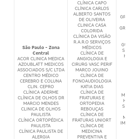
CLÍNICA CAPO
CLÍNICA CARLOS
ALBERTO SANTOS
GRAVI SA
DE OLIVEIRA
DE F
CLINICA CASA
GRECO C
COLORIDA
MÉ
CLÍNICA DA VISÃO
CARDI
R.A.R.O SERVIÇOS
GUEDES
São Paulo - Zona
MÉDICOS
SERVIC
Central
CLÍNICA DE
HELIO 
ACOR CLINICA MEDICA
ANGIOLOGIA E
CONS
AZOUBLATT MEDICOS
CIRURG VASC PERIF
M
ASSOCIADOS S/C LTDA
MARCO JOUINO
HE
CENTRO MÉDICO
CLÍNICA DE
HID
CEREBRO E COLUNA
FONOAUDIOLOGIA
ISH
CLIN. CEPRO
KATIA DIAS
CONS
CLÍNICA ADERME
CLÍNICA DE
MÉDICO
CLÍNICA DE OLHOS DR
FRATURAS E
HOSPC
MARCIO MENDES
ORTOPEDIA
SERVIÇ
CLINICA DE OLHOS
REBOUÇAS
H. S.
PAULISTA
CLÍNICA DE
MEDICO
CLÍNICA ORTOPÉDICA
FRATURAS UNIORT
IMUNO -
PAULISTA
CLÍNICA DE
MÉD
CLÍNICA PAULISTA DE
MEDICINA
INFE
ALERGIA
PREVENTIVA E