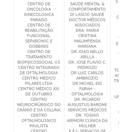
STEINMA
CENTRO DE
SAÚDE MENTAL &
CIR
ONCOLOGIA
COMPORTAMENTO
TADAS
GINECOLOGICA
DI LASCIO SAUDE
OFTALM
PARAISO
DOCTOR MÉDICOS
TANESI
CENTRO DE
ASSOCIADOS
MÉ
REABILITAÇÃO
DRA. MARIA
TE
FUNCIONAL
CRISTINA
TRANS
SEPAROWIC E
MALIMPENSA
ESPECT
DOBBINIS
MARIANA
THAYN
CENTRO DE
DR JOAO NELLO
TIERNO
TRATAMENTO
ARILLA
ME
BIOPSICOSSOCIAL V.S
DR. JOSE FLAVIO C.
DIAG
CENTRO INTEGRADO
PEDROZO
TORRES 
DE OFTALMOLOGIA
DR LUIZ CARLOS
ASSISTÊ
CENTRO MEDICO
AMBROZIO
TRAF CLI
PILARES LTDA
DR MICHEL EID
UNEN 
CENTRO MÉDICO XIII
FARAH -
MÉ
DE OUTUBRO
OFTALMOLOGIA
UNIDADE
CENTRO
DR. RICARDO
OFTAL
NEUROCIRÚRGICO DO
AUGUSTUS BARONE
S
CRÂNIO E DA COLUNA
SERVICOS MEDICOS
UNIDA
CENTRO
DR. TOSHIO
PA
OFTALMOLOGICO
ARIMORI CLÍNICA DA
UNIDA
PAULISTA
MULHER
PIN
CENTRO
E.F.I- SERVIÇOS DE