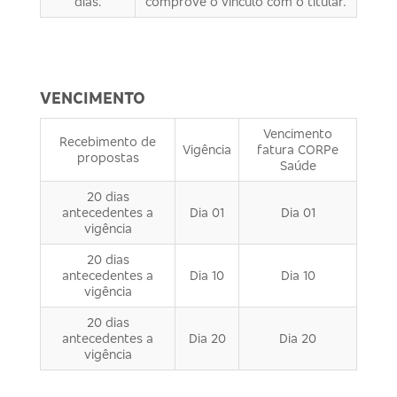
dias.
comprove o vinculo com o titular.
VENCIMENTO
Vencimento
Recebimento de
Vigência
fatura CORPe
propostas
Saúde
20 dias
antecedentes a
Dia 01
Dia 01
vigência
20 dias
antecedentes a
Dia 10
Dia 10
vigência
20 dias
antecedentes a
Dia 20
Dia 20
vigência