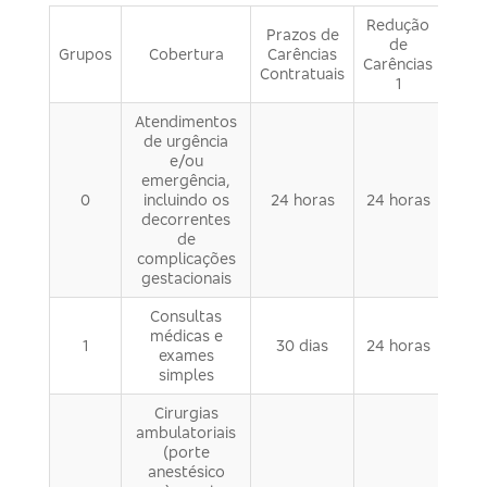
Redução
Prazos de
de
Grupos
Cobertura
Carências
Carências
Contratuais
1
Atendimentos
de urgência
e/ou
emergência,
0
incluindo os
24 horas
24 horas
decorrentes
de
complicações
gestacionais
Consultas
médicas e
1
30 dias
24 horas
exames
simples
Cirurgias
ambulatoriais
(porte
anestésico