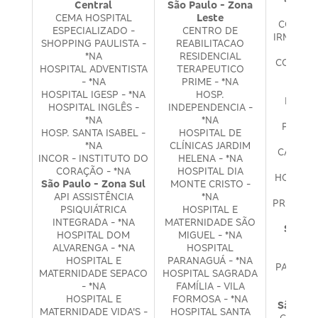
Central
São Paulo - Zona
N
CEMA HOSPITAL
Leste
CONGRE
ESPECIALIZADO -
CENTRO DE
IRMÃS HO
SHOPPING PAULISTA -
REABILITACAO
DO 
*NA
RESIDENCIAL
CORAÇÃO
HOSPITAL ADVENTISTA
TERAPEUTICO
- *NA
PRIME - *NA
HOSPI
HOSPITAL IGESP - *NA
HOSP.
BRASIL
HOSPITAL INGLÊS -
INDEPENDENCIA -
HO
*NA
*NA
PRESID
HOSP. SANTA ISABEL -
HOSPITAL DE
HOSP
*NA
CLÍNICAS JARDIM
CAMILO 
INCOR - INSTITUTO DO
HELENA - *NA
CORAÇÃO - *NA
HOSPITAL DIA
HOSPITA
São Paulo - Zona Sul
MONTE CRISTO -
API ASSISTÊNCIA
*NA
PREVINA 
PSIQUIÁTRICA
HOSPITAL E
INTEGRADA - *NA
MATERNIDADE SÃO
São Pa
HOSPITAL DOM
MIGUEL - *NA
O
ALVARENGA - *NA
HOSPITAL
HOSPI
HOSPITAL E
PARANAGUÁ - *NA
PATRICK
MATERNIDADE SEPACO
HOSPITAL SAGRADA
- *NA
FAMÍLIA - VILA
HCLO
HOSPITAL E
FORMOSA - *NA
São Pau
MATERNIDADE VIDA'S -
HOSPITAL SANTA
CRUZ A