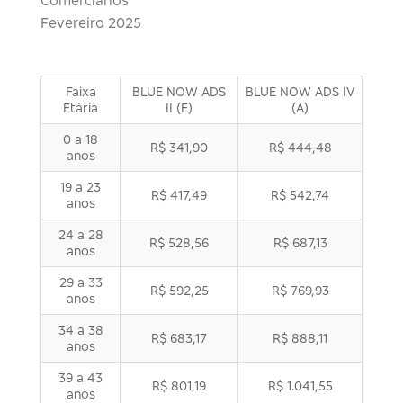
Comerciários
Fevereiro 2025
Faixa
BLUE NOW ADS
BLUE NOW ADS IV
Etária
II (E)
(A)
0 a 18
R$ 341,90
R$ 444,48
anos
19 a 23
R$ 417,49
R$ 542,74
anos
24 a 28
R$ 528,56
R$ 687,13
anos
29 a 33
R$ 592,25
R$ 769,93
anos
34 a 38
R$ 683,17
R$ 888,11
anos
39 a 43
R$ 801,19
R$ 1.041,55
anos