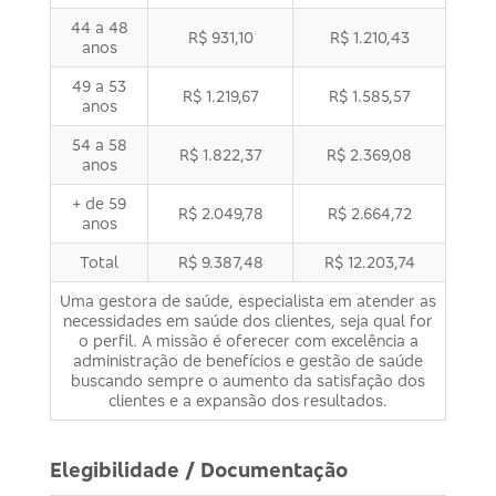
44 a 48
R$ 931,10
R$ 1.210,43
anos
49 a 53
R$ 1.219,67
R$ 1.585,57
anos
54 a 58
R$ 1.822,37
R$ 2.369,08
anos
+ de 59
R$ 2.049,78
R$ 2.664,72
anos
Total
R$ 9.387,48
R$ 12.203,74
Uma gestora de saúde, especialista em atender as
necessidades em saúde dos clientes, seja qual for
o perfil. A missão é oferecer com excelência a
administração de benefícios e gestão de saúde
buscando sempre o aumento da satisfação dos
clientes e a expansão dos resultados.
Elegibilidade / Documentação