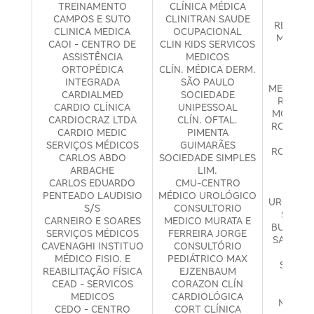
TREINAMENTO
CLÍNICA MÉDICA
FISI
CAMPOS E SUTO
CLINITRAN SAUDE
REABILI
CLINICA MEDICA
OCUPACIONAL
MÉDICO 
CAOI - CENTRO DE
CLIN KIDS SERVICOS
OBES
ASSISTÊNCIA
MEDICOS
REA
ORTOPÉDICA
CLÍN. MÉDICA DERM.
REN
INTEGRADA
SÃO PAULO
MEDICOS
CARDIALMED
SOCIEDADE
ROBER
CARDIO CLÍNICA
UNIPESSOAL
MOREIRA
CARDIOCRAZ LTDA
CLÍN. OFTAL.
ROSANA 
CARDIO MEDIC
PIMENTA
MUSTA
SERVIÇOS MÉDICOS
GUIMARÃES
ROSANA 
CARLOS ABDO
SOCIEDADE SIMPLES
MUSTA
ARBACHE
LIM.
RU
CARLOS EDUARDO
CMU-CENTRO
LOR
PENTEADO LAUDISIO
MÉDICO UROLÓGICO
UROLOGI
S/S
CONSULTORIO
SALLUS
CARNEIRO E SOARES
MEDICO MURATA E
BUCO MA
SERVIÇOS MÉDICOS
FERREIRA JORGE
SALUTAR
CAVENAGHI INSTITUO
CONSULTÓRIO
MÉ
MÉDICO FISIO. E
PEDIÁTRICO MAX
SALUTI
REABILITAÇÃO FÍSICA
EJZENBAUM
ASS
CEAD - SERVICOS
CORAZON CLÍN
SAN
MEDICOS
CARDIOLÓGICA
NAKAGA
CEDO - CENTRO
CORT CLÍNICA