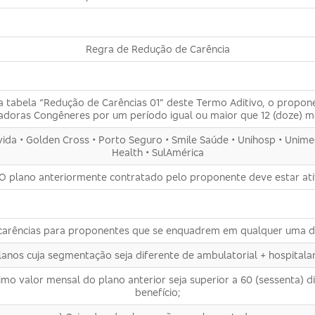
Regra de Redução de Carência
na tabela “Redução de Carências 01” deste Termo Aditivo, o propon
adoras Congêneres por um período igual ou maior que 12 (doze) me
apvida • Golden Cross • Porto Seguro • Smile Saúde • Unihosp • Uni
Health • SulAmérica
 O plano anteriormente contratado pelo proponente deve estar ati
 carências para proponentes que se enquadrem em qualquer uma da
lanos cuja segmentação seja diferente de ambulatorial + hospitalar
mo valor mensal do plano anterior seja superior a 60 (sessenta) dia
benefício;