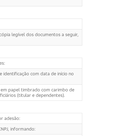
cópia legível dos documentos a seguir,
es:
 identificação com data de início no
e, em papel timbrado com carimbo de
ciários (titular e dependentes).
or adesão:
CNPJ, informando: