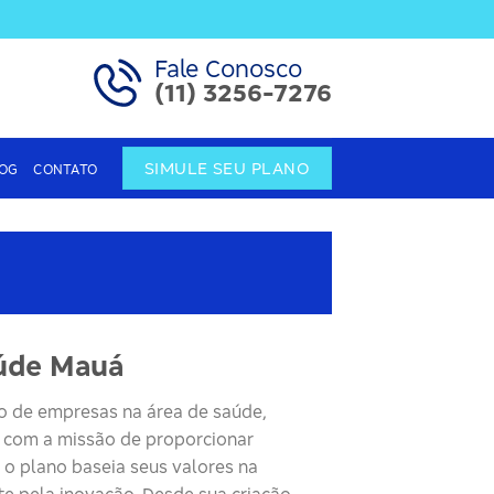
Fale Conosco
(11) 3256-7276
SIMULE SEU PLANO
OG
CONTATO
úde Mauá
o de empresas na área de saúde,
o com a missão de proporcionar
, o plano baseia seus valores na
te pela inovação. Desde sua criação,