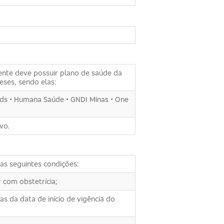
ente deve possuir plano de saúde da
ses, sendo elas:
meds • Humana Saúde • GNDI Minas • One
vo.
s seguintes condições:
 com obstetrícia;
s da data de início de vigência do