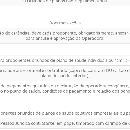
c) Oriundos de planos não regulamentados.
Documentações
ão de carências, deve cada proponente, obrigatoriamente, anexar 
para análise e aprovação da Operadora:
ra proponentes oriundos de plano de saúde individuais ou familiar
e saúde anteriormente contratado (cópia do contrato OU cartão de
plano de saúde anterior);
bos de pagamentos quitados ou declaração da operadora congêner
io no plano de saúde, condições de pagamento e relação dos benefi
onentes oriundos de planos de saúde coletivos empresariais ou p
 Pessoa Jurídica contratante, em papel timbrado com carimbo de 