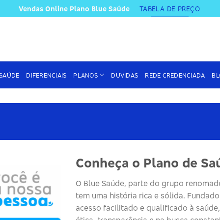
Vendas Online Plano Blue Saúde
TABELA DE PREÇO
 SAÚDE
DIFERENCIAIS
PLANOS
DUVIDAS
REDE CREDENCIADA
BL
Conheça o Plano de Sa
O
Blue
Saúde
, parte do grupo renomad
tem uma história rica e sólida. Fundad
acesso facilitado e qualificado à saúde
ética, transparência e na busca constan