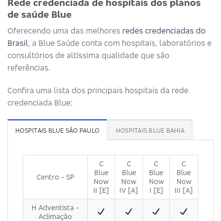
Rede credenciada de hospitais dos planos
de saúde Blue
Oferecendo uma das melhores
redes credenciadas do
Brasil
, a Blue Saúde conta com hospitais, laboratórios e
consultórios de altíssima qualidade que são
referências.
Confira uma lista dos principais hospitais da rede
credenciada Blue:
HOSPITAIS BLUE SÃO PAULO
HOSPITAIS BLUE BAHIA
C
C
C
C
Blue
Blue
Blue
Blue
Centro - SP
Now
Now
Now
Now
II [E]
IV [A]
I [E]
III [A]
H Adventista -
Aclimação