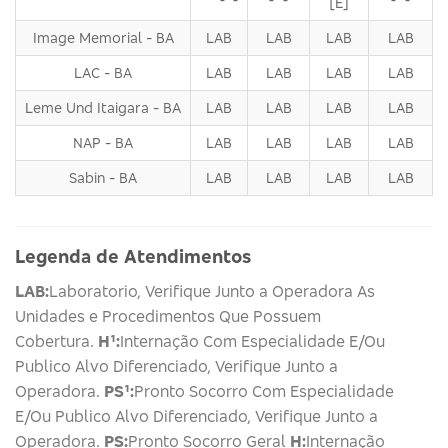
[E]
Image Memorial - BA
LAB
LAB
LAB
LAB
LAC - BA
LAB
LAB
LAB
LAB
Leme Und Itaigara - BA
LAB
LAB
LAB
LAB
NAP - BA
LAB
LAB
LAB
LAB
Sabin - BA
LAB
LAB
LAB
LAB
Legenda de Atendimentos
LAB:
Laboratorio, Verifique Junto a Operadora As
Unidades e Procedimentos Que Possuem
Cobertura.
H¹:
Internação Com Especialidade E/Ou
Publico Alvo Diferenciado, Verifique Junto a
Operadora.
PS¹:
Pronto Socorro Com Especialidade
E/Ou Publico Alvo Diferenciado, Verifique Junto a
Operadora.
PS:
Pronto Socorro Geral
H:
Internação