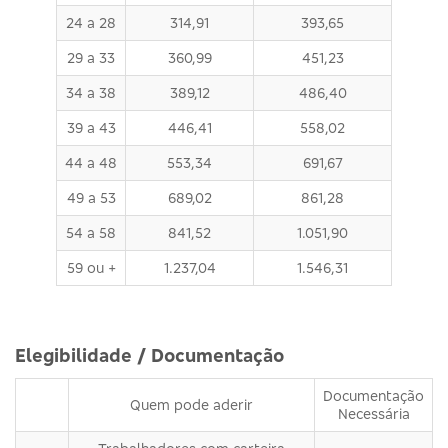
24 a 28
314,91
393,65
29 a 33
360,99
451,23
34 a 38
389,12
486,40
39 a 43
446,41
558,02
44 a 48
553,34
691,67
49 a 53
689,02
861,28
54 a 58
841,52
1.051,90
59 ou +
1.237,04
1.546,31
Elegibilidade / Documentação
Documentação
Quem pode aderir
Necessária