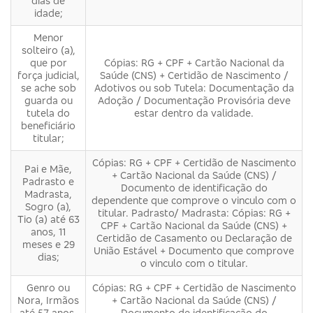
dias de
idade;
Menor
solteiro (a),
que por
Cópias: RG + CPF + Cartão Nacional da
força judicial,
Saúde (CNS) + Certidão de Nascimento /
se ache sob
Adotivos ou sob Tutela: Documentação da
guarda ou
Adoção / Documentação Provisória deve
tutela do
estar dentro da validade.
beneficiário
titular;
Cópias: RG + CPF + Certidão de Nascimento
Pai e Mãe,
+ Cartão Nacional da Saúde (CNS) /
Padrasto e
Documento de identificação do
Madrasta,
dependente que comprove o vinculo com o
Sogro (a),
titular. Padrasto/ Madrasta: Cópias: RG +
Tio (a) até 63
CPF + Cartão Nacional da Saúde (CNS) +
anos, 11
Certidão de Casamento ou Declaração de
meses e 29
União Estável + Documento que comprove
dias;
o vinculo com o titular.
Genro ou
Cópias: RG + CPF + Certidão de Nascimento
Nora, Irmãos
+ Cartão Nacional da Saúde (CNS) /
até 57 anos,
Documento de identificação do