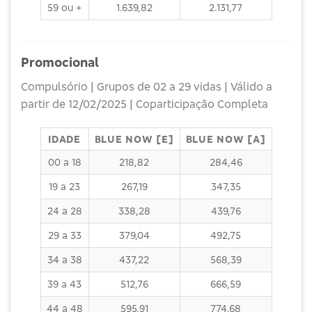
59 ou +
1.639,82
2.131,77
Promocional
Compulsório | Grupos de 02 a 29 vidas | Válido a
partir de 12/02/2025 | Coparticipação Completa
IDADE
BLUE NOW [E]
BLUE NOW [A]
00 a 18
218,82
284,46
19 a 23
267,19
347,35
24 a 28
338,28
439,76
29 a 33
379,04
492,75
34 a 38
437,22
568,39
39 a 43
512,76
666,59
44 a 48
595,91
774,68