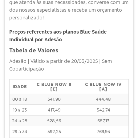
que atenda às suas necessidades, converse com um
dos nossos especialistas e receba um orçamento
personalizado!
Preços referentes aos planos Blue Saúde
Individual por Adesão
Tabela de Valores
Adesão | Válido a partir de 20/03/2025 | Sem
Coparticipação
C BLUE NOW II
C BLUE NOW IV
IDADE
[E]
[A]
00 a 18
341,90
444,48
19 a 23
417,49
542,74
24 a 28
528,56
687,13
29 a 33
592,25
769,93