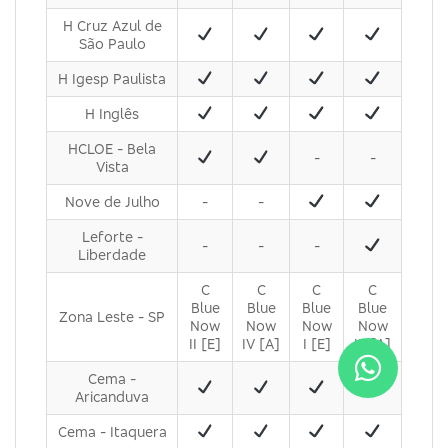
H Cruz Azul de
São Paulo
H Igesp Paulista
H Inglês
HCLOE - Bela
-
-
Vista
Nove de Julho
-
-
Leforte -
-
-
-
Liberdade
C
C
C
C
Blue
Blue
Blue
Blue
Zona Leste - SP
Now
Now
Now
Now
II [E]
IV [A]
I [E]
III [A]
Cema -
Aricanduva
Cema - Itaquera