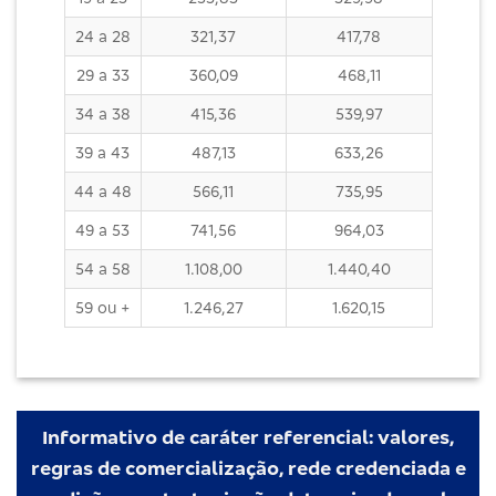
24 a 28
321,37
417,78
29 a 33
360,09
468,11
34 a 38
415,36
539,97
39 a 43
487,13
633,26
44 a 48
566,11
735,95
49 a 53
741,56
964,03
54 a 58
1.108,00
1.440,40
59 ou +
1.246,27
1.620,15
Informativo de caráter referencial: valores,
regras de comercialização, rede credenciada e