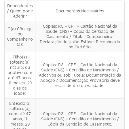
Dependentes
/ Quem pode
Documentos Necessários
Aderir?
Cópias: RG + CPF + Cartão Nacional da
O(a) Cônjuge
Saúde (CNS) + Cópia da Certidão de
ou
Casamento / Titular Companheiro:
Companheiro
Declaração de União Estável Reconhecida
(a);
no Cartório.
Filho(a)
solteiro(a),
Cópias: RG + CPF + Cartão Nacional da
natural ou
Saúde (CNS) + Certidão de Nascimento /
adotivo com
Adotivos ou sob Tutela: Documentação da
até 47 anos,
Adoção / Documentação Provisória deve
11 meses, 29
estar dentro da validade.
dias de
idade;
Enteado(a)
solteiro(a),
com até 47
Cópias: RG + CPF + Cartão Nacional da
anos, 11
Saúde (CNS) + Certidão de Nascimento /
meses, 29
Cópia da Certidão de Casamento.