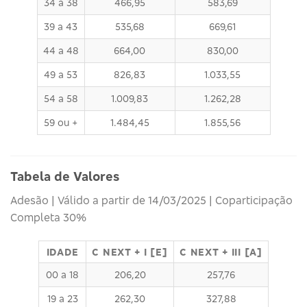
34 a 38
466,95
583,69
39 a 43
535,68
669,61
44 a 48
664,00
830,00
49 a 53
826,83
1.033,55
54 a 58
1.009,83
1.262,28
59 ou +
1.484,45
1.855,56
Tabela de Valores
Adesão | Válido a partir de 14/03/2025 | Coparticipação
Completa 30%
IDADE
C NEXT + I [E]
C NEXT + III [A]
00 a 18
206,20
257,76
19 a 23
262,30
327,88