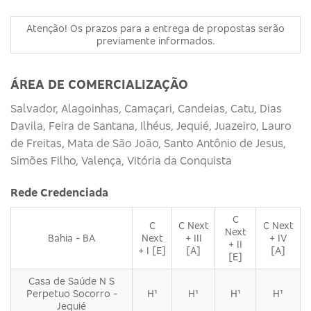
Atenção! Os prazos para a entrega de propostas serão
previamente informados.
ÁREA DE COMERCIALIZAÇÃO
Salvador, Alagoinhas, Camaçari, Candeias, Catu, Dias
Davila, Feira de Santana, Ilhéus, Jequié, Juazeiro, Lauro
de Freitas, Mata de São João, Santo Antônio de Jesus,
Simões Filho, Valença, Vitória da Conquista
Rede Credenciada
C
C
C Next
C Next
Next
Bahia - BA
Next
+ III
+ IV
+ II
+ I [E]
[A]
[A]
[E]
Casa de Saúde N S
Perpetuo Socorro -
H¹
H¹
H¹
H¹
Jequié