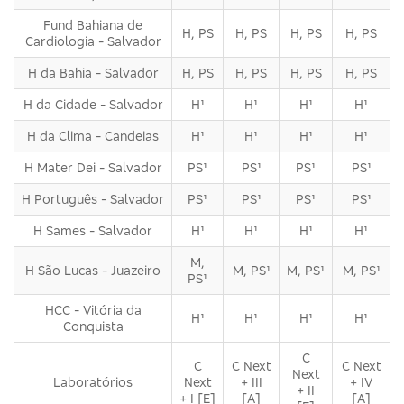
Fund Bahiana de
H, PS
H, PS
H, PS
H, PS
Cardiologia - Salvador
H da Bahia - Salvador
H, PS
H, PS
H, PS
H, PS
H da Cidade - Salvador
H¹
H¹
H¹
H¹
H da Clima - Candeias
H¹
H¹
H¹
H¹
H Mater Dei - Salvador
PS¹
PS¹
PS¹
PS¹
H Português - Salvador
PS¹
PS¹
PS¹
PS¹
H Sames - Salvador
H¹
H¹
H¹
H¹
M,
H São Lucas - Juazeiro
M, PS¹
M, PS¹
M, PS¹
PS¹
HCC - Vitória da
H¹
H¹
H¹
H¹
Conquista
C
C
C Next
C Next
Next
Laboratórios
Next
+ III
+ IV
+ II
+ I [E]
[A]
[A]