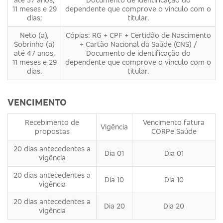
11 meses e 29
dependente que comprove o vinculo com o
dias;
titular.
Neto (a),
Cópias: RG + CPF + Certidão de Nascimento
Sobrinho (a)
+ Cartão Nacional da Saúde (CNS) /
até 47 anos,
Documento de identificação do
11 meses e 29
dependente que comprove o vinculo com o
dias.
titular.
VENCIMENTO
Recebimento de
Vencimento fatura
Vigência
propostas
CORPe Saúde
20 dias antecedentes a
Dia 01
Dia 01
vigência
20 dias antecedentes a
Dia 10
Dia 10
vigência
20 dias antecedentes a
Dia 20
Dia 20
vigência