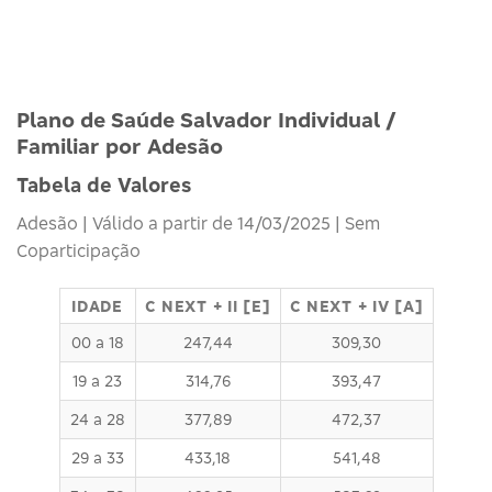
Plano de Saúde Salvador Individual /
Familiar por Adesão
Tabela de Valores
Adesão | Válido a partir de 14/03/2025 | Sem
Coparticipação
IDADE
C NEXT + II [E]
C NEXT + IV [A]
00 a 18
247,44
309,30
19 a 23
314,76
393,47
24 a 28
377,89
472,37
29 a 33
433,18
541,48