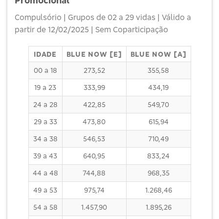
Promocional
Compulsório | Grupos de 02 a 29 vidas | Válido a
partir de 12/02/2025 | Sem Coparticipação
IDADE
BLUE NOW [E]
BLUE NOW [A]
00 a 18
273,52
355,58
19 a 23
333,99
434,19
24 a 28
422,85
549,70
29 a 33
473,80
615,94
34 a 38
546,53
710,49
39 a 43
640,95
833,24
44 a 48
744,88
968,35
49 a 53
975,74
1.268,46
54 a 58
1.457,90
1.895,26