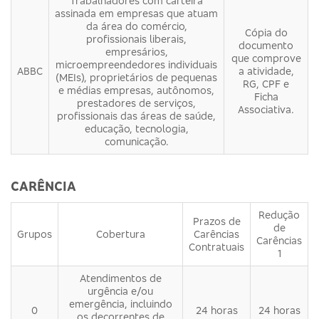
Trabalhadores com carteira
assinada em empresas que atuam
da área do comércio,
Cópia do
profissionais liberais,
documento
empresários,
que comprove
microempreendedores individuais
ABBC
a atividade,
(MEIs), proprietários de pequenas
RG, CPF e
e médias empresas, autônomos,
Ficha
prestadores de serviços,
Associativa.
profissionais das áreas de saúde,
educação, tecnologia,
comunicação.
CARÊNCIA
Redução
Prazos de
de
Grupos
Cobertura
Carências
Carências
Contratuais
1
Atendimentos de
urgência e/ou
emergência, incluindo
0
24 horas
24 horas
os decorrentes de