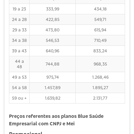
19 a 23
333,99
434,18
24 a 28
422,85
549,71
29 a 33
473,80
615,94
34 a 38
546,53
710,49
39 a 43
640,96
833,24
44 a
744,88
968,35
48
49 a 53
975,74
1.268,46
54 a 58
1.457,89
1.895,27
59 ou +
1.639,82
2.131,77
Preços referentes aos planos Blue Saúde
Empresarial com CNPJ e Mei