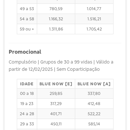
49 a 53
780,59
1.014,77
54 a 58
1.166,32
1.516,21
59 ou +
1.311,86
1.705,42
Promocional
Compulsório | Grupos de 30 a 99 vidas | Válido a
partir de 12/02/2025 | Sem Coparticipação
IDADE
BLUE NOW [E]
BLUE NOW [A]
00 a 18
259,85
337,80
19 a 23
317,29
412,48
24 a 28
401,71
522,22
29 a 33
450,11
585,14