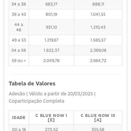
34 a 38
683,17
888,11
39 a 43
801,19
1.041,55
44 a
931,10
1.210,43
48
49 a 53
1.219,67
1.585,57
54 a 58
1.822,37
2.369,08
59 ou +
2.049,78
2.664,72
Tabela de Valores
Adesão | Válido a partir de 20/03/2025 |
Coparticipação Completa
C BLUE NOW I
C BLUE NOW III
IDADE
[E]
[A]
00 a 18
273,52
355,58