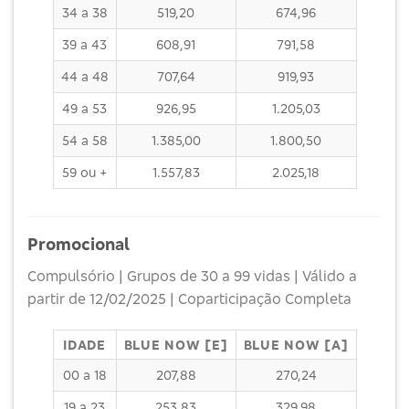
34 a 38
519,20
674,96
39 a 43
608,91
791,58
44 a 48
707,64
919,93
49 a 53
926,95
1.205,03
54 a 58
1.385,00
1.800,50
59 ou +
1.557,83
2.025,18
Promocional
Compulsório | Grupos de 30 a 99 vidas | Válido a
partir de 12/02/2025 | Coparticipação Completa
IDADE
BLUE NOW [E]
BLUE NOW [A]
00 a 18
207,88
270,24
19 a 23
253,83
329,98