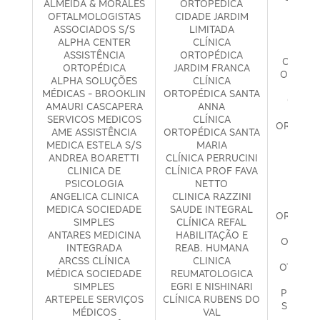
ALMEIDA & MORALES
ORTOPÉDICA
S
OFTALMOLOGISTAS
CIDADE JARDIM
OFTA
ASSOCIADOS S/S
LIMITADA
ME
ALPHA CENTER
CLÍNICA
OFTA
ASSISTÊNCIA
ORTOPÉDICA
CLÍNIC
ORTOPÉDICA
JARDIM FRANCA
OM CLÍN
ALPHA SOLUÇÕES
CLÍNICA
ONCO
MÉDICAS - BROOKLIN
ORTOPÉDICA SANTA
OPTMA
AMAURI CASCAPERA
ANNA
ASS
SERVICOS MEDICOS
CLÍNICA
ORTESP 
AME ASSISTÊNCIA
ORTOPÉDICA SANTA
ESPEC
MEDICA ESTELA S/S
MARIA
ORTH
ANDREA BOARETTI
CLÍNICA PERRUCINI
CLÍ
CLINICA DE
CLÍNICA PROF FAVA
FISI
PSICOLOGIA
NETTO
OR
ANGELICA CLINICA
CLINICA RAZZINI
OR
MEDICA SOCIEDADE
SAUDE INTEGRAL
ORTOPEDI
SIMPLES
CLÍNICA REFAL
M
ANTARES MEDICINA
HABILITAÇÃO E
ORTOMI
INTEGRADA
REAB. HUMANA
MÉ
ARCSS CLÍNICA
CLINICA
OTHUS A
MÉDICA SOCIEDADE
REUMATOLOGICA
M
SIMPLES
EGRI E NISHINARI
PEROLA
ARTEPELE SERVIÇOS
CLÍNICA RUBENS DO
SERVIC
MÉDICOS
VAL
PHD 