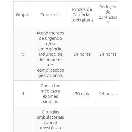
Redução
Prazos de
de
Grupos
Cobertura
Carências
Carências
Contratuais
1
Atendimentos
de urgência
e/ou
emergência,
0
incluindo os
24 horas
24 horas
decorrentes
de
complicações
gestacionais
Consultas
médicas e
1
30 dias
24 horas
exames
simples
Cirurgias
ambulatoriais
(porte
anestésico