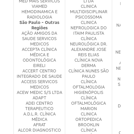
MED MAIS SERVICOS
LTDA
MULTI
VIAMED
CLINICA
P
HEMODINAMICA E
MULTIDISCIPLINAR
N4P4 
RADIOLOGIA
PSICOSSOMA
ME
São Paulo - Outras
CLINICA
NAGI ZA
Regiões
NEFROLOGICA DO
CLÍNI
AÇÃO AMIGOS DA
ITAIM PAULISTA
NE
SAUDE SERVICOS
CLÍNICA
ASSI
MEDICOS
NEUROLÓGICA DR.
NEFR
ACCEPTA CLÍNICA
ALEXANDRE JOSE
NEUROCO
MÉDICA E
REIS ELIAS
MÉD
ODONTOLÓGICA
CLÍNICA NOVA
ADMINI
EIRELI
DERMA
NEUROHO
ACCERT CENTRO
CLÍNICA NUNES SÃO
DE PS
INTEGRADO DE SAUDE
PAULO
NOSSA 
ACCESS SERVICOS
CLÍNICA
SERVIÇ
MEDICOS
OFTALMOLOGIA
NOVA
ACEW MEDIC S/S LTDA
HIGIENÓPOLIS
GERAÇ
ADAPT
CLÍNICA
NO
ADEI CENTRO
OFTALMOLÓGICA
DESENV
TERAPEUTICO
MARION
H
A.D.L.R. CLÍNICA
CLINICA
N.S.J
MÉDICA
ORTOPEDICA
MÉ
AFRAT
BROOKLIN
NÚC
ALCOR DIAGNOSTICO
CLÍNICA
ORIENT