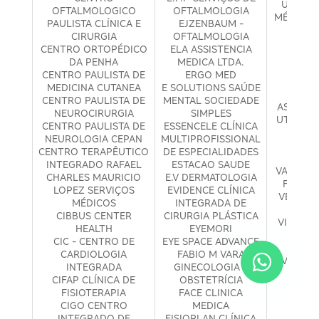
UNIMEG
OFTALMOLOGICO
OFTALMOLOGIA
MÉDICA D
PAULISTA CLÍNICA E
EJZENBAUM -
URCI 
CIRURGIA
OFTALMOLOGIA
CIR
CENTRO ORTOPÉDICO
ELA ASSISTENCIA
UROL
DA PENHA
MEDICA LTDA.
ME
CENTRO PAULISTA DE
ERGO MED
ESPEC
MEDICINA CUTANEA
E SOLUTIONS SAÚDE
URON 
CENTRO PAULISTA DE
MENTAL SOCIEDADE
ASSISTÊ
NEUROCIRURGIA
SIMPLES
UTICLIN
CENTRO PAULISTA DE
ESSENCELE CLÍNICA
MEDI
NEUROLOGIA CEPAN
MULTIPROFISSIONAL
VAID
CENTRO TERAPÊUTICO
DE ESPECIALIDADES
VAI
INTEGRADO RAFAEL
ESTACAO SAUDE
VALQUÍRI
CHARLES MAURICIO
E.V DERMATOLOGIA
FONOA
LOPEZ SERVIÇOS
EVIDENCE CLÍNICA
VENOCLI
MÉDICOS
INTEGRADA DE
VA
CIBBUS CENTER
CIRURGIA PLÁSTICA
VIDA FI
HEALTH
EYEMORI
MEDIC
CIC - CENTRO DE
EYE SPACE ADVANCE
MA
CARDIOLOGIA
FABIO M VARA
VIDA N
INTEGRADA
GINECOLOGIA E
PED
CIFAP CLÍNICA DE
OBSTETRÍCIA
VISO
FISIOTERAPIA
FACE CLINICA
CEN
CIGO CENTRO
MEDICA
OFTA
INTEGRADO DE
FISIOPLAN CLÍNICA