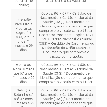
beneficiário
estar dentro da validade.
titular;
Cópias: RG + CPF + Certidão de
Nascimento + Cartão Nacional da
Pai e Mãe,
Saúde (CNS) / Documento de
Padrasto e
identificação do dependente que
Madrasta,
comprove o vinculo com o titular.
Sogro (a),
Padrasto/ Madrasta: Cópias: RG +
Tio (a) até 63
CPF + Cartão Nacional da Saúde
anos, 11
(CNS) + Certidão de Casamento ou
meses e 29
Declaração de União Estável +
dias;
Documento que comprove o
vinculo com o titular.
Genro ou
Cópias: RG + CPF + Certidão de
Nora, Irmãos
Nascimento + Cartão Nacional da
até 57 anos,
Saúde (CNS) / Documento de
11 meses e 29
identificação do dependente que
dias;
comprove o vinculo com o titular.
Neto (a),
Cópias: RG + CPF + Certidão de
Sobrinho (a)
Nascimento + Cartão Nacional da
até 47 anos,
Saúde (CNS) / Documento de
11 meses e 29
identificação do dependente que