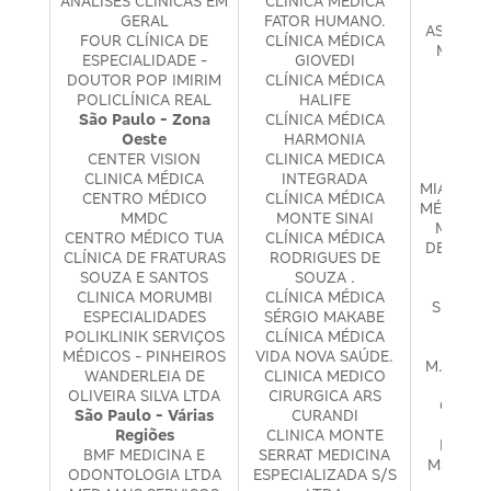
ANALISES CLINICAS EM
CLINICA MEDICA
MEDIC
GERAL
FATOR HUMANO.
ASSESSO
FOUR CLÍNICA DE
CLÍNICA MÉDICA
MEDINA
ESPECIALIDADE -
GIOVEDI
MED
DOUTOR POP IMIRIM
CLÍNICA MÉDICA
HOSP
POLICLÍNICA REAL
HALIFE
MEDIN
São Paulo - Zona
CLÍNICA MÉDICA
INT
Oeste
HARMONIA
M.H.V
CENTER VISION
CLINICA MEDICA
MÉ
CLINICA MÉDICA
INTEGRADA
MIAYANO
CENTRO MÉDICO
CLÍNICA MÉDICA
MÉDICOS
MMDC
MONTE SINAI
MISA -
CENTRO MÉDICO TUA
CLÍNICA MÉDICA
DESENVO
CLÍNICA DE FRATURAS
RODRIGUES DE
REAB.
SOUZA E SANTOS
SOUZA .
MOIS
CLINICA MORUMBI
CLÍNICA MÉDICA
SERVIÇ
ESPECIALIDADES
SÉRGIO MAKABE
MO
POLIKLINIK SERVIÇOS
CLÍNICA MÉDICA
OFTA
MÉDICOS - PINHEIROS
VIDA NOVA SAÚDE.
M. R. C
WANDERLEIA DE
CLINICA MEDICO
EM
OLIVEIRA SILVA LTDA
CIRURGICA ARS
OFTAL
São Paulo - Várias
CURANDI
MR 
Regiões
CLINICA MONTE
MULTID
BMF MEDICINA E
SERRAT MEDICINA
MS LAWA
ODONTOLOGIA LTDA
ESPECIALIZADA S/S
M