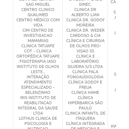
CANCERO
SAO MIGUEL
GINEC.
J C C
CENTRO CLINICO
CLINICA DR
SERVIÇ
QUALIMED
ALBERTO LIAN
JEDER 
CENTRO MÉDICO COM
CLINICA DR. GODOY
BUE
VIDA
MOREIRA
JEME
CIM CENTRO DE
CLINICA DR. WEDER
J. HAD
INVESTIGACAO
CARDOSO & CIA
M
MAMARIAS
CLÍNICA E CIRURGIA
JMG 
CLINICA TATUAPE
DE OLHOS PRO-
ME
COT - CLINICA
VISAO SS
JORGE
ORTOPÉDICA TATUAPE
CLÍNICA E
NUDEL
FISIOTERAPIA IASO
LABORATÓRIO
URO
INSTITUTO DE OLHOS
SILVEIRA S/S LTDA
JOS
LESTE..
CLINICA FALA
STOCKL
INTERAÇÃO
FONOAUDIOLOGIA
PED
ATENDIMENTO
CLÍNICA GODOY E
ADOL
ESPECIALIZADO -
FREUA
J R P -
BELENZINHO
CLÍNICA HAME
NEURO
IRIS INSTITUTO DE
CLÍNICA
KFN 
REABILITACAO
HIPERBARICA SÃO
ME
INTEGRAL DA SAUDE
PAULO
KHASK
LTDA
CLINICA INFANTIL DE
C
LOTHUS CLINICA DE
ITAQUERA
GINE
PSICOLOGIA E
CLÍNICA INTEGRADA
KWA FON
NUTRICAO
DE MEDICINA E