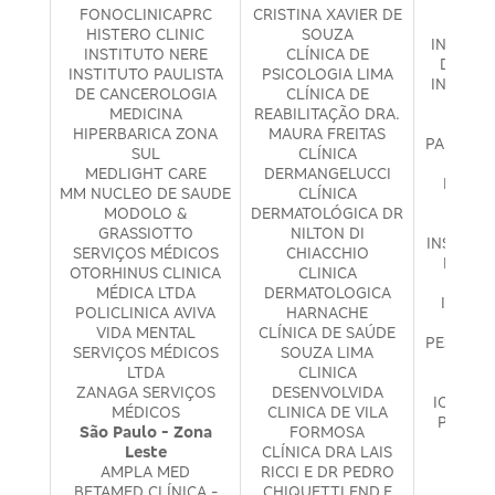
INS
FONOCLINICAPRC
CRISTINA XAVIER DE
NEU
HISTERO CLINIC
SOUZA
INSTITU
INSTITUTO NERE
CLÍNICA DE
DE ANG
INSTITUTO PAULISTA
PSICOLOGIA LIMA
INSTITU
DE CANCEROLOGIA
CLÍNICA DE
DE O
MEDICINA
REABILITAÇÃO DRA.
INSTI
HIPERBARICA ZONA
MAURA FREITAS
PAULO D
SUL
CLÍNICA
E F
MEDLIGHT CARE
DERMANGELUCCI
INSTIT
MM NUCLEO DE SAUDE
CLÍNICA
HEL
MODOLO &
DERMATOLÓGICA DR
OFTA
GRASSIOTTO
NILTON DI
INSTITU
SERVIÇOS MÉDICOS
CHIACCHIO
RICAR
OTORHINUS CLINICA
CLINICA
MÉDICA LTDA
DERMATOLOGICA
INST. 
POLICLINICA AVIVA
HARNACHE
EST
VIDA MENTAL
CLÍNICA DE SAÚDE
PESQUISA
SERVIÇOS MÉDICOS
SOUZA LIMA
IOL 
LTDA
CLINICA
OFTA
ZANAGA SERVIÇOS
DESENVOLVIDA
IOP INS
MÉDICOS
CLINICA DE VILA
PENHA 
São Paulo - Zona
FORMOSA
SI
Leste
CLÍNICA DRA LAIS
IPC -
AMPLA MED
RICCI E DR PEDRO
PAUL
BETAMED CLÍNICA -
CHIQUETTI END.E