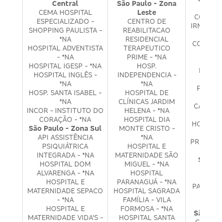
Central
São Paulo - Zona
N
CEMA HOSPITAL
Leste
CONGRE
ESPECIALIZADO -
CENTRO DE
IRMÃS HO
SHOPPING PAULISTA -
REABILITACAO
DO 
*NA
RESIDENCIAL
CORAÇÃO
HOSPITAL ADVENTISTA
TERAPEUTICO
- *NA
PRIME - *NA
HOSPI
HOSPITAL IGESP - *NA
HOSP.
BRASIL
HOSPITAL INGLÊS -
INDEPENDENCIA -
HO
*NA
*NA
PRESID
HOSP. SANTA ISABEL -
HOSPITAL DE
HOSP
*NA
CLÍNICAS JARDIM
CAMILO 
INCOR - INSTITUTO DO
HELENA - *NA
CORAÇÃO - *NA
HOSPITAL DIA
HOSPITA
São Paulo - Zona Sul
MONTE CRISTO -
API ASSISTÊNCIA
*NA
PREVINA 
PSIQUIÁTRICA
HOSPITAL E
INTEGRADA - *NA
MATERNIDADE SÃO
São Pa
HOSPITAL DOM
MIGUEL - *NA
O
ALVARENGA - *NA
HOSPITAL
HOSPI
HOSPITAL E
PARANAGUÁ - *NA
PATRICK
MATERNIDADE SEPACO
HOSPITAL SAGRADA
- *NA
FAMÍLIA - VILA
HCLO
HOSPITAL E
FORMOSA - *NA
São Pau
MATERNIDADE VIDA'S -
HOSPITAL SANTA
CRUZ A