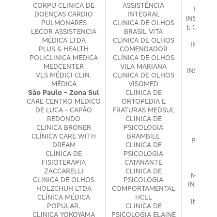
INSPI
CORPU CLINICA DE
ASSISTÊNCIA
MÉDICA
DOENÇAS CARDIO
INTEGRAL
INST. DO
PULMONARES
CLINICA DE OLHOS
E COLUN
LECOR ASSISTENCIA
BRASIL VITA
D
MÉDICA LTDA
CLINICA DE OLHOS
INST. F
PLUS & HEALTH
COMENDADOR
MEMBR
POLICLINICA MEDICA
CLÍNICA DE OLHOS
TERAP
MEDCENTER
VILA MARIANA
INSTITU
VLS MÉDICI CLIN.
CLINICA DE OLHOS
E EQ
MÉDICA
VISOMED
PSIC
São Paulo - Zona Sul
CLINICA DE
INST
CARE CENTRO MÉDICO
ORTOPEDIA E
IMUN
DE LUCA - CAPÃO
FRATURAS MEDSUL
ONC
REDONDO
CLINICA DE
INST
CLINICA BRONER
PSICOLOGIA
OFTA
CLÍNICA CARE WITH
BRAMBILE
PEDRO 
DREAM
CLINICA DE
CLÍNICA DE
PSICOLOGIA
INST
FISIOTERAPIA
CATANANTE
REAB
ZACCARELLI
CLINICA DE
MOVIME
CLINICA DE OLHOS
PSICOLOGIA
INSTITU
HOLZCHUH LTDA
COMPORTAMENTAL
DERM
CLÍNICA MÉDICA
HCLL
INSTIT
POPULAR.
CLINICA DE
SA
CLINICA YOKOYAMA
PSICOLOGIA ELAINE