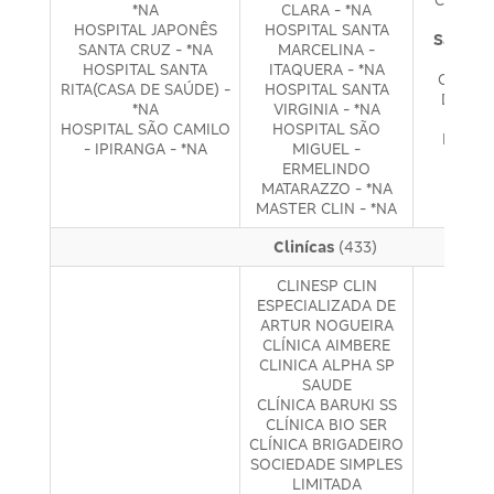
*NA
CLARA - *NA
PAU
HOSPITAL JAPONÊS
HOSPITAL SANTA
São Pau
SANTA CRUZ - *NA
MARCELINA -
Re
HOSPITAL SANTA
ITAQUERA - *NA
CENTRO
RITA(CASA DE SAÚDE) -
HOSPITAL SANTA
DIAGN
*NA
VIRGINIA - *NA
HOSPI
HOSPITAL SÃO CAMILO
HOSPITAL SÃO
BRASIL
- IPIRANGA - *NA
MIGUEL -
ERMELINDO
MATARAZZO - *NA
MASTER CLIN - *NA
Clinícas
(433)
CLINESP CLIN
ESPECIALIZADA DE
ARTUR NOGUEIRA
CLÍNICA AIMBERE
CLINICA ALPHA SP
SAUDE
CLÍNICA BARUKI SS
CLÍNICA BIO SER
CLÍNICA BRIGADEIRO
SOCIEDADE SIMPLES
LIMITADA