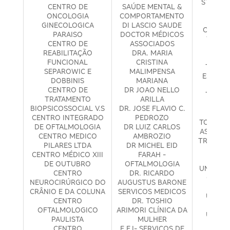
STEINMA
CENTRO DE
SAÚDE MENTAL &
CIR
ONCOLOGIA
COMPORTAMENTO
TADAS
GINECOLOGICA
DI LASCIO SAUDE
OFTALM
PARAISO
DOCTOR MÉDICOS
TANESI
CENTRO DE
ASSOCIADOS
MÉ
REABILITAÇÃO
DRA. MARIA
TE
FUNCIONAL
CRISTINA
TRANS
SEPAROWIC E
MALIMPENSA
ESPECT
DOBBINIS
MARIANA
THAYN
CENTRO DE
DR JOAO NELLO
TIERNO
TRATAMENTO
ARILLA
ME
BIOPSICOSSOCIAL V.S
DR. JOSE FLAVIO C.
DIAG
CENTRO INTEGRADO
PEDROZO
TORRES 
DE OFTALMOLOGIA
DR LUIZ CARLOS
ASSISTÊ
CENTRO MEDICO
AMBROZIO
TRAF CLI
PILARES LTDA
DR MICHEL EID
UNEN 
CENTRO MÉDICO XIII
FARAH -
MÉ
DE OUTUBRO
OFTALMOLOGIA
UNIDADE
CENTRO
DR. RICARDO
OFTAL
NEUROCIRÚRGICO DO
AUGUSTUS BARONE
S
CRÂNIO E DA COLUNA
SERVICOS MEDICOS
UNIDA
CENTRO
DR. TOSHIO
PA
OFTALMOLOGICO
ARIMORI CLÍNICA DA
UNIDA
PAULISTA
MULHER
PIN
CENTRO
E.F.I- SERVIÇOS DE