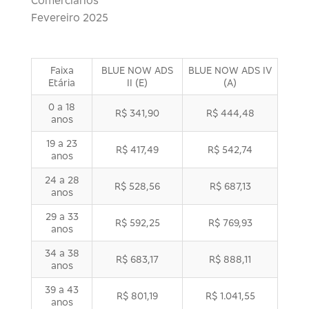
Comerciários
Fevereiro 2025
Faixa
BLUE NOW ADS
BLUE NOW ADS IV
Etária
II (E)
(A)
0 a 18
R$ 341,90
R$ 444,48
anos
19 a 23
R$ 417,49
R$ 542,74
anos
24 a 28
R$ 528,56
R$ 687,13
anos
29 a 33
R$ 592,25
R$ 769,93
anos
34 a 38
R$ 683,17
R$ 888,11
anos
39 a 43
R$ 801,19
R$ 1.041,55
anos