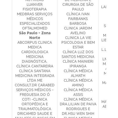
E PS
LUANVER
CIRURGIA DE SÃO
LABOR H
FISIOTERAPIA
PAULO
E DIA
MEDBRAS SERVIÇOS
CLÍNICA IVAN
LEIT
MÉDICOS
FAIRBANKS
PRES
ESPECIALIZADOS
BARBOSA
SERVIÇ
OFTALMOMED
CLINICA JARDIM
LEMO
São Paulo - Zona
AVELINO
MÉDICO
Norte
CLINICA LA VIE
LIBACOR 
ABCORPUS CLINICA
PSICOLOGIA E BEM
M
MEDICA
ESTAR
L.L BENA
CARDIOLOGICA
CLÍNICA LUZ DOS
MÉ
MEDICINA
SANTOS MEDICINA
LMIRAND
DIAGNÓSTICA.
CLÍNICA MAINIERI
MARCOS 
CLÍNICA CANTAREIRA
IPIRANGA
ASSIST
CLÍNICA SANTANA
CLÍNICA MÉDICA
MARIA 
MEDICINA INTEGRADA
ALMATH
PED
LTDA ME
CLÍNICA MÉDICA
MARLEN
CONSULT.DR CARABED
AMINO
KAN
SERVIÇOS MÉDICOS -
CLÍNICA MÉDICA
MATT
FREGUESIA DO Ó
ASSIS
LI
COTI -CLINICA
CLÍNICA MÉDICA
MAURICI
ORTOPÉDICA E
DRA.LILIAN DE PAIVA
ABREU C
TRAUMATOLÓGICA
RODRIGUES E
M.C.R
DRICAMED SAUDE E
DR.HSU WEN SHIH
MÉ