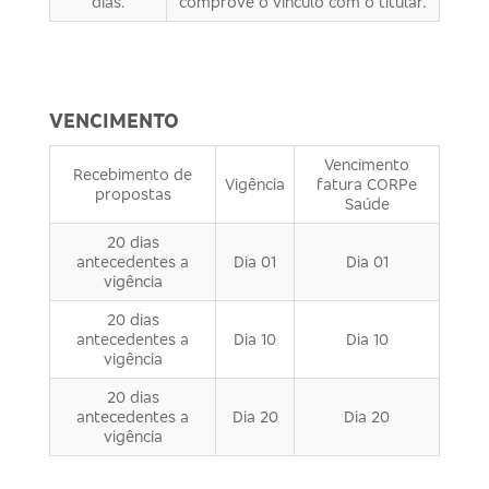
dias.
comprove o vinculo com o titular.
VENCIMENTO
Vencimento
Recebimento de
Vigência
fatura CORPe
propostas
Saúde
20 dias
antecedentes a
Dia 01
Dia 01
vigência
20 dias
antecedentes a
Dia 10
Dia 10
vigência
20 dias
antecedentes a
Dia 20
Dia 20
vigência