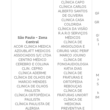
CLÍNICA CAPO
CLÍNICA CARLOS
ALBERTO SANTOS
GRAVI SA
DE OLIVEIRA
DE F
CLINICA CASA
GRECO C
COLORIDA
MÉ
CLÍNICA DA VISÃO
CARDI
R.A.R.O SERVIÇOS
GUEDES
São Paulo - Zona
MÉDICOS
SERVIC
Central
CLÍNICA DE
HELIO 
ACOR CLINICA MEDICA
ANGIOLOGIA E
CONS
AZOUBLATT MEDICOS
CIRURG VASC PERIF
M
ASSOCIADOS S/C LTDA
MARCO JOUINO
HE
CENTRO MÉDICO
CLÍNICA DE
HID
CEREBRO E COLUNA
FONOAUDIOLOGIA
ISH
CLIN. CEPRO
KATIA DIAS
CONS
CLÍNICA ADERME
CLÍNICA DE
MÉDICO
CLÍNICA DE OLHOS DR
FRATURAS E
HOSPC
MARCIO MENDES
ORTOPEDIA
SERVIÇ
CLINICA DE OLHOS
REBOUÇAS
H. S.
PAULISTA
CLÍNICA DE
MEDICO
CLÍNICA ORTOPÉDICA
FRATURAS UNIORT
IMUNO -
PAULISTA
CLÍNICA DE
MÉD
CLÍNICA PAULISTA DE
MEDICINA
INFE
ALERGIA
PREVENTIVA E