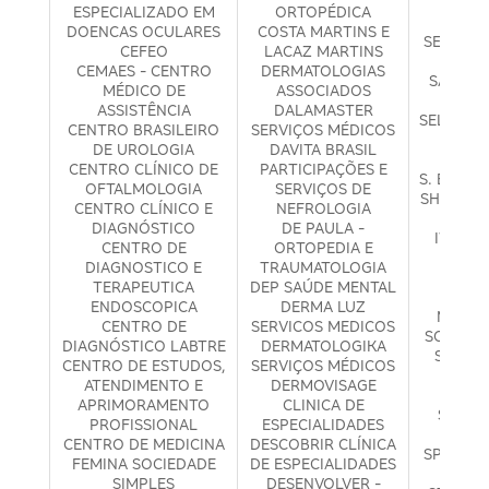
FELBE
ESPECIALIZADO EM
ORTOPÉDICA
SANTA
DOENCAS OCULARES
COSTA MARTINS E
SERVIÇO
CEFEO
LACAZ MARTINS
HOSP
CEMAES - CENTRO
DERMATOLOGIAS
SÃO PRE
MÉDICO DE
ASSOCIADOS
ASSISTÊNCIA
DALAMASTER
SELETTO 
CENTRO BRASILEIRO
SERVIÇOS MÉDICOS
DE SA
DE UROLOGIA
DAVITA BRASIL
E
CENTRO CLÍNICO DE
PARTICIPAÇÕES E
S. E T. C
OFTALMOLOGIA
SERVIÇOS DE
SHIROMA
CENTRO CLÍNICO E
NEFROLOGIA
SILV
DIAGNÓSTICO
DE PAULA -
IWAMUR
CENTRO DE
ORTOPEDIA E
M
DIAGNOSTICO E
TRAUMATOLOGIA
SKI
TERAPEUTICA
DEP SAÚDE MENTAL
DERM
ENDOSCOPICA
DERMA LUZ
MÉDICA
CENTRO DE
SERVICOS MEDICOS
SOL FER
DIAGNÓSTICO LABTRE
DERMATOLOGIKA
SO MAI
CENTRO DE ESTUDOS,
SERVIÇOS MÉDICOS
CLIN
ATENDIMENTO E
DERMOVISAGE
DIS
APRIMORAMENTO
CLINICA DE
SOUZA
PROFISSIONAL
ESPECIALIDADES
OFTA
CENTRO DE MEDICINA
DESCOBRIR CLÍNICA
SPLENDO
FEMINA SOCIEDADE
DE ESPECIALIDADES
MÉ
SIMPLES
DESENVOLVER -