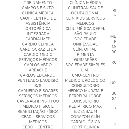
TREINAMENTO
CLÍNICA MÉDICA
FISI
CAMPOS E SUTO
CLINITRAN SAUDE
REABILI
CLINICA MEDICA
OCUPACIONAL
MÉDICO 
CAOI - CENTRO DE
CLIN KIDS SERVICOS
OBES
ASSISTÊNCIA
MEDICOS
REA
ORTOPÉDICA
CLÍN. MÉDICA DERM.
REN
INTEGRADA
SÃO PAULO
MEDICOS
CARDIALMED
SOCIEDADE
ROBER
CARDIO CLÍNICA
UNIPESSOAL
MOREIRA
CARDIOCRAZ LTDA
CLÍN. OFTAL.
ROSANA 
CARDIO MEDIC
PIMENTA
MUSTA
SERVIÇOS MÉDICOS
GUIMARÃES
ROSANA 
CARLOS ABDO
SOCIEDADE SIMPLES
MUSTA
ARBACHE
LIM.
RU
CARLOS EDUARDO
CMU-CENTRO
LOR
PENTEADO LAUDISIO
MÉDICO UROLÓGICO
UROLOGI
S/S
CONSULTORIO
SALLUS
CARNEIRO E SOARES
MEDICO MURATA E
BUCO MA
SERVIÇOS MÉDICOS
FERREIRA JORGE
SALUTAR
CAVENAGHI INSTITUO
CONSULTÓRIO
MÉ
MÉDICO FISIO. E
PEDIÁTRICO MAX
SALUTI
REABILITAÇÃO FÍSICA
EJZENBAUM
ASS
CEAD - SERVICOS
CORAZON CLÍN
SAN
MEDICOS
CARDIOLÓGICA
NAKAGA
CEDO - CENTRO
CORT CLÍNICA