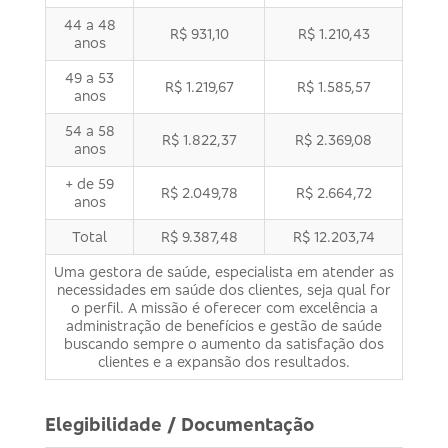
44 a 48
R$ 931,10
R$ 1.210,43
anos
49 a 53
R$ 1.219,67
R$ 1.585,57
anos
54 a 58
R$ 1.822,37
R$ 2.369,08
anos
+ de 59
R$ 2.049,78
R$ 2.664,72
anos
Total
R$ 9.387,48
R$ 12.203,74
Uma gestora de saúde, especialista em atender as
necessidades em saúde dos clientes, seja qual for
o perfil. A missão é oferecer com excelência a
administração de benefícios e gestão de saúde
buscando sempre o aumento da satisfação dos
clientes e a expansão dos resultados.
Elegibilidade / Documentação