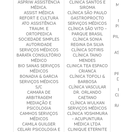
ASPRIW ASSISTÊNCIA
CLINICA SANTOS E
MEDICIN
MÉDICA.
SIROMA
PAUL
ASSIST MÉDICA
CLÍNICA SÃO PAULO
P.H.G
REFORT E CULTURA
GASTROPROCTO
MEDICO
ATO ASSISTÊNCIA
SERVIÇOS MÉDICOS
PHYSICU
TRAUM. E
CLÍNICA SÃO VITO -
INTE
ORTOPEDICA
PARQUE BRASIL
PIU SALU
SOCIEDADE SIMPLES
CLÍNICA SONIA
E FIS
AUTORIDADE
REGINA DA SILVA
PRE
SERVIÇOS MÉDICOS
CLÍNICA SOTIRIS
ASSISTÊ
BARATA CONSULTÓRIO
CLÍNICA TAINO
HOS
MÉDICO
MENDES
PROAZ
BIO SANAS SERVIÇOS
CLINICA TEA ESPACO
M
MÉDICOS
CRIANCA
PROGRE
BONADIA & GARCIA
CLÍNICA TOFOLI &
DE EXC
SERVIÇOS MÉDICOS
BARBOSA
TERA
S/C
CLÍNICA VASCULAR
RAQUE
CAMARA DE
DR. ORLANDO
CLÍNICA
ARBITRAGEM
CAETANO
E
MEDIAÇÃO E
CLÍNICA WULKAN
RAYANNE
PSICOLOGIA
SERVIÇOS MÉDICOS
SILV
CAMHOS SERVIÇOS
CLÍNICA YOSHIMURA
PSI
MÉDICOS
- ACUPUNTURA
REA
CAMILA GUILGER
MÉDICA LTDA
PRES
CELARI PSICOLOGIA E
CLINIQUE ETERNITE
SERV