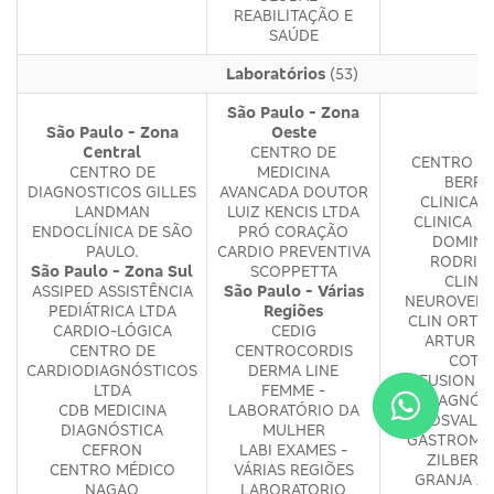
REABILITAÇÃO E
SAÚDE
Laboratórios
(53)
São Paulo - Zona
São Paulo - Zona
Oeste
Central
CENTRO DE
CENTRO M
CENTRO DE
MEDICINA
BERRI
DIAGNOSTICOS GILLES
AVANCADA DOUTOR
CLINICA 
LANDMAN
LUIZ KENCIS LTDA
CLINICA M
ENDOCLÍNICA DE SÃO
PRÓ CORAÇÃO
DOMIN
PAULO.
CARDIO PREVENTIVA
RODRIG
São Paulo - Zona Sul
SCOPPETTA
CLINI
ASSIPED ASSISTÊNCIA
São Paulo - Várias
NEUROVERT
PEDIÁTRICA LTDA
Regiões
CLIN ORTO
CARDIO-LÓGICA
CEDIG
ARTUR A
CENTRO DE
CENTROCORDIS
COTR
CARDIODIAGNÓSTICOS
DERMA LINE
DIFFUSION M
LTDA
FEMME -
DIAGNÓS
CDB MEDICINA
LABORATÓRIO DA
DR OSVALD
DIAGNÓSTICA
MULHER
GASTROMED
CEFRON
LABI EXAMES -
ZILBERS
CENTRO MÉDICO
VÁRIAS REGIÕES
GRANJA JU
NAGAO
LABORATORIO