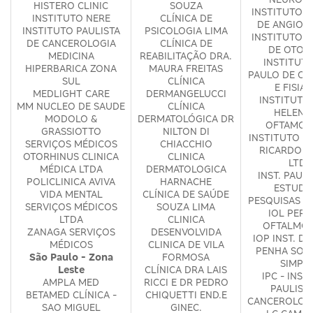
HISTERO CLINIC
SOUZA
INSTITUTO P
INSTITUTO NERE
CLÍNICA DE
DE ANGIOG
INSTITUTO PAULISTA
PSICOLOGIA LIMA
INSTITUTO P
DE CANCEROLOGIA
CLÍNICA DE
DE OTOL
MEDICINA
REABILITAÇÃO DRA.
INSTITUT
HIPERBARICA ZONA
MAURA FREITAS
PAULO DE OR
SUL
CLÍNICA
E FISIAT
MEDLIGHT CARE
DERMANGELUCCI
INSTITUTO 
MM NUCLEO DE SAUDE
CLÍNICA
HELENA
MODOLO &
DERMATOLÓGICA DR
OFTAMOL
GRASSIOTTO
NILTON DI
INSTITUTO V
SERVIÇOS MÉDICOS
CHIACCHIO
RICARDO G
OTORHINUS CLINICA
CLINICA
LTDA
MÉDICA LTDA
DERMATOLOGICA
INST. PAULI
POLICLINICA AVIVA
HARNACHE
ESTUDO
VIDA MENTAL
CLÍNICA DE SAÚDE
PESQUISAS E
SERVIÇOS MÉDICOS
SOUZA LIMA
IOL PERD
LTDA
CLINICA
OFTALMOL
ZANAGA SERVIÇOS
DESENVOLVIDA
IOP INST. D
MÉDICOS
CLINICA DE VILA
PENHA SOC
São Paulo - Zona
FORMOSA
SIMPL
Leste
CLÍNICA DRA LAIS
IPC - INST
AMPLA MED
RICCI E DR PEDRO
PAULIST
BETAMED CLÍNICA -
CHIQUETTI END.E
CANCEROLOG
SAO MIGUEL
GINEC.