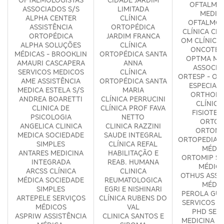
OFTALMO
ASSOCIADOS S/S
LIMITADA
MEDIC
ALPHA CENTER
CLÍNICA
OFTALMOL
ASSISTÊNCIA
ORTOPÉDICA
CLÍNICA CI
ORTOPÉDICA
JARDIM FRANCA
OM CLÍNICA
ALPHA SOLUÇÕES
CLÍNICA
ONCOTER
MÉDICAS - BROOKLIN
ORTOPÉDICA SANTA
OPTMA MÉ
AMAURI CASCAPERA
ANNA
ASSOCIA
SERVICOS MEDICOS
CLÍNICA
ORTESP - OR
AME ASSISTÊNCIA
ORTOPÉDICA SANTA
ESPECIAL
MEDICA ESTELA S/S
MARIA
ORTHOPH
ANDREA BOARETTI
CLÍNICA PERRUCINI
CLÍNICA
CLINICA DE
CLÍNICA PROF FAVA
FISIOTER
PSICOLOGIA
NETTO
ORTOF
ANGELICA CLINICA
CLINICA RAZZINI
ORTOM
MEDICA SOCIEDADE
SAUDE INTEGRAL
ORTOPEDIA E
SIMPLES
CLÍNICA REFAL
MÉDIC
ANTARES MEDICINA
HABILITAÇÃO E
ORTOMIP SE
INTEGRADA
REAB. HUMANA
MÉDICO
ARCSS CLÍNICA
CLINICA
OTHUS ASSI
MÉDICA SOCIEDADE
REUMATOLOGICA
MÉDIC
SIMPLES
EGRI E NISHINARI
PEROLA GUR
ARTEPELE SERVIÇOS
CLÍNICA RUBENS DO
SERVICOS M
MÉDICOS
VAL
PHD SERV
ASPRIW ASSISTÊNCIA
CLINICA SANTOS E
MEDICINA ESP