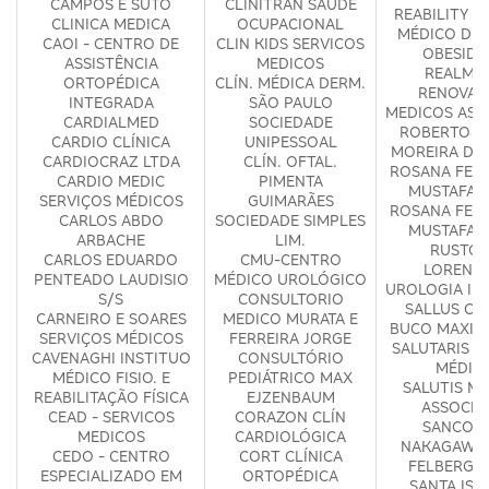
CAMPOS E SUTO
CLINITRAN SAUDE
REABILITY -
CLINICA MEDICA
OCUPACIONAL
MÉDICO DE 
CAOI - CENTRO DE
CLIN KIDS SERVICOS
OBESIDA
ASSISTÊNCIA
MEDICOS
REALM S
ORTOPÉDICA
CLÍN. MÉDICA DERM.
RENOVA
INTEGRADA
SÃO PAULO
MEDICOS ASS
CARDIALMED
SOCIEDADE
ROBERTO C
CARDIO CLÍNICA
UNIPESSOAL
MOREIRA DE
CARDIOCRAZ LTDA
CLÍN. OFTAL.
ROSANA FERR
CARDIO MEDIC
PIMENTA
MUSTAFA 
SERVIÇOS MÉDICOS
GUIMARÃES
ROSANA FERR
CARLOS ABDO
SOCIEDADE SIMPLES
MUSTAFA 
ARBACHE
LIM.
RUSTOM
CARLOS EDUARDO
CMU-CENTRO
LORENZE
PENTEADO LAUDISIO
MÉDICO UROLÓGICO
UROLOGIA IN
S/S
CONSULTORIO
SALLUS CI
CARNEIRO E SOARES
MEDICO MURATA E
BUCO MAXILO
SERVIÇOS MÉDICOS
FERREIRA JORGE
SALUTARIS S
CAVENAGHI INSTITUO
CONSULTÓRIO
MÉDIC
MÉDICO FISIO. E
PEDIÁTRICO MAX
SALUTIS M
REABILITAÇÃO FÍSICA
EJZENBAUM
ASSOCIA
CEAD - SERVICOS
CORAZON CLÍN
SANCOVS
MEDICOS
CARDIOLÓGICA
NAKAGAWA 
CEDO - CENTRO
CORT CLÍNICA
FELBERG O
ESPECIALIZADO EM
ORTOPÉDICA
SANTA ISA