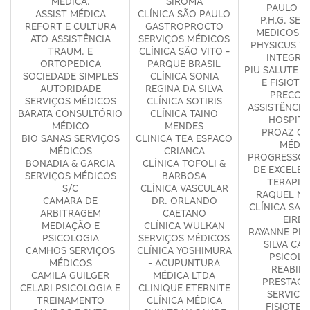
MÉDICA.
SIROMA
PAULO D
ASSIST MÉDICA
CLÍNICA SÃO PAULO
P.H.G. SER
REFORT E CULTURA
GASTROPROCTO
MEDICOS S
ATO ASSISTÊNCIA
SERVIÇOS MÉDICOS
PHYSICUS T
TRAUM. E
CLÍNICA SÃO VITO -
INTEGRA
ORTOPEDICA
PARQUE BRASIL
PIU SALUTE 
SOCIEDADE SIMPLES
CLÍNICA SONIA
E FISIOTE
AUTORIDADE
REGINA DA SILVA
PRECOR
SERVIÇOS MÉDICOS
CLÍNICA SOTIRIS
ASSISTÊNCIA
BARATA CONSULTÓRIO
CLÍNICA TAINO
HOSPITA
MÉDICO
MENDES
PROAZ CL
BIO SANAS SERVIÇOS
CLINICA TEA ESPACO
MÉDIC
MÉDICOS
CRIANCA
PROGRESSO 
BONADIA & GARCIA
CLÍNICA TOFOLI &
DE EXCELEN
SERVIÇOS MÉDICOS
BARBOSA
TERAPIA
S/C
CLÍNICA VASCULAR
RAQUEL MA
CAMARA DE
DR. ORLANDO
CLÍNICA SAÚ
ARBITRAGEM
CAETANO
EIREL
MEDIAÇÃO E
CLÍNICA WULKAN
RAYANNE PER
PSICOLOGIA
SERVIÇOS MÉDICOS
SILVA CA
CAMHOS SERVIÇOS
CLÍNICA YOSHIMURA
PSICOLO
MÉDICOS
- ACUPUNTURA
REABILI
CAMILA GUILGER
MÉDICA LTDA
PRESTACA
CELARI PSICOLOGIA E
CLINIQUE ETERNITE
SERVICO
TREINAMENTO
CLÍNICA MÉDICA
FISIOTER