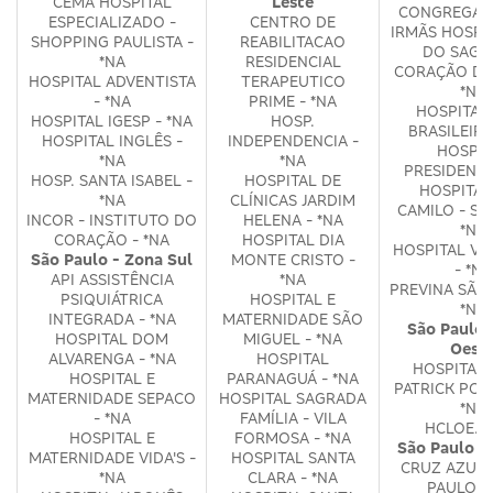
CEMA HOSPITAL
Leste
CONGREGAÇ
ESPECIALIZADO -
CENTRO DE
IRMÃS HOSPI
SHOPPING PAULISTA -
REABILITACAO
DO SAGR
*NA
RESIDENCIAL
CORAÇÃO DE 
HOSPITAL ADVENTISTA
TERAPEUTICO
*NA
- *NA
PRIME - *NA
HOSPITAL
HOSPITAL IGESP - *NA
HOSP.
BRASILEIRO
HOSPITAL INGLÊS -
INDEPENDENCIA -
HOSPIT
*NA
*NA
PRESIDENTE.
HOSP. SANTA ISABEL -
HOSPITAL DE
HOSPITAL
*NA
CLÍNICAS JARDIM
CAMILO - SA
INCOR - INSTITUTO DO
HELENA - *NA
*NA
CORAÇÃO - *NA
HOSPITAL DIA
HOSPITAL VE
São Paulo - Zona Sul
MONTE CRISTO -
- *NA
API ASSISTÊNCIA
*NA
PREVINA SÃO 
PSIQUIÁTRICA
HOSPITAL E
*NA
INTEGRADA - *NA
MATERNIDADE SÃO
São Paulo 
HOSPITAL DOM
MIGUEL - *NA
Oest
ALVARENGA - *NA
HOSPITAL
HOSPITAL 
HOSPITAL E
PARANAGUÁ - *NA
PATRICK POR
MATERNIDADE SEPACO
HOSPITAL SAGRADA
*NA
- *NA
FAMÍLIA - VILA
HCLOE. -
HOSPITAL E
FORMOSA - *NA
São Paulo 
MATERNIDADE VIDA'S -
HOSPITAL SANTA
CRUZ AZUL 
*NA
CLARA - *NA
PAULO -