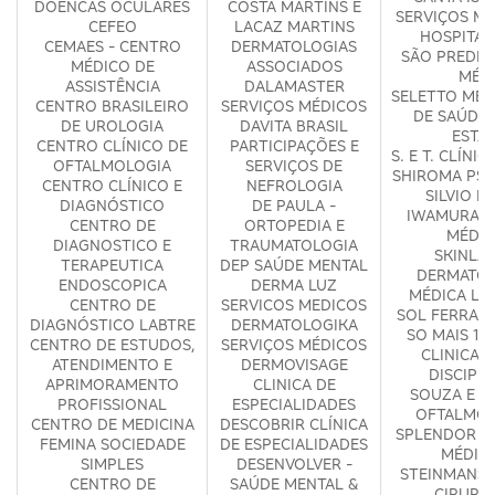
DOENCAS OCULARES
COSTA MARTINS E
SERVIÇOS MÉ
CEFEO
LACAZ MARTINS
HOSPITAL
CEMAES - CENTRO
DERMATOLOGIAS
SÃO PREDE 
MÉDICO DE
ASSOCIADOS
MÉD
ASSISTÊNCIA
DALAMASTER
SELETTO MED
CENTRO BRASILEIRO
SERVIÇOS MÉDICOS
DE SAÚDE 
DE UROLOGIA
DAVITA BRASIL
ESTA
CENTRO CLÍNICO DE
PARTICIPAÇÕES E
S. E T. CLÍNI
OFTALMOLOGIA
SERVIÇOS DE
SHIROMA PSI
CENTRO CLÍNICO E
NEFROLOGIA
SILVIO KE
DIAGNÓSTICO
DE PAULA -
IWAMURA C
CENTRO DE
ORTOPEDIA E
MÉDIC
DIAGNOSTICO E
TRAUMATOLOGIA
SKINLA
TERAPEUTICA
DEP SAÚDE MENTAL
DERMATOL
ENDOSCOPICA
DERMA LUZ
MÉDICA LI
CENTRO DE
SERVICOS MEDICOS
SOL FERRARI
DIAGNÓSTICO LABTRE
DERMATOLOGIKA
SO MAIS 1 P
CENTRO DE ESTUDOS,
SERVIÇOS MÉDICOS
CLINICA 
ATENDIMENTO E
DERMOVISAGE
DISCIPL
APRIMORAMENTO
CLINICA DE
SOUZA E S
PROFISSIONAL
ESPECIALIDADES
OFTALMOL
CENTRO DE MEDICINA
DESCOBRIR CLÍNICA
SPLENDOR S
FEMINA SOCIEDADE
DE ESPECIALIDADES
MÉDIC
SIMPLES
DESENVOLVER -
STEINMANS 
CENTRO DE
SAÚDE MENTAL &
CIRURG