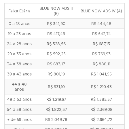
BLUE NOW ADS II
Faixa Etária
BLUE NOW ADS IV (A)
(E)
0 a 18 anos
R$ 341,90
R$ 444,48
19 a 23 anos
R$ 417,49
R$ 542,74
24 a 28 anos
R$ 528,56
R$ 687,13
29 a 33 anos
R$ 592,25
R$ 769,93
34 a 38 anos
R$ 683,17
R$ 888,11
39 a 43 anos
R$ 801,19
R$ 1.041,55
44 a 48
R$ 931,10
R$ 1.210,43
anos
49 a 53 anos
R$ 1.219,67
R$ 1.585,57
54 a 58 anos
R$ 1.822,37
R$ 2.369,08
+ de 59 anos
R$ 2.049,78
R$ 2.664,72