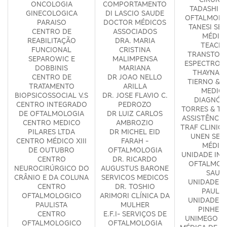
ONCOLOGIA
COMPORTAMENTO
TADASHI &
GINECOLOGICA
DI LASCIO SAUDE
OFTALMOLO
PARAISO
DOCTOR MÉDICOS
TANESI SE
CENTRO DE
ASSOCIADOS
MÉDIC
REABILITAÇÃO
DRA. MARIA
TEACLI
FUNCIONAL
CRISTINA
TRANSTOR
SEPAROWIC E
MALIMPENSA
ESPECTRO A
DOBBINIS
MARIANA
THAYNA V
CENTRO DE
DR JOAO NELLO
TIERNO & 
TRATAMENTO
ARILLA
MEDICI
BIOPSICOSSOCIAL V.S
DR. JOSE FLAVIO C.
DIAGNÓS
CENTRO INTEGRADO
PEDROZO
TORRES & TA
DE OFTALMOLOGIA
DR LUIZ CARLOS
ASSISTÊNCIA
CENTRO MEDICO
AMBROZIO
TRAF CLINIC
PILARES LTDA
DR MICHEL EID
UNEN SER
CENTRO MÉDICO XIII
FARAH -
MÉDIC
DE OUTUBRO
OFTALMOLOGIA
UNIDADE IN
CENTRO
DR. RICARDO
OFTALMOL
NEUROCIRÚRGICO DO
AUGUSTUS BARONE
SAUD
CRÂNIO E DA COLUNA
SERVICOS MEDICOS
UNIDADE M
CENTRO
DR. TOSHIO
PAULIS
OFTALMOLOGICO
ARIMORI CLÍNICA DA
UNIDADE M
PAULISTA
MULHER
PINHEIR
CENTRO
E.F.I- SERVIÇOS DE
UNIMEGO U
OFTALMOLOGICO
OFTALMOLOGIA