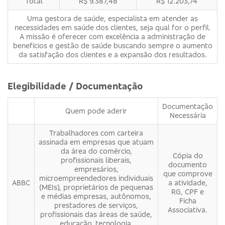
Total
R$ 9.387,48
R$ 12.203,74
Uma gestora de saúde, especialista em atender as
necessidades em saúde dos clientes, seja qual for o perfil.
A missão é oferecer com excelência a administração de
benefícios e gestão de saúde buscando sempre o aumento
da satisfação dos clientes e a expansão dos resultados.
Elegibilidade / Documentação
Documentação
Quem pode aderir
Necessária
Trabalhadores com carteira
assinada em empresas que atuam
da área do comércio,
Cópia do
profissionais liberais,
documento
empresários,
que comprove
microempreendedores individuais
ABBC
a atividade,
(MEIs), proprietários de pequenas
RG, CPF e
e médias empresas, autônomos,
Ficha
prestadores de serviços,
Associativa.
profissionais das áreas de saúde,
educação, tecnologia,