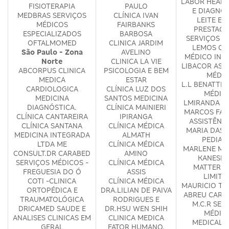
LABOR HEALT
FISIOTERAPIA
PAULO
E DIAGNÓ
MEDBRAS SERVIÇOS
CLÍNICA IVAN
LEITE E L
MÉDICOS
FAIRBANKS
PRESTAÇÃ
ESPECIALIZADOS
BARBOSA
SERVIÇOS M
OFTALMOMED
CLINICA JARDIM
LEMOS CE
São Paulo - Zona
AVELINO
MÉDICO INT
Norte
CLINICA LA VIE
LIBACOR ASS
ABCORPUS CLINICA
PSICOLOGIA E BEM
MÉDIC
MEDICA
ESTAR
L.L BENATTI 
CARDIOLOGICA
CLÍNICA LUZ DOS
MÉDIC
MEDICINA
SANTOS MEDICINA
LMIRANDA M
DIAGNÓSTICA.
CLÍNICA MAINIERI
MARCOS FAB
CLÍNICA CANTAREIRA
IPIRANGA
ASSISTÊNC
CLÍNICA SANTANA
CLÍNICA MÉDICA
MARIA DAS 
MEDICINA INTEGRADA
ALMATH
PEDIAT
LTDA ME
CLÍNICA MÉDICA
MARLENE MA
CONSULT.DR CARABED
AMINO
KANESHI
SERVIÇOS MÉDICOS -
CLÍNICA MÉDICA
MATTER S
FREGUESIA DO Ó
ASSIS
LIMITA
COTI -CLINICA
CLÍNICA MÉDICA
MAURICIO TO
ORTOPÉDICA E
DRA.LILIAN DE PAIVA
ABREU CARD
TRAUMATOLÓGICA
RODRIGUES E
M.C.R SER
DRICAMED SAUDE E
DR.HSU WEN SHIH
MÉDIC
ANALISES CLINICAS EM
CLINICA MEDICA
MEDICAL 
GERAL
FATOR HUMANO.