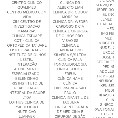
J C CAMP
CENTRO CLINICO
CLINICA DR
SERVIÇOS M
QUALIMED
ALBERTO LIAN
JEDER GON
CENTRO MÉDICO COM
CLINICA DR. GODOY
BUENO -
VIDA
MOREIRA
JEMED S
CIM CENTRO DE
CLINICA DR. WEDER
J. HADDAD 
INVESTIGACAO
CARDOSO & CIA
MEDIC
MAMARIAS
CLÍNICA E CIRURGIA
JMG FERR
CLINICA TATUAPE
DE OLHOS PRO-
MEDICI
COT - CLINICA
VISAO SS
JORGE ED
ORTOPÉDICA TATUAPE
CLÍNICA E
NUDEL CL
FISIOTERAPIA IASO
LABORATÓRIO
UROLOG
INSTITUTO DE OLHOS
SILVEIRA S/S LTDA
JOSE TA
LESTE..
CLINICA FALA
STOCKLER C
INTERAÇÃO
FONOAUDIOLOGIA
PEDIATRI
ATENDIMENTO
CLÍNICA GODOY E
ADOLESCE
ESPECIALIZADO -
FREUA
J R P - SER
BELENZINHO
CLÍNICA HAME
NEUROCIR
IRIS INSTITUTO DE
CLÍNICA
KFN SERV
REABILITACAO
HIPERBARICA SÃO
MEDIC
INTEGRAL DA SAUDE
PAULO
KHASKI AR
LTDA
CLINICA INFANTIL DE
CLÍNI
LOTHUS CLINICA DE
ITAQUERA
GINECOLÓ
PSICOLOGIA E
CLÍNICA INTEGRADA
KWA FONAUD
NUTRICAO
DE MEDICINA E
E PSICOL
LUANVER
CIRURGIA DE SÃO