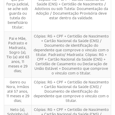
força judicial,
Saúde (CNS) + Certidão de Nascimento /
se ache sob
Adotivos ou sob Tutela: Documentação da
guarda ou
Adoção / Documentação Provisória deve
tutela do
estar dentro da validade.
beneficiário
titular;
Cópias: RG + CPF + Certidão de Nascimento
Pai e Mãe,
+ Cartão Nacional da Saúde (CNS) /
Padrasto e
Documento de identificação do
Madrasta,
dependente que comprove o vinculo com o
Sogro (a),
titular. Padrasto/ Madrasta: Cópias: RG +
Tio (a) até 63
CPF + Cartão Nacional da Saúde (CNS) +
anos, 11
Certidão de Casamento ou Declaração de
meses e 29
União Estável + Documento que comprove
dias;
o vinculo com o titular.
Genro ou
Cópias: RG + CPF + Certidão de Nascimento
Nora, Irmãos
+ Cartão Nacional da Saúde (CNS) /
até 57 anos,
Documento de identificação do
11 meses e 29
dependente que comprove o vinculo com o
dias;
titular.
Neto (a),
Cópias: RG + CPF + Certidão de Nascimento
Sobrinho (a)
+ Cartão Nacional da Saúde (CNS) /