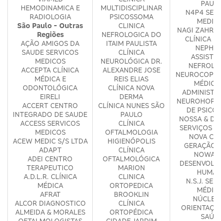
PAUL
HEMODINAMICA E
MULTIDISCIPLINAR
N4P4 SER
RADIOLOGIA
PSICOSSOMA
MEDIC
São Paulo - Outras
CLINICA
NAGI ZAHR &
Regiões
NEFROLOGICA DO
CLÍNICA M
AÇÃO AMIGOS DA
ITAIM PAULISTA
NEPHR
SAUDE SERVICOS
CLÍNICA
ASSISTE
MEDICOS
NEUROLÓGICA DR.
NEFROLO
ACCEPTA CLÍNICA
ALEXANDRE JOSE
NEUROCOP S
MÉDICA E
REIS ELIAS
MÉDICO
ODONTOLÓGICA
CLÍNICA NOVA
ADMINISTR
EIRELI
DERMA
NEUROHOPE 
ACCERT CENTRO
CLÍNICA NUNES SÃO
DE PSICO
INTEGRADO DE SAUDE
PAULO
NOSSA & DA
ACCESS SERVICOS
CLÍNICA
SERVIÇOS M
MEDICOS
OFTALMOLOGIA
NOVA CLÍ
ACEW MEDIC S/S LTDA
HIGIENÓPOLIS
GERAÇÃO 
ADAPT
CLÍNICA
NOWA E
ADEI CENTRO
OFTALMOLÓGICA
DESENVOLV
TERAPEUTICO
MARION
HUMA
A.D.L.R. CLÍNICA
CLINICA
N.S.J. SER
MÉDICA
ORTOPEDICA
MÉDIC
AFRAT
BROOKLIN
NÚCLEO
ALCOR DIAGNOSTICO
CLÍNICA
ORIENTAÇÃ
ALMEIDA & MORALES
ORTOPÉDICA
SAÚD
OFTALMOLOGISTAS
CIDADE JARDIM