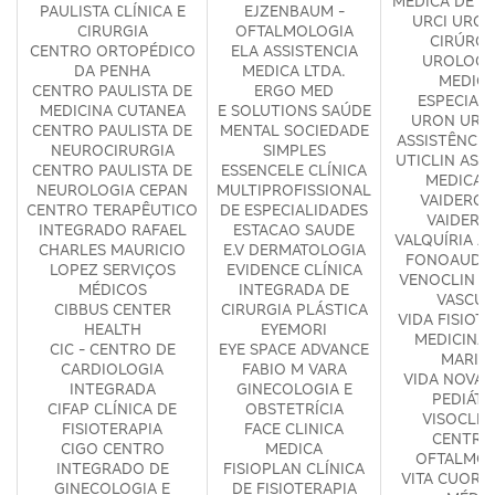
MÉDICA DE GI
PAULISTA CLÍNICA E
EJZENBAUM -
URCI URGÊ
CIRURGIA
OFTALMOLOGIA
CIRÚRGI
CENTRO ORTOPÉDICO
ELA ASSISTENCIA
UROLOGI
DA PENHA
MEDICA LTDA.
MEDICI
CENTRO PAULISTA DE
ERGO MED
ESPECIAL
MEDICINA CUTANEA
E SOLUTIONS SAÚDE
URON URO
CENTRO PAULISTA DE
MENTAL SOCIEDADE
ASSISTÊNCIA
NEUROCIRURGIA
SIMPLES
UTICLIN ASS
CENTRO PAULISTA DE
ESSENCELE CLÍNICA
MEDICA 
NEUROLOGIA CEPAN
MULTIPROFISSIONAL
VAIDERGO
CENTRO TERAPÊUTICO
DE ESPECIALIDADES
VAIDERG
INTEGRADO RAFAEL
ESTACAO SAUDE
VALQUÍRIA A
CHARLES MAURICIO
E.V DERMATOLOGIA
FONOAUDIO
LOPEZ SERVIÇOS
EVIDENCE CLÍNICA
VENOCLIN C
MÉDICOS
INTEGRADA DE
VASCUL
CIBBUS CENTER
CIRURGIA PLÁSTICA
VIDA FISIOTE
HEALTH
EYEMORI
MEDICINA -
CIC - CENTRO DE
EYE SPACE ADVANCE
MARIA
CARDIOLOGIA
FABIO M VARA
VIDA NOVA 
INTEGRADA
GINECOLOGIA E
PEDIÁTR
CIFAP CLÍNICA DE
OBSTETRÍCIA
VISOCLINI
FISIOTERAPIA
FACE CLINICA
CENTRO
CIGO CENTRO
MEDICA
OFTALMOL
INTEGRADO DE
FISIOPLAN CLÍNICA
VITA CUORI 
GINECOLOGIA E
DE FISIOTERAPIA