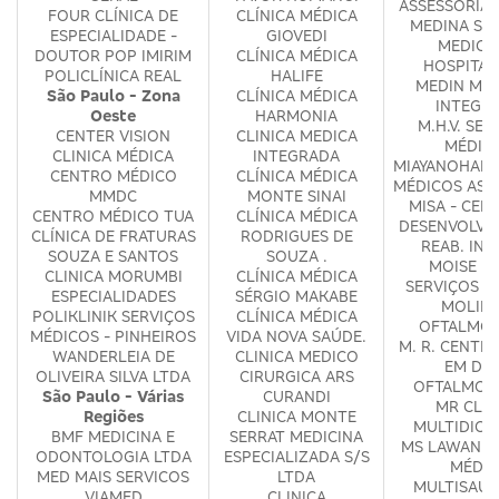
ASSESSORIA 
FOUR CLÍNICA DE
CLÍNICA MÉDICA
MEDINA SE
ESPECIALIDADE -
GIOVEDI
MEDICO
DOUTOR POP IMIRIM
CLÍNICA MÉDICA
HOSPITAL
POLICLÍNICA REAL
HALIFE
MEDIN MED
São Paulo - Zona
CLÍNICA MÉDICA
INTEGR
Oeste
HARMONIA
M.H.V. SER
CENTER VISION
CLINICA MEDICA
MÉDIC
CLINICA MÉDICA
INTEGRADA
MIAYANOHARA
CENTRO MÉDICO
CLÍNICA MÉDICA
MÉDICOS ASS
MMDC
MONTE SINAI
MISA - CEN
CENTRO MÉDICO TUA
CLÍNICA MÉDICA
DESENVOLVI
CLÍNICA DE FRATURAS
RODRIGUES DE
REAB. INF
SOUZA E SANTOS
SOUZA .
MOISE D
CLINICA MORUMBI
CLÍNICA MÉDICA
SERVIÇOS M
ESPECIALIDADES
SÉRGIO MAKABE
MOLINA
POLIKLINIK SERVIÇOS
CLÍNICA MÉDICA
OFTALMOL
MÉDICOS - PINHEIROS
VIDA NOVA SAÚDE.
M. R. CENTR
WANDERLEIA DE
CLINICA MEDICO
EM DIA
OLIVEIRA SILVA LTDA
CIRURGICA ARS
OFTALMOL
São Paulo - Várias
CURANDI
MR CLIN
Regiões
CLINICA MONTE
MULTIDICI
BMF MEDICINA E
SERRAT MEDICINA
MS LAWAND 
ODONTOLOGIA LTDA
ESPECIALIZADA S/S
MÉDIC
MED MAIS SERVICOS
LTDA
MULTISAUD
VIAMED
CLINICA