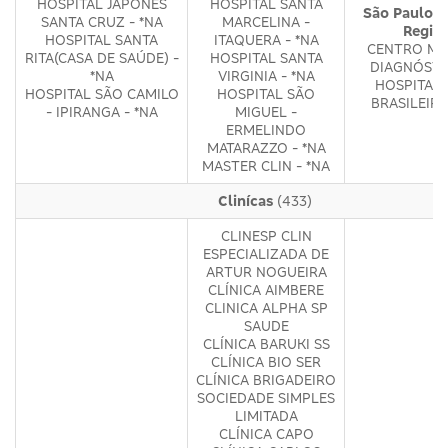
HOSPITAL JAPONÊS
HOSPITAL SANTA
São Paulo -
SANTA CRUZ - *NA
MARCELINA -
Regiõ
HOSPITAL SANTA
ITAQUERA - *NA
CENTRO MÉ
RITA(CASA DE SAÚDE) -
HOSPITAL SANTA
DIAGNÓSTI
*NA
VIRGINIA - *NA
HOSPITAL 
HOSPITAL SÃO CAMILO
HOSPITAL SÃO
BRASILEIRO
- IPIRANGA - *NA
MIGUEL -
ERMELINDO
MATARAZZO - *NA
MASTER CLIN - *NA
Clinícas
(433)
CLINESP CLIN
ESPECIALIZADA DE
ARTUR NOGUEIRA
CLÍNICA AIMBERE
CLINICA ALPHA SP
SAUDE
CLÍNICA BARUKI SS
CLÍNICA BIO SER
CLÍNICA BRIGADEIRO
SOCIEDADE SIMPLES
LIMITADA
CLÍNICA CAPO