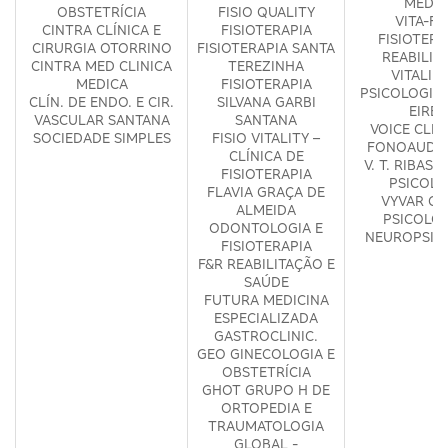
MÉDIC
OBSTETRÍCIA
FISIO QUALITY
VITA-FI
CINTRA CLÍNICA E
FISIOTERAPIA
FISIOTERA
CIRURGIA OTORRINO
FISIOTERAPIA SANTA
REABILIT
CINTRA MED CLINICA
TEREZINHA
VITALID
MEDICA
FISIOTERAPIA
PSICOLOGIA 
CLÍN. DE ENDO. E CIR.
SILVANA GARBI
EIREL
VASCULAR SANTANA
SANTANA
VOICE CLIN
SOCIEDADE SIMPLES
FISIO VITALITY –
FONOAUDIO
CLÍNICA DE
V. T. RIBAS 
FISIOTERAPIA
PSICOLO
FLAVIA GRAÇA DE
VYVAR GA
ALMEIDA
PSICOLOG
ODONTOLOGIA E
NEUROPSIC
FISIOTERAPIA
F&R REABILITAÇÃO E
SAÚDE
FUTURA MEDICINA
ESPECIALIZADA
GASTROCLINIC.
GEO GINECOLOGIA E
OBSTETRÍCIA
GHOT GRUPO H DE
ORTOPEDIA E
TRAUMATOLOGIA
GLOBAL -