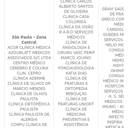
CLÍNICA CARLOS
ALBERTO SANTOS
GRAVI SAÚDE
DE OLIVEIRA
DE FRAT
CLINICA CASA
GRECO COR S
COLORIDA
MÉDIC
CLÍNICA DA VISÃO
CARDIOLÓ
R.A.R.O SERVIÇOS
GUEDES ME
São Paulo - Zona
MÉDICOS
SERVICOS M
Central
CLÍNICA DE
HELIO MOS
ACOR CLINICA MEDICA
ANGIOLOGIA E
CONSULT
AZOUBLATT MEDICOS
CIRURG VASC PERIF
MÉDIC
ASSOCIADOS S/C LTDA
MARCO JOUINO
HEMOME
CENTRO MÉDICO
CLÍNICA DE
HIDITO
CEREBRO E COLUNA
FONOAUDIOLOGIA
ISHIKIR
CLIN. CEPRO
KATIA DIAS
CONSULT
CLÍNICA ADERME
CLÍNICA DE
MÉDICO INT
CLÍNICA DE OLHOS DR
FRATURAS E
HOSPCONSU
MARCIO MENDES
ORTOPEDIA
SERVIÇOS M
CLINICA DE OLHOS
REBOUÇAS
H. S. SER
PAULISTA
CLÍNICA DE
MEDICOS S/
CLÍNICA ORTOPÉDICA
FRATURAS UNIORT
IMUNO - ASS
PAULISTA
CLÍNICA DE
MÉDICA
CLÍNICA PAULISTA DE
MEDICINA
INFECTOL
ALERGIA
PREVENTIVA E
INSPIRA CL
CORPU CLINICA DE
ASSISTÊNCIA
MÉDICA & P