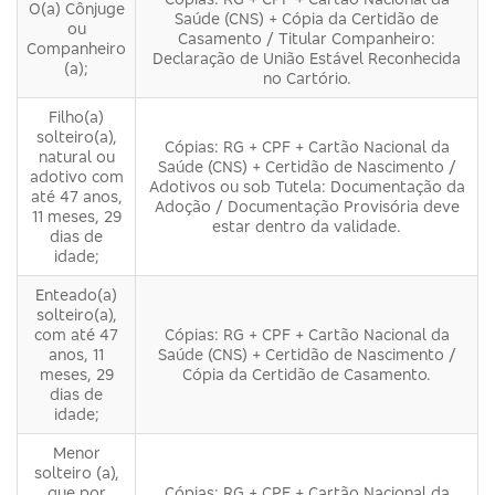
O(a) Cônjuge
Saúde (CNS) + Cópia da Certidão de
ou
Casamento / Titular Companheiro:
Companheiro
Declaração de União Estável Reconhecida
(a);
no Cartório.
Filho(a)
solteiro(a),
Cópias: RG + CPF + Cartão Nacional da
natural ou
Saúde (CNS) + Certidão de Nascimento /
adotivo com
Adotivos ou sob Tutela: Documentação da
até 47 anos,
Adoção / Documentação Provisória deve
11 meses, 29
estar dentro da validade.
dias de
idade;
Enteado(a)
solteiro(a),
com até 47
Cópias: RG + CPF + Cartão Nacional da
anos, 11
Saúde (CNS) + Certidão de Nascimento /
meses, 29
Cópia da Certidão de Casamento.
dias de
idade;
Menor
solteiro (a),
que por
Cópias: RG + CPF + Cartão Nacional da