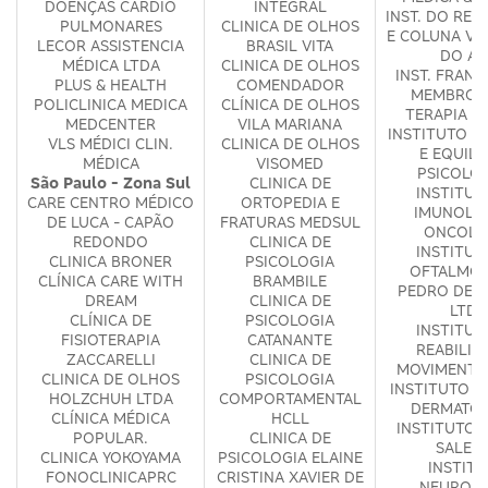
DOENÇAS CARDIO
INTEGRAL
INST. DO RE
PULMONARES
CLINICA DE OLHOS
E COLUNA VE
LECOR ASSISTENCIA
BRASIL VITA
DO AB
MÉDICA LTDA
CLINICA DE OLHOS
INST. FRAN
PLUS & HEALTH
COMENDADOR
MEMBRO S
POLICLINICA MEDICA
CLÍNICA DE OLHOS
TERAPIA D
MEDCENTER
VILA MARIANA
INSTITUTO D
VLS MÉDICI CLIN.
CLINICA DE OLHOS
E EQUILI
MÉDICA
VISOMED
PSICOLO
São Paulo - Zona Sul
CLINICA DE
INSTITUT
CARE CENTRO MÉDICO
ORTOPEDIA E
IMUNOLOG
DE LUCA - CAPÃO
FRATURAS MEDSUL
ONCOLO
REDONDO
CLINICA DE
INSTITUT
CLINICA BRONER
PSICOLOGIA
OFTALMOL
CLÍNICA CARE WITH
BRAMBILE
PEDRO DE 
DREAM
CLINICA DE
LTDA
CLÍNICA DE
PSICOLOGIA
INSTITUT
FISIOTERAPIA
CATANANTE
REABILIT
ZACCARELLI
CLINICA DE
MOVIMENTO 
CLINICA DE OLHOS
PSICOLOGIA
INSTITUTO F
HOLZCHUH LTDA
COMPORTAMENTAL
DERMATOL
CLÍNICA MÉDICA
HCLL
INSTITUTO 
POPULAR.
CLINICA DE
SALET
CLINICA YOKOYAMA
PSICOLOGIA ELAINE
INSTIT
FONOCLINICAPRC
CRISTINA XAVIER DE
NEUROPR