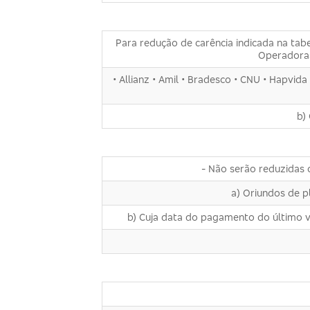
Para redução de carência indicada na tab
Operadoras
• Allianz • Amil • Bradesco • CNU • Hapvid
b)
- Não serão reduzidas
a) Oriundos de p
b) Cuja data do pagamento do último val