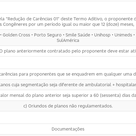
ela “Redução de Carências 01” deste Termo Aditivo, o proponente 
 Congêneres por um período igual ou maior que 12 (doze) meses, 
a • Golden Cross • Porto Seguro • Smile Saúde • Unihosp • Unimeds
SulAmérica
 O plano anteriormente contratado pelo proponente deve estar ati
 carências para proponentes que se enquadrem em qualquer uma da
lanos cuja segmentação seja diferente de ambulatorial + hospitalar
or mensal do plano anterior seja superior a 60 (sessenta) dias da 
c) Oriundos de planos não regulamentados.
Documentações