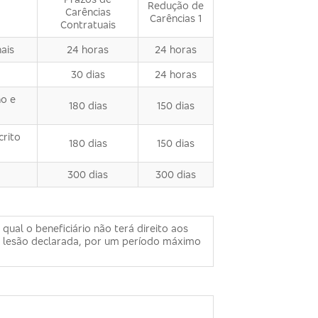
Redução de
Carências
Carências 1
Contratuais
ais
24 horas
24 horas
30 dias
24 horas
no e
180 dias
150 dias
crito
180 dias
150 dias
300 dias
300 dias
ual o beneficiário não terá direito aos
ou lesão declarada, por um período máximo