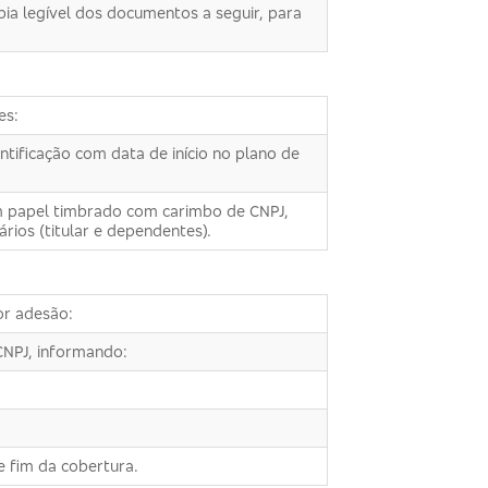
ia legível dos documentos a seguir, para
es:
tificação com data de início no plano de
em papel timbrado com carimbo de CNPJ,
rios (titular e dependentes).
or adesão:
CNPJ, informando:
 e fim da cobertura.