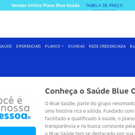
Vendas Online Plano Blue Saúde
TABELA DE PREÇO
 SAÚDE
DIFERENCIAIS
PLANOS
DUVIDAS
REDE CREDENCIADA
BL
Conheça o Saúde Blue 
O
Blue
Saúde
, parte do grupo renomado
uma história rica e sólida. Fundado co
facilitado e qualificado à saúde, o plano
transparência e na busca constante pela
o
Blue
Saúde
tem se destacado por sua