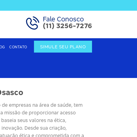
Fale Conosco
(11) 3256-7276
SIMULE SEU PLANO
OG
CONTATO
Osasco
 de empresas na área de saúde, tem
m a missão de proporcionar acesso
 baseia seus valores na ética,
 inovação. Desde sua criação,
 atuação ética e comprometida com a