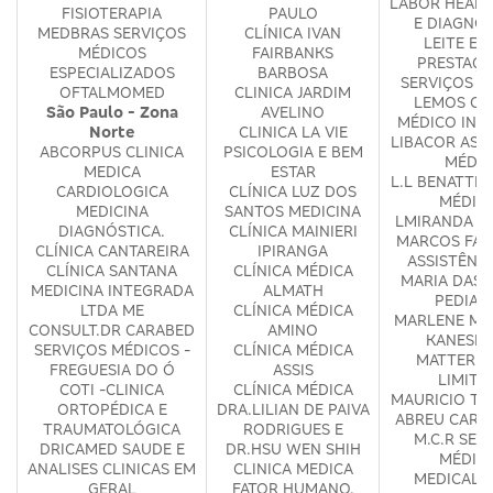
LABOR HEALT
FISIOTERAPIA
PAULO
E DIAGNÓ
MEDBRAS SERVIÇOS
CLÍNICA IVAN
LEITE E L
MÉDICOS
FAIRBANKS
PRESTAÇÃ
ESPECIALIZADOS
BARBOSA
SERVIÇOS M
OFTALMOMED
CLINICA JARDIM
LEMOS CE
São Paulo - Zona
AVELINO
MÉDICO INT
Norte
CLINICA LA VIE
LIBACOR ASS
ABCORPUS CLINICA
PSICOLOGIA E BEM
MÉDIC
MEDICA
ESTAR
L.L BENATTI 
CARDIOLOGICA
CLÍNICA LUZ DOS
MÉDIC
MEDICINA
SANTOS MEDICINA
LMIRANDA M
DIAGNÓSTICA.
CLÍNICA MAINIERI
MARCOS FAB
CLÍNICA CANTAREIRA
IPIRANGA
ASSISTÊNC
CLÍNICA SANTANA
CLÍNICA MÉDICA
MARIA DAS 
MEDICINA INTEGRADA
ALMATH
PEDIAT
LTDA ME
CLÍNICA MÉDICA
MARLENE MA
CONSULT.DR CARABED
AMINO
KANESHI
SERVIÇOS MÉDICOS -
CLÍNICA MÉDICA
MATTER S
FREGUESIA DO Ó
ASSIS
LIMITA
COTI -CLINICA
CLÍNICA MÉDICA
MAURICIO TO
ORTOPÉDICA E
DRA.LILIAN DE PAIVA
ABREU CARD
TRAUMATOLÓGICA
RODRIGUES E
M.C.R SER
DRICAMED SAUDE E
DR.HSU WEN SHIH
MÉDIC
ANALISES CLINICAS EM
CLINICA MEDICA
MEDICAL 
GERAL
FATOR HUMANO.