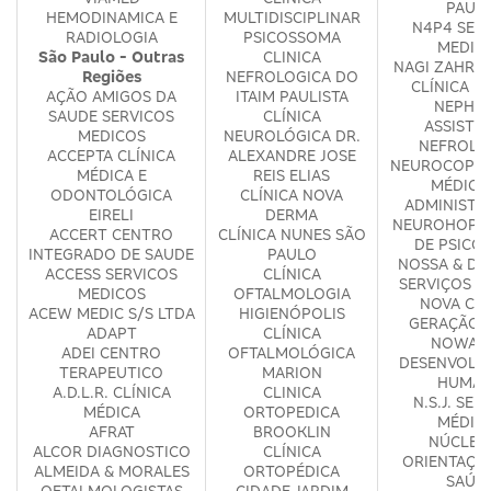
PAUL
HEMODINAMICA E
MULTIDISCIPLINAR
N4P4 SER
RADIOLOGIA
PSICOSSOMA
MEDIC
São Paulo - Outras
CLINICA
NAGI ZAHR &
Regiões
NEFROLOGICA DO
CLÍNICA M
AÇÃO AMIGOS DA
ITAIM PAULISTA
NEPHR
SAUDE SERVICOS
CLÍNICA
ASSISTE
MEDICOS
NEUROLÓGICA DR.
NEFROLO
ACCEPTA CLÍNICA
ALEXANDRE JOSE
NEUROCOP S
MÉDICA E
REIS ELIAS
MÉDICO
ODONTOLÓGICA
CLÍNICA NOVA
ADMINISTR
EIRELI
DERMA
NEUROHOPE 
ACCERT CENTRO
CLÍNICA NUNES SÃO
DE PSICO
INTEGRADO DE SAUDE
PAULO
NOSSA & DA
ACCESS SERVICOS
CLÍNICA
SERVIÇOS M
MEDICOS
OFTALMOLOGIA
NOVA CLÍ
ACEW MEDIC S/S LTDA
HIGIENÓPOLIS
GERAÇÃO 
ADAPT
CLÍNICA
NOWA E
ADEI CENTRO
OFTALMOLÓGICA
DESENVOLV
TERAPEUTICO
MARION
HUMA
A.D.L.R. CLÍNICA
CLINICA
N.S.J. SER
MÉDICA
ORTOPEDICA
MÉDIC
AFRAT
BROOKLIN
NÚCLEO
ALCOR DIAGNOSTICO
CLÍNICA
ORIENTAÇÃ
ALMEIDA & MORALES
ORTOPÉDICA
SAÚD
OFTALMOLOGISTAS
CIDADE JARDIM