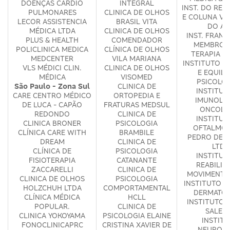
DOENÇAS CARDIO
INTEGRAL
INST. DO RE
PULMONARES
CLINICA DE OLHOS
E COLUNA VE
LECOR ASSISTENCIA
BRASIL VITA
DO AB
MÉDICA LTDA
CLINICA DE OLHOS
INST. FRAN
PLUS & HEALTH
COMENDADOR
MEMBRO S
POLICLINICA MEDICA
CLÍNICA DE OLHOS
TERAPIA D
MEDCENTER
VILA MARIANA
INSTITUTO D
VLS MÉDICI CLIN.
CLINICA DE OLHOS
E EQUILI
MÉDICA
VISOMED
PSICOLO
São Paulo - Zona Sul
CLINICA DE
INSTITUT
CARE CENTRO MÉDICO
ORTOPEDIA E
IMUNOLOG
DE LUCA - CAPÃO
FRATURAS MEDSUL
ONCOLO
REDONDO
CLINICA DE
INSTITUT
CLINICA BRONER
PSICOLOGIA
OFTALMOL
CLÍNICA CARE WITH
BRAMBILE
PEDRO DE 
DREAM
CLINICA DE
LTDA
CLÍNICA DE
PSICOLOGIA
INSTITUT
FISIOTERAPIA
CATANANTE
REABILIT
ZACCARELLI
CLINICA DE
MOVIMENTO 
CLINICA DE OLHOS
PSICOLOGIA
INSTITUTO F
HOLZCHUH LTDA
COMPORTAMENTAL
DERMATOL
CLÍNICA MÉDICA
HCLL
INSTITUTO 
POPULAR.
CLINICA DE
SALET
CLINICA YOKOYAMA
PSICOLOGIA ELAINE
INSTIT
FONOCLINICAPRC
CRISTINA XAVIER DE
NEUROPR