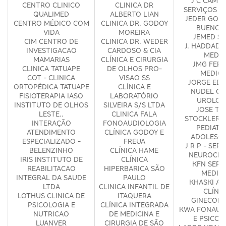
J C CAMP
CENTRO CLINICO
CLINICA DR
SERVIÇOS M
QUALIMED
ALBERTO LIAN
JEDER GON
CENTRO MÉDICO COM
CLINICA DR. GODOY
BUENO -
VIDA
MOREIRA
JEMED S
CIM CENTRO DE
CLINICA DR. WEDER
J. HADDAD 
INVESTIGACAO
CARDOSO & CIA
MEDIC
MAMARIAS
CLÍNICA E CIRURGIA
JMG FERR
CLINICA TATUAPE
DE OLHOS PRO-
MEDICI
COT - CLINICA
VISAO SS
JORGE ED
ORTOPÉDICA TATUAPE
CLÍNICA E
NUDEL CL
FISIOTERAPIA IASO
LABORATÓRIO
UROLOG
INSTITUTO DE OLHOS
SILVEIRA S/S LTDA
JOSE TA
LESTE..
CLINICA FALA
STOCKLER C
INTERAÇÃO
FONOAUDIOLOGIA
PEDIATRI
ATENDIMENTO
CLÍNICA GODOY E
ADOLESCE
ESPECIALIZADO -
FREUA
J R P - SER
BELENZINHO
CLÍNICA HAME
NEUROCIR
IRIS INSTITUTO DE
CLÍNICA
KFN SERV
REABILITACAO
HIPERBARICA SÃO
MEDIC
INTEGRAL DA SAUDE
PAULO
KHASKI AR
LTDA
CLINICA INFANTIL DE
CLÍNI
LOTHUS CLINICA DE
ITAQUERA
GINECOLÓ
PSICOLOGIA E
CLÍNICA INTEGRADA
KWA FONAUD
NUTRICAO
DE MEDICINA E
E PSICOL
LUANVER
CIRURGIA DE SÃO