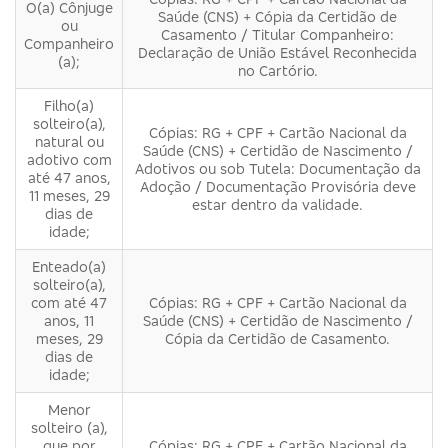
O(a) Cônjuge
Saúde (CNS) + Cópia da Certidão de
ou
Casamento / Titular Companheiro:
Companheiro
Declaração de União Estável Reconhecida
(a);
no Cartório.
Filho(a)
solteiro(a),
Cópias: RG + CPF + Cartão Nacional da
natural ou
Saúde (CNS) + Certidão de Nascimento /
adotivo com
Adotivos ou sob Tutela: Documentação da
até 47 anos,
Adoção / Documentação Provisória deve
11 meses, 29
estar dentro da validade.
dias de
idade;
Enteado(a)
solteiro(a),
com até 47
Cópias: RG + CPF + Cartão Nacional da
anos, 11
Saúde (CNS) + Certidão de Nascimento /
meses, 29
Cópia da Certidão de Casamento.
dias de
idade;
Menor
solteiro (a),
que por
Cópias: RG + CPF + Cartão Nacional da