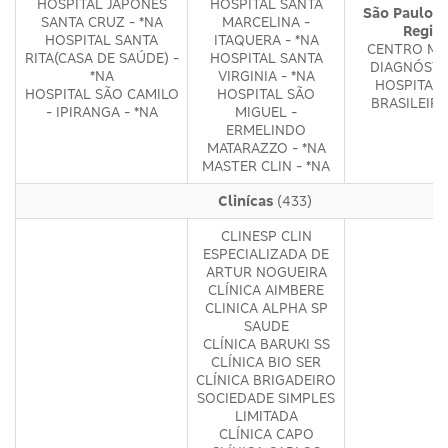
HOSPITAL JAPONÊS
HOSPITAL SANTA
São Paulo -
SANTA CRUZ - *NA
MARCELINA -
Regiõ
HOSPITAL SANTA
ITAQUERA - *NA
CENTRO MÉ
RITA(CASA DE SAÚDE) -
HOSPITAL SANTA
DIAGNÓSTI
*NA
VIRGINIA - *NA
HOSPITAL 
HOSPITAL SÃO CAMILO
HOSPITAL SÃO
BRASILEIRO
- IPIRANGA - *NA
MIGUEL -
ERMELINDO
MATARAZZO - *NA
MASTER CLIN - *NA
Clinícas
(433)
CLINESP CLIN
ESPECIALIZADA DE
ARTUR NOGUEIRA
CLÍNICA AIMBERE
CLINICA ALPHA SP
SAUDE
CLÍNICA BARUKI SS
CLÍNICA BIO SER
CLÍNICA BRIGADEIRO
SOCIEDADE SIMPLES
LIMITADA
CLÍNICA CAPO