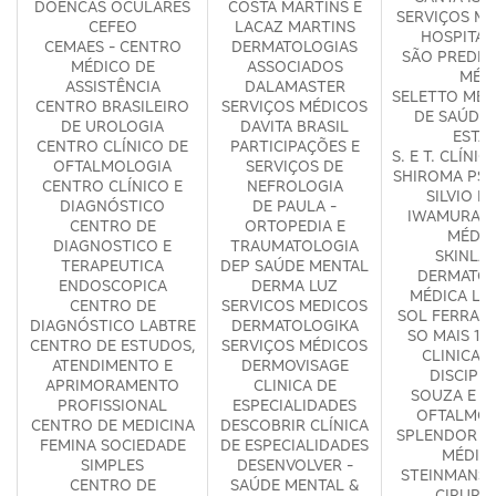
DOENCAS OCULARES
COSTA MARTINS E
SERVIÇOS MÉ
CEFEO
LACAZ MARTINS
HOSPITAL
CEMAES - CENTRO
DERMATOLOGIAS
SÃO PREDE 
MÉDICO DE
ASSOCIADOS
MÉD
ASSISTÊNCIA
DALAMASTER
SELETTO MED
CENTRO BRASILEIRO
SERVIÇOS MÉDICOS
DE SAÚDE 
DE UROLOGIA
DAVITA BRASIL
ESTA
CENTRO CLÍNICO DE
PARTICIPAÇÕES E
S. E T. CLÍNI
OFTALMOLOGIA
SERVIÇOS DE
SHIROMA PSI
CENTRO CLÍNICO E
NEFROLOGIA
SILVIO KE
DIAGNÓSTICO
DE PAULA -
IWAMURA C
CENTRO DE
ORTOPEDIA E
MÉDIC
DIAGNOSTICO E
TRAUMATOLOGIA
SKINLA
TERAPEUTICA
DEP SAÚDE MENTAL
DERMATOL
ENDOSCOPICA
DERMA LUZ
MÉDICA LI
CENTRO DE
SERVICOS MEDICOS
SOL FERRARI
DIAGNÓSTICO LABTRE
DERMATOLOGIKA
SO MAIS 1 P
CENTRO DE ESTUDOS,
SERVIÇOS MÉDICOS
CLINICA 
ATENDIMENTO E
DERMOVISAGE
DISCIPL
APRIMORAMENTO
CLINICA DE
SOUZA E S
PROFISSIONAL
ESPECIALIDADES
OFTALMOL
CENTRO DE MEDICINA
DESCOBRIR CLÍNICA
SPLENDOR S
FEMINA SOCIEDADE
DE ESPECIALIDADES
MÉDIC
SIMPLES
DESENVOLVER -
STEINMANS 
CENTRO DE
SAÚDE MENTAL &
CIRURG