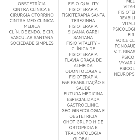
MÉDIC
OBSTETRÍCIA
FISIO QUALITY
VITA-FI
CINTRA CLÍNICA E
FISIOTERAPIA
FISIOTERA
CIRURGIA OTORRINO
FISIOTERAPIA SANTA
REABILIT
CINTRA MED CLINICA
TEREZINHA
VITALID
MEDICA
FISIOTERAPIA
PSICOLOGIA 
CLÍN. DE ENDO. E CIR.
SILVANA GARBI
EIREL
VASCULAR SANTANA
SANTANA
VOICE CLIN
SOCIEDADE SIMPLES
FISIO VITALITY –
FONOAUDIO
CLÍNICA DE
V. T. RIBAS 
FISIOTERAPIA
PSICOLO
FLAVIA GRAÇA DE
VYVAR GA
ALMEIDA
PSICOLOG
ODONTOLOGIA E
NEUROPSIC
FISIOTERAPIA
F&R REABILITAÇÃO E
SAÚDE
FUTURA MEDICINA
ESPECIALIZADA
GASTROCLINIC.
GEO GINECOLOGIA E
OBSTETRÍCIA
GHOT GRUPO H DE
ORTOPEDIA E
TRAUMATOLOGIA
GLOBAL -