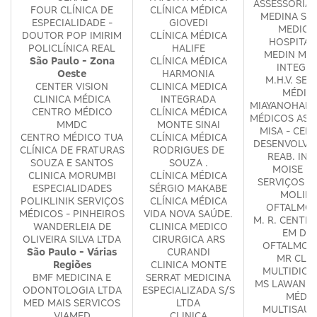
ASSESSORIA 
FOUR CLÍNICA DE
CLÍNICA MÉDICA
MEDINA SE
ESPECIALIDADE -
GIOVEDI
MEDICO
DOUTOR POP IMIRIM
CLÍNICA MÉDICA
HOSPITAL
POLICLÍNICA REAL
HALIFE
MEDIN MED
São Paulo - Zona
CLÍNICA MÉDICA
INTEGR
Oeste
HARMONIA
M.H.V. SER
CENTER VISION
CLINICA MEDICA
MÉDIC
CLINICA MÉDICA
INTEGRADA
MIAYANOHARA
CENTRO MÉDICO
CLÍNICA MÉDICA
MÉDICOS ASS
MMDC
MONTE SINAI
MISA - CEN
CENTRO MÉDICO TUA
CLÍNICA MÉDICA
DESENVOLVI
CLÍNICA DE FRATURAS
RODRIGUES DE
REAB. INF
SOUZA E SANTOS
SOUZA .
MOISE D
CLINICA MORUMBI
CLÍNICA MÉDICA
SERVIÇOS M
ESPECIALIDADES
SÉRGIO MAKABE
MOLINA
POLIKLINIK SERVIÇOS
CLÍNICA MÉDICA
OFTALMOL
MÉDICOS - PINHEIROS
VIDA NOVA SAÚDE.
M. R. CENTR
WANDERLEIA DE
CLINICA MEDICO
EM DIA
OLIVEIRA SILVA LTDA
CIRURGICA ARS
OFTALMOL
São Paulo - Várias
CURANDI
MR CLIN
Regiões
CLINICA MONTE
MULTIDICI
BMF MEDICINA E
SERRAT MEDICINA
MS LAWAND 
ODONTOLOGIA LTDA
ESPECIALIZADA S/S
MÉDIC
MED MAIS SERVICOS
LTDA
MULTISAUD
VIAMED
CLINICA