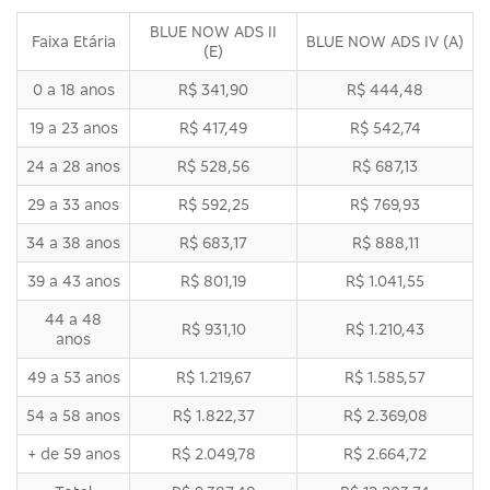
BLUE NOW ADS II
Faixa Etária
BLUE NOW ADS IV (A)
(E)
0 a 18 anos
R$ 341,90
R$ 444,48
19 a 23 anos
R$ 417,49
R$ 542,74
24 a 28 anos
R$ 528,56
R$ 687,13
29 a 33 anos
R$ 592,25
R$ 769,93
34 a 38 anos
R$ 683,17
R$ 888,11
39 a 43 anos
R$ 801,19
R$ 1.041,55
44 a 48
R$ 931,10
R$ 1.210,43
anos
49 a 53 anos
R$ 1.219,67
R$ 1.585,57
54 a 58 anos
R$ 1.822,37
R$ 2.369,08
+ de 59 anos
R$ 2.049,78
R$ 2.664,72