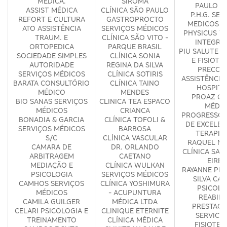
MÉDICA.
SIROMA
PAULO D
ASSIST MÉDICA
CLÍNICA SÃO PAULO
P.H.G. SER
REFORT E CULTURA
GASTROPROCTO
MEDICOS S
ATO ASSISTÊNCIA
SERVIÇOS MÉDICOS
PHYSICUS T
TRAUM. E
CLÍNICA SÃO VITO -
INTEGRA
ORTOPEDICA
PARQUE BRASIL
PIU SALUTE 
SOCIEDADE SIMPLES
CLÍNICA SONIA
E FISIOTE
AUTORIDADE
REGINA DA SILVA
PRECOR
SERVIÇOS MÉDICOS
CLÍNICA SOTIRIS
ASSISTÊNCIA
BARATA CONSULTÓRIO
CLÍNICA TAINO
HOSPITA
MÉDICO
MENDES
PROAZ CL
BIO SANAS SERVIÇOS
CLINICA TEA ESPACO
MÉDIC
MÉDICOS
CRIANCA
PROGRESSO 
BONADIA & GARCIA
CLÍNICA TOFOLI &
DE EXCELEN
SERVIÇOS MÉDICOS
BARBOSA
TERAPIA
S/C
CLÍNICA VASCULAR
RAQUEL MA
CAMARA DE
DR. ORLANDO
CLÍNICA SAÚ
ARBITRAGEM
CAETANO
EIREL
MEDIAÇÃO E
CLÍNICA WULKAN
RAYANNE PER
PSICOLOGIA
SERVIÇOS MÉDICOS
SILVA CA
CAMHOS SERVIÇOS
CLÍNICA YOSHIMURA
PSICOLO
MÉDICOS
- ACUPUNTURA
REABILI
CAMILA GUILGER
MÉDICA LTDA
PRESTACA
CELARI PSICOLOGIA E
CLINIQUE ETERNITE
SERVICO
TREINAMENTO
CLÍNICA MÉDICA
FISIOTER