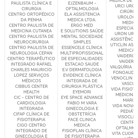
MÉDICA DE GI
PAULISTA CLÍNICA E
EJZENBAUM -
URCI URGÊ
CIRURGIA
OFTALMOLOGIA
CIRÚRGI
CENTRO ORTOPÉDICO
ELA ASSISTENCIA
UROLOGI
DA PENHA
MEDICA LTDA.
MEDICI
CENTRO PAULISTA DE
ERGO MED
ESPECIAL
MEDICINA CUTANEA
E SOLUTIONS SAÚDE
URON URO
CENTRO PAULISTA DE
MENTAL SOCIEDADE
ASSISTÊNCIA
NEUROCIRURGIA
SIMPLES
UTICLIN ASS
CENTRO PAULISTA DE
ESSENCELE CLÍNICA
MEDICA 
NEUROLOGIA CEPAN
MULTIPROFISSIONAL
VAIDERGO
CENTRO TERAPÊUTICO
DE ESPECIALIDADES
VAIDERG
INTEGRADO RAFAEL
ESTACAO SAUDE
VALQUÍRIA A
CHARLES MAURICIO
E.V DERMATOLOGIA
FONOAUDIO
LOPEZ SERVIÇOS
EVIDENCE CLÍNICA
VENOCLIN C
MÉDICOS
INTEGRADA DE
VASCUL
CIBBUS CENTER
CIRURGIA PLÁSTICA
VIDA FISIOTE
HEALTH
EYEMORI
MEDICINA -
CIC - CENTRO DE
EYE SPACE ADVANCE
MARIA
CARDIOLOGIA
FABIO M VARA
VIDA NOVA 
INTEGRADA
GINECOLOGIA E
PEDIÁTR
CIFAP CLÍNICA DE
OBSTETRÍCIA
VISOCLINI
FISIOTERAPIA
FACE CLINICA
CENTRO
CIGO CENTRO
MEDICA
OFTALMOL
INTEGRADO DE
FISIOPLAN CLÍNICA
VITA CUORI 
GINECOLOGIA E
DE FISIOTERAPIA