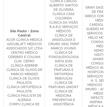
CLÍNICA CARLOS
ALBERTO SANTOS
GRAVI SAÚDE
DE OLIVEIRA
DE FRAT
CLINICA CASA
GRECO COR S
COLORIDA
MÉDIC
CLÍNICA DA VISÃO
CARDIOLÓ
R.A.R.O SERVIÇOS
GUEDES ME
São Paulo - Zona
MÉDICOS
SERVICOS M
Central
CLÍNICA DE
HELIO MOS
ACOR CLINICA MEDICA
ANGIOLOGIA E
CONSULT
AZOUBLATT MEDICOS
CIRURG VASC PERIF
MÉDIC
ASSOCIADOS S/C LTDA
MARCO JOUINO
HEMOME
CENTRO MÉDICO
CLÍNICA DE
HIDITO
CEREBRO E COLUNA
FONOAUDIOLOGIA
ISHIKIR
CLIN. CEPRO
KATIA DIAS
CONSULT
CLÍNICA ADERME
CLÍNICA DE
MÉDICO INT
CLÍNICA DE OLHOS DR
FRATURAS E
HOSPCONSU
MARCIO MENDES
ORTOPEDIA
SERVIÇOS M
CLINICA DE OLHOS
REBOUÇAS
H. S. SER
PAULISTA
CLÍNICA DE
MEDICOS S/
CLÍNICA ORTOPÉDICA
FRATURAS UNIORT
IMUNO - ASS
PAULISTA
CLÍNICA DE
MÉDICA
CLÍNICA PAULISTA DE
MEDICINA
INFECTOL
ALERGIA
PREVENTIVA E
INSPIRA CL
CORPU CLINICA DE
ASSISTÊNCIA
MÉDICA & P