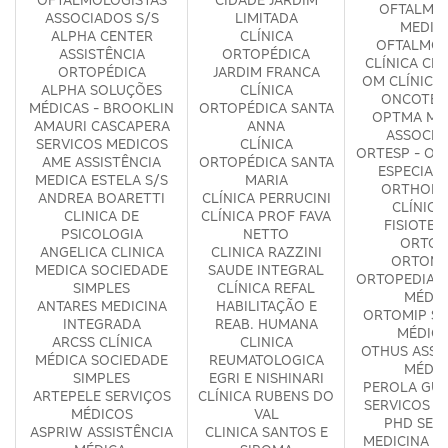
OFTALMO
ASSOCIADOS S/S
LIMITADA
MEDIC
ALPHA CENTER
CLÍNICA
OFTALMOL
ASSISTÊNCIA
ORTOPÉDICA
CLÍNICA CI
ORTOPÉDICA
JARDIM FRANCA
OM CLÍNICA
ALPHA SOLUÇÕES
CLÍNICA
ONCOTER
MÉDICAS - BROOKLIN
ORTOPÉDICA SANTA
OPTMA MÉ
AMAURI CASCAPERA
ANNA
ASSOCIA
SERVICOS MEDICOS
CLÍNICA
ORTESP - OR
AME ASSISTÊNCIA
ORTOPÉDICA SANTA
ESPECIAL
MEDICA ESTELA S/S
MARIA
ORTHOPH
ANDREA BOARETTI
CLÍNICA PERRUCINI
CLÍNICA
CLINICA DE
CLÍNICA PROF FAVA
FISIOTER
PSICOLOGIA
NETTO
ORTOF
ANGELICA CLINICA
CLINICA RAZZINI
ORTOM
MEDICA SOCIEDADE
SAUDE INTEGRAL
ORTOPEDIA E
SIMPLES
CLÍNICA REFAL
MÉDIC
ANTARES MEDICINA
HABILITAÇÃO E
ORTOMIP SE
INTEGRADA
REAB. HUMANA
MÉDICO
ARCSS CLÍNICA
CLINICA
OTHUS ASSI
MÉDICA SOCIEDADE
REUMATOLOGICA
MÉDIC
SIMPLES
EGRI E NISHINARI
PEROLA GUR
ARTEPELE SERVIÇOS
CLÍNICA RUBENS DO
SERVICOS M
MÉDICOS
VAL
PHD SERV
ASPRIW ASSISTÊNCIA
CLINICA SANTOS E
MEDICINA ESP