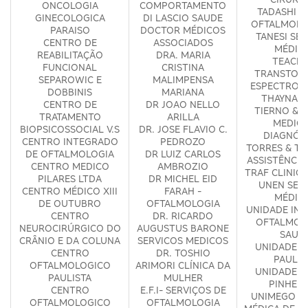
ONCOLOGIA
COMPORTAMENTO
TADASHI &
GINECOLOGICA
DI LASCIO SAUDE
OFTALMOLO
PARAISO
DOCTOR MÉDICOS
TANESI SE
CENTRO DE
ASSOCIADOS
MÉDIC
REABILITAÇÃO
DRA. MARIA
TEACLI
FUNCIONAL
CRISTINA
TRANSTOR
SEPAROWIC E
MALIMPENSA
ESPECTRO A
DOBBINIS
MARIANA
THAYNA V
CENTRO DE
DR JOAO NELLO
TIERNO & 
TRATAMENTO
ARILLA
MEDICI
BIOPSICOSSOCIAL V.S
DR. JOSE FLAVIO C.
DIAGNÓS
CENTRO INTEGRADO
PEDROZO
TORRES & TA
DE OFTALMOLOGIA
DR LUIZ CARLOS
ASSISTÊNCIA
CENTRO MEDICO
AMBROZIO
TRAF CLINIC
PILARES LTDA
DR MICHEL EID
UNEN SER
CENTRO MÉDICO XIII
FARAH -
MÉDIC
DE OUTUBRO
OFTALMOLOGIA
UNIDADE IN
CENTRO
DR. RICARDO
OFTALMOL
NEUROCIRÚRGICO DO
AUGUSTUS BARONE
SAUD
CRÂNIO E DA COLUNA
SERVICOS MEDICOS
UNIDADE M
CENTRO
DR. TOSHIO
PAULIS
OFTALMOLOGICO
ARIMORI CLÍNICA DA
UNIDADE M
PAULISTA
MULHER
PINHEIR
CENTRO
E.F.I- SERVIÇOS DE
UNIMEGO U
OFTALMOLOGICO
OFTALMOLOGIA