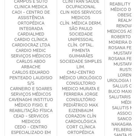
CAMPOS E SUTO
CLINITRAN SAUDE
REABILITY -
CLINICA MEDICA
OCUPACIONAL
MÉDICO DE 
CAOI - CENTRO DE
CLIN KIDS SERVICOS
OBESIDA
ASSISTÊNCIA
MEDICOS
REALM S
ORTOPÉDICA
CLÍN. MÉDICA DERM.
RENOVA
INTEGRADA
SÃO PAULO
MEDICOS ASS
CARDIALMED
SOCIEDADE
ROBERTO C
CARDIO CLÍNICA
UNIPESSOAL
MOREIRA DE
CARDIOCRAZ LTDA
CLÍN. OFTAL.
ROSANA FERR
CARDIO MEDIC
PIMENTA
MUSTAFA 
SERVIÇOS MÉDICOS
GUIMARÃES
ROSANA FERR
CARLOS ABDO
SOCIEDADE SIMPLES
MUSTAFA 
ARBACHE
LIM.
RUSTOM
CARLOS EDUARDO
CMU-CENTRO
LORENZE
PENTEADO LAUDISIO
MÉDICO UROLÓGICO
UROLOGIA IN
S/S
CONSULTORIO
SALLUS CI
CARNEIRO E SOARES
MEDICO MURATA E
BUCO MAXILO
SERVIÇOS MÉDICOS
FERREIRA JORGE
SALUTARIS S
CAVENAGHI INSTITUO
CONSULTÓRIO
MÉDIC
MÉDICO FISIO. E
PEDIÁTRICO MAX
SALUTIS M
REABILITAÇÃO FÍSICA
EJZENBAUM
ASSOCIA
CEAD - SERVICOS
CORAZON CLÍN
SANCOVS
MEDICOS
CARDIOLÓGICA
NAKAGAWA 
CEDO - CENTRO
CORT CLÍNICA
FELBERG O
ESPECIALIZADO EM
ORTOPÉDICA
SANTA ISA