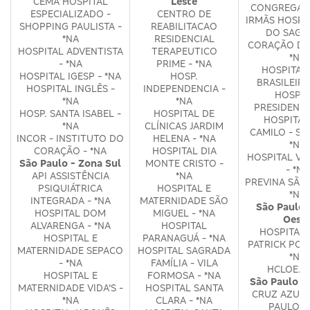
CEMA HOSPITAL
Leste
CONGREGAÇ
ESPECIALIZADO -
CENTRO DE
IRMÃS HOSPI
SHOPPING PAULISTA -
REABILITACAO
DO SAGR
*NA
RESIDENCIAL
CORAÇÃO DE 
HOSPITAL ADVENTISTA
TERAPEUTICO
*NA
- *NA
PRIME - *NA
HOSPITAL
HOSPITAL IGESP - *NA
HOSP.
BRASILEIRO
HOSPITAL INGLÊS -
INDEPENDENCIA -
HOSPIT
*NA
*NA
PRESIDENTE.
HOSP. SANTA ISABEL -
HOSPITAL DE
HOSPITAL
*NA
CLÍNICAS JARDIM
CAMILO - SA
INCOR - INSTITUTO DO
HELENA - *NA
*NA
CORAÇÃO - *NA
HOSPITAL DIA
HOSPITAL VE
São Paulo - Zona Sul
MONTE CRISTO -
- *NA
API ASSISTÊNCIA
*NA
PREVINA SÃO 
PSIQUIÁTRICA
HOSPITAL E
*NA
INTEGRADA - *NA
MATERNIDADE SÃO
São Paulo 
HOSPITAL DOM
MIGUEL - *NA
Oest
ALVARENGA - *NA
HOSPITAL
HOSPITAL 
HOSPITAL E
PARANAGUÁ - *NA
PATRICK POR
MATERNIDADE SEPACO
HOSPITAL SAGRADA
*NA
- *NA
FAMÍLIA - VILA
HCLOE. -
HOSPITAL E
FORMOSA - *NA
São Paulo 
MATERNIDADE VIDA'S -
HOSPITAL SANTA
CRUZ AZUL 
*NA
CLARA - *NA
PAULO -