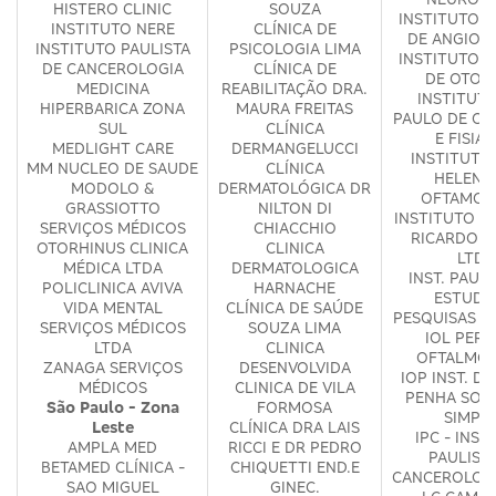
HISTERO CLINIC
SOUZA
INSTITUTO P
INSTITUTO NERE
CLÍNICA DE
DE ANGIOG
INSTITUTO PAULISTA
PSICOLOGIA LIMA
INSTITUTO P
DE CANCEROLOGIA
CLÍNICA DE
DE OTOL
MEDICINA
REABILITAÇÃO DRA.
INSTITUT
HIPERBARICA ZONA
MAURA FREITAS
PAULO DE OR
SUL
CLÍNICA
E FISIAT
MEDLIGHT CARE
DERMANGELUCCI
INSTITUTO 
MM NUCLEO DE SAUDE
CLÍNICA
HELENA
MODOLO &
DERMATOLÓGICA DR
OFTAMOL
GRASSIOTTO
NILTON DI
INSTITUTO V
SERVIÇOS MÉDICOS
CHIACCHIO
RICARDO G
OTORHINUS CLINICA
CLINICA
LTDA
MÉDICA LTDA
DERMATOLOGICA
INST. PAULI
POLICLINICA AVIVA
HARNACHE
ESTUDO
VIDA MENTAL
CLÍNICA DE SAÚDE
PESQUISAS E
SERVIÇOS MÉDICOS
SOUZA LIMA
IOL PERD
LTDA
CLINICA
OFTALMOL
ZANAGA SERVIÇOS
DESENVOLVIDA
IOP INST. D
MÉDICOS
CLINICA DE VILA
PENHA SOC
São Paulo - Zona
FORMOSA
SIMPL
Leste
CLÍNICA DRA LAIS
IPC - INST
AMPLA MED
RICCI E DR PEDRO
PAULIST
BETAMED CLÍNICA -
CHIQUETTI END.E
CANCEROLOG
SAO MIGUEL
GINEC.