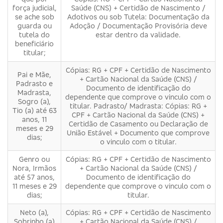
força judicial,
Saúde (CNS) + Certidão de Nascimento /
se ache sob
Adotivos ou sob Tutela: Documentação da
guarda ou
Adoção / Documentação Provisória deve
tutela do
estar dentro da validade.
beneficiário
titular;
Cópias: RG + CPF + Certidão de Nascimento
Pai e Mãe,
+ Cartão Nacional da Saúde (CNS) /
Padrasto e
Documento de identificação do
Madrasta,
dependente que comprove o vinculo com o
Sogro (a),
titular. Padrasto/ Madrasta: Cópias: RG +
Tio (a) até 63
CPF + Cartão Nacional da Saúde (CNS) +
anos, 11
Certidão de Casamento ou Declaração de
meses e 29
União Estável + Documento que comprove
dias;
o vinculo com o titular.
Genro ou
Cópias: RG + CPF + Certidão de Nascimento
Nora, Irmãos
+ Cartão Nacional da Saúde (CNS) /
até 57 anos,
Documento de identificação do
11 meses e 29
dependente que comprove o vinculo com o
dias;
titular.
Neto (a),
Cópias: RG + CPF + Certidão de Nascimento
Sobrinho (a)
+ Cartão Nacional da Saúde (CNS) /