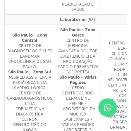
REABILITAÇÃO E
SAÚDE
Laboratórios
(53)
São Paulo - Zona
São Paulo - Zona
Oeste
Central
CENTRO DE
CENTRO M
CENTRO DE
MEDICINA
BERRI
DIAGNOSTICOS GILLES
AVANCADA DOUTOR
CLINICA 
LANDMAN
LUIZ KENCIS LTDA
CLINICA M
ENDOCLÍNICA DE SÃO
PRÓ CORAÇÃO
DOMIN
PAULO.
CARDIO PREVENTIVA
RODRIG
São Paulo - Zona Sul
SCOPPETTA
CLINI
ASSIPED ASSISTÊNCIA
São Paulo - Várias
NEUROVERT
PEDIÁTRICA LTDA
Regiões
CLIN ORTO
CARDIO-LÓGICA
CEDIG
ARTUR A
CENTRO DE
CENTROCORDIS
COTR
CARDIODIAGNÓSTICOS
DERMA LINE
DIFFUSION M
LTDA
FEMME -
DIAGNÓS
CDB MEDICINA
LABORATÓRIO DA
DR OSVALD
DIAGNÓSTICA
MULHER
GASTROMED
CEFRON
LABI EXAMES -
ZILBERS
CENTRO MÉDICO
VÁRIAS REGIÕES
GRANJA JU
NAGAO
LABORATORIO