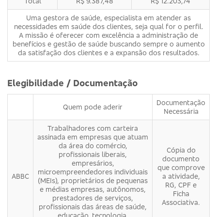
Total
R$ 9.387,48
R$ 12.203,74
Uma gestora de saúde, especialista em atender as
necessidades em saúde dos clientes, seja qual for o perfil.
A missão é oferecer com excelência a administração de
benefícios e gestão de saúde buscando sempre o aumento
da satisfação dos clientes e a expansão dos resultados.
Elegibilidade / Documentação
Documentação
Quem pode aderir
Necessária
Trabalhadores com carteira
assinada em empresas que atuam
da área do comércio,
Cópia do
profissionais liberais,
documento
empresários,
que comprove
microempreendedores individuais
ABBC
a atividade,
(MEIs), proprietários de pequenas
RG, CPF e
e médias empresas, autônomos,
Ficha
prestadores de serviços,
Associativa.
profissionais das áreas de saúde,
educação, tecnologia,