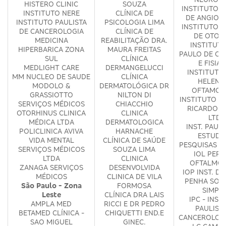
HISTERO CLINIC
SOUZA
INSTITUTO P
INSTITUTO NERE
CLÍNICA DE
DE ANGIOG
INSTITUTO PAULISTA
PSICOLOGIA LIMA
INSTITUTO P
DE CANCEROLOGIA
CLÍNICA DE
DE OTOL
MEDICINA
REABILITAÇÃO DRA.
INSTITUT
HIPERBARICA ZONA
MAURA FREITAS
PAULO DE OR
SUL
CLÍNICA
E FISIAT
MEDLIGHT CARE
DERMANGELUCCI
INSTITUTO 
MM NUCLEO DE SAUDE
CLÍNICA
HELENA
MODOLO &
DERMATOLÓGICA DR
OFTAMOL
GRASSIOTTO
NILTON DI
INSTITUTO V
SERVIÇOS MÉDICOS
CHIACCHIO
RICARDO G
OTORHINUS CLINICA
CLINICA
LTDA
MÉDICA LTDA
DERMATOLOGICA
INST. PAULI
POLICLINICA AVIVA
HARNACHE
ESTUDO
VIDA MENTAL
CLÍNICA DE SAÚDE
PESQUISAS E
SERVIÇOS MÉDICOS
SOUZA LIMA
IOL PERD
LTDA
CLINICA
OFTALMOL
ZANAGA SERVIÇOS
DESENVOLVIDA
IOP INST. D
MÉDICOS
CLINICA DE VILA
PENHA SOC
São Paulo - Zona
FORMOSA
SIMPL
Leste
CLÍNICA DRA LAIS
IPC - INST
AMPLA MED
RICCI E DR PEDRO
PAULIST
BETAMED CLÍNICA -
CHIQUETTI END.E
CANCEROLOG
SAO MIGUEL
GINEC.