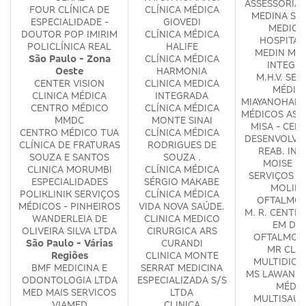
ASSESSORIA 
FOUR CLÍNICA DE
CLÍNICA MÉDICA
MEDINA SE
ESPECIALIDADE -
GIOVEDI
MEDICO
DOUTOR POP IMIRIM
CLÍNICA MÉDICA
HOSPITAL
POLICLÍNICA REAL
HALIFE
MEDIN MED
São Paulo - Zona
CLÍNICA MÉDICA
INTEGR
Oeste
HARMONIA
M.H.V. SER
CENTER VISION
CLINICA MEDICA
MÉDIC
CLINICA MÉDICA
INTEGRADA
MIAYANOHARA
CENTRO MÉDICO
CLÍNICA MÉDICA
MÉDICOS ASS
MMDC
MONTE SINAI
MISA - CEN
CENTRO MÉDICO TUA
CLÍNICA MÉDICA
DESENVOLVI
CLÍNICA DE FRATURAS
RODRIGUES DE
REAB. INF
SOUZA E SANTOS
SOUZA .
MOISE D
CLINICA MORUMBI
CLÍNICA MÉDICA
SERVIÇOS M
ESPECIALIDADES
SÉRGIO MAKABE
MOLINA
POLIKLINIK SERVIÇOS
CLÍNICA MÉDICA
OFTALMOL
MÉDICOS - PINHEIROS
VIDA NOVA SAÚDE.
M. R. CENTR
WANDERLEIA DE
CLINICA MEDICO
EM DIA
OLIVEIRA SILVA LTDA
CIRURGICA ARS
OFTALMOL
São Paulo - Várias
CURANDI
MR CLIN
Regiões
CLINICA MONTE
MULTIDICI
BMF MEDICINA E
SERRAT MEDICINA
MS LAWAND 
ODONTOLOGIA LTDA
ESPECIALIZADA S/S
MÉDIC
MED MAIS SERVICOS
LTDA
MULTISAUD
VIAMED
CLINICA