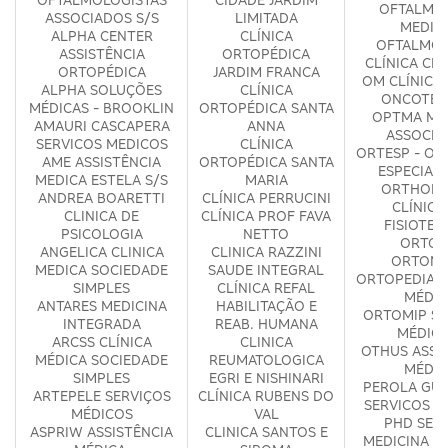
OFTALMO
ASSOCIADOS S/S
LIMITADA
MEDIC
ALPHA CENTER
CLÍNICA
OFTALMOL
ASSISTÊNCIA
ORTOPÉDICA
CLÍNICA CI
ORTOPÉDICA
JARDIM FRANCA
OM CLÍNICA
ALPHA SOLUÇÕES
CLÍNICA
ONCOTER
MÉDICAS - BROOKLIN
ORTOPÉDICA SANTA
OPTMA MÉ
AMAURI CASCAPERA
ANNA
ASSOCIA
SERVICOS MEDICOS
CLÍNICA
ORTESP - OR
AME ASSISTÊNCIA
ORTOPÉDICA SANTA
ESPECIAL
MEDICA ESTELA S/S
MARIA
ORTHOPH
ANDREA BOARETTI
CLÍNICA PERRUCINI
CLÍNICA
CLINICA DE
CLÍNICA PROF FAVA
FISIOTER
PSICOLOGIA
NETTO
ORTOF
ANGELICA CLINICA
CLINICA RAZZINI
ORTOM
MEDICA SOCIEDADE
SAUDE INTEGRAL
ORTOPEDIA E
SIMPLES
CLÍNICA REFAL
MÉDIC
ANTARES MEDICINA
HABILITAÇÃO E
ORTOMIP SE
INTEGRADA
REAB. HUMANA
MÉDICO
ARCSS CLÍNICA
CLINICA
OTHUS ASSI
MÉDICA SOCIEDADE
REUMATOLOGICA
MÉDIC
SIMPLES
EGRI E NISHINARI
PEROLA GUR
ARTEPELE SERVIÇOS
CLÍNICA RUBENS DO
SERVICOS M
MÉDICOS
VAL
PHD SERV
ASPRIW ASSISTÊNCIA
CLINICA SANTOS E
MEDICINA ESP