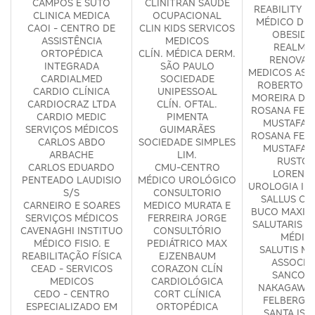
CAMPOS E SUTO
CLINITRAN SAUDE
REABILITY -
CLINICA MEDICA
OCUPACIONAL
MÉDICO DE 
CAOI - CENTRO DE
CLIN KIDS SERVICOS
OBESIDA
ASSISTÊNCIA
MEDICOS
REALM S
ORTOPÉDICA
CLÍN. MÉDICA DERM.
RENOVA
INTEGRADA
SÃO PAULO
MEDICOS ASS
CARDIALMED
SOCIEDADE
ROBERTO C
CARDIO CLÍNICA
UNIPESSOAL
MOREIRA DE
CARDIOCRAZ LTDA
CLÍN. OFTAL.
ROSANA FERR
CARDIO MEDIC
PIMENTA
MUSTAFA 
SERVIÇOS MÉDICOS
GUIMARÃES
ROSANA FERR
CARLOS ABDO
SOCIEDADE SIMPLES
MUSTAFA 
ARBACHE
LIM.
RUSTOM
CARLOS EDUARDO
CMU-CENTRO
LORENZE
PENTEADO LAUDISIO
MÉDICO UROLÓGICO
UROLOGIA IN
S/S
CONSULTORIO
SALLUS CI
CARNEIRO E SOARES
MEDICO MURATA E
BUCO MAXILO
SERVIÇOS MÉDICOS
FERREIRA JORGE
SALUTARIS S
CAVENAGHI INSTITUO
CONSULTÓRIO
MÉDIC
MÉDICO FISIO. E
PEDIÁTRICO MAX
SALUTIS M
REABILITAÇÃO FÍSICA
EJZENBAUM
ASSOCIA
CEAD - SERVICOS
CORAZON CLÍN
SANCOVS
MEDICOS
CARDIOLÓGICA
NAKAGAWA 
CEDO - CENTRO
CORT CLÍNICA
FELBERG O
ESPECIALIZADO EM
ORTOPÉDICA
SANTA ISA