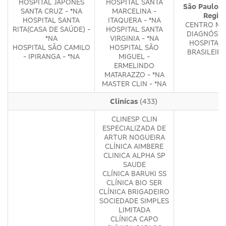
HOSPITAL JAPONÊS
HOSPITAL SANTA
São Paulo -
SANTA CRUZ - *NA
MARCELINA -
Regiõ
HOSPITAL SANTA
ITAQUERA - *NA
CENTRO MÉ
RITA(CASA DE SAÚDE) -
HOSPITAL SANTA
DIAGNÓSTI
*NA
VIRGINIA - *NA
HOSPITAL 
HOSPITAL SÃO CAMILO
HOSPITAL SÃO
BRASILEIRO
- IPIRANGA - *NA
MIGUEL -
ERMELINDO
MATARAZZO - *NA
MASTER CLIN - *NA
Clinícas
(433)
CLINESP CLIN
ESPECIALIZADA DE
ARTUR NOGUEIRA
CLÍNICA AIMBERE
CLINICA ALPHA SP
SAUDE
CLÍNICA BARUKI SS
CLÍNICA BIO SER
CLÍNICA BRIGADEIRO
SOCIEDADE SIMPLES
LIMITADA
CLÍNICA CAPO