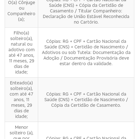
O(a) Cônjuge
Saúde (CNS) + Cópia da Certidão de
ou
Casamento / Titular Companheiro:
Companheiro
Declaração de União Estável Reconhecida
(a);
no Cartório.
Filho(a)
solteiro(a),
Cópias: RG + CPF + Cartão Nacional da
natural ou
Saúde (CNS) + Certidão de Nascimento /
adotivo com
Adotivos ou sob Tutela: Documentação da
até 47 anos,
Adoção / Documentação Provisória deve
11 meses, 29
estar dentro da validade.
dias de
idade;
Enteado(a)
solteiro(a),
com até 47
Cópias: RG + CPF + Cartão Nacional da
anos, 11
Saúde (CNS) + Certidão de Nascimento /
meses, 29
Cópia da Certidão de Casamento.
dias de
idade;
Menor
solteiro (a),
que por
Cópias: RG + CPF + Cartão Nacional da