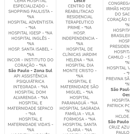
CEMA HOSPITAL
Leste
CONGREGAÇ
ESPECIALIZADO -
CENTRO DE
IRMÃS HOSPI
SHOPPING PAULISTA -
REABILITACAO
DO SAGR
*NA
RESIDENCIAL
CORAÇÃO DE 
HOSPITAL ADVENTISTA
TERAPEUTICO
*NA
- *NA
PRIME - *NA
HOSPITAL
HOSPITAL IGESP - *NA
HOSP.
BRASILEIRO
HOSPITAL INGLÊS -
INDEPENDENCIA -
HOSPIT
*NA
*NA
PRESIDENTE.
HOSP. SANTA ISABEL -
HOSPITAL DE
HOSPITAL
*NA
CLÍNICAS JARDIM
CAMILO - SA
INCOR - INSTITUTO DO
HELENA - *NA
*NA
CORAÇÃO - *NA
HOSPITAL DIA
HOSPITAL VE
São Paulo - Zona Sul
MONTE CRISTO -
- *NA
API ASSISTÊNCIA
*NA
PREVINA SÃO 
PSIQUIÁTRICA
HOSPITAL E
*NA
INTEGRADA - *NA
MATERNIDADE SÃO
São Paulo 
HOSPITAL DOM
MIGUEL - *NA
Oest
ALVARENGA - *NA
HOSPITAL
HOSPITAL 
HOSPITAL E
PARANAGUÁ - *NA
PATRICK POR
MATERNIDADE SEPACO
HOSPITAL SAGRADA
*NA
- *NA
FAMÍLIA - VILA
HCLOE. -
HOSPITAL E
FORMOSA - *NA
São Paulo 
MATERNIDADE VIDA'S -
HOSPITAL SANTA
CRUZ AZUL 
*NA
CLARA - *NA
PAULO -