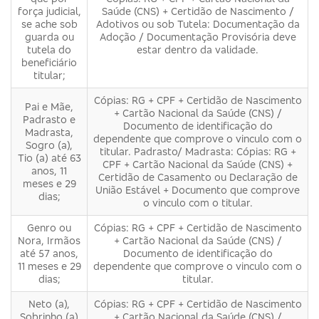
força judicial,
Saúde (CNS) + Certidão de Nascimento /
se ache sob
Adotivos ou sob Tutela: Documentação da
guarda ou
Adoção / Documentação Provisória deve
tutela do
estar dentro da validade.
beneficiário
titular;
Cópias: RG + CPF + Certidão de Nascimento
Pai e Mãe,
+ Cartão Nacional da Saúde (CNS) /
Padrasto e
Documento de identificação do
Madrasta,
dependente que comprove o vinculo com o
Sogro (a),
titular. Padrasto/ Madrasta: Cópias: RG +
Tio (a) até 63
CPF + Cartão Nacional da Saúde (CNS) +
anos, 11
Certidão de Casamento ou Declaração de
meses e 29
União Estável + Documento que comprove
dias;
o vinculo com o titular.
Genro ou
Cópias: RG + CPF + Certidão de Nascimento
Nora, Irmãos
+ Cartão Nacional da Saúde (CNS) /
até 57 anos,
Documento de identificação do
11 meses e 29
dependente que comprove o vinculo com o
dias;
titular.
Neto (a),
Cópias: RG + CPF + Certidão de Nascimento
Sobrinho (a)
+ Cartão Nacional da Saúde (CNS) /