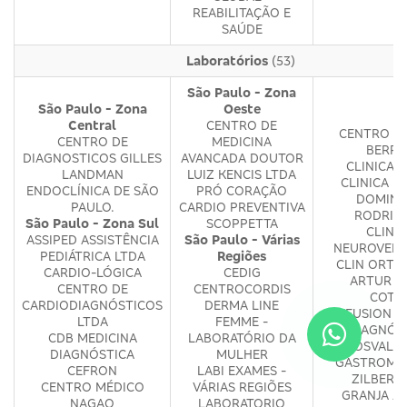
REABILITAÇÃO E
SAÚDE
Laboratórios
(53)
São Paulo - Zona
São Paulo - Zona
Oeste
Central
CENTRO DE
CENTRO M
CENTRO DE
MEDICINA
BERRI
DIAGNOSTICOS GILLES
AVANCADA DOUTOR
CLINICA 
LANDMAN
LUIZ KENCIS LTDA
CLINICA M
ENDOCLÍNICA DE SÃO
PRÓ CORAÇÃO
DOMIN
PAULO.
CARDIO PREVENTIVA
RODRIG
São Paulo - Zona Sul
SCOPPETTA
CLINI
ASSIPED ASSISTÊNCIA
São Paulo - Várias
NEUROVERT
PEDIÁTRICA LTDA
Regiões
CLIN ORTO
CARDIO-LÓGICA
CEDIG
ARTUR A
CENTRO DE
CENTROCORDIS
COTR
CARDIODIAGNÓSTICOS
DERMA LINE
DIFFUSION M
LTDA
FEMME -
DIAGNÓS
CDB MEDICINA
LABORATÓRIO DA
DR OSVALD
DIAGNÓSTICA
MULHER
GASTROMED
CEFRON
LABI EXAMES -
ZILBERS
CENTRO MÉDICO
VÁRIAS REGIÕES
GRANJA JU
NAGAO
LABORATORIO