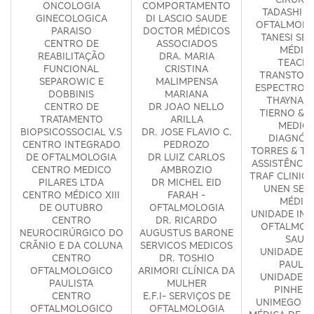
ONCOLOGIA
COMPORTAMENTO
TADASHI &
GINECOLOGICA
DI LASCIO SAUDE
OFTALMOLO
PARAISO
DOCTOR MÉDICOS
TANESI SE
CENTRO DE
ASSOCIADOS
MÉDIC
REABILITAÇÃO
DRA. MARIA
TEACLI
FUNCIONAL
CRISTINA
TRANSTOR
SEPAROWIC E
MALIMPENSA
ESPECTRO A
DOBBINIS
MARIANA
THAYNA V
CENTRO DE
DR JOAO NELLO
TIERNO & 
TRATAMENTO
ARILLA
MEDICI
BIOPSICOSSOCIAL V.S
DR. JOSE FLAVIO C.
DIAGNÓS
CENTRO INTEGRADO
PEDROZO
TORRES & TA
DE OFTALMOLOGIA
DR LUIZ CARLOS
ASSISTÊNCIA
CENTRO MEDICO
AMBROZIO
TRAF CLINIC
PILARES LTDA
DR MICHEL EID
UNEN SER
CENTRO MÉDICO XIII
FARAH -
MÉDIC
DE OUTUBRO
OFTALMOLOGIA
UNIDADE IN
CENTRO
DR. RICARDO
OFTALMOL
NEUROCIRÚRGICO DO
AUGUSTUS BARONE
SAUD
CRÂNIO E DA COLUNA
SERVICOS MEDICOS
UNIDADE M
CENTRO
DR. TOSHIO
PAULIS
OFTALMOLOGICO
ARIMORI CLÍNICA DA
UNIDADE M
PAULISTA
MULHER
PINHEIR
CENTRO
E.F.I- SERVIÇOS DE
UNIMEGO U
OFTALMOLOGICO
OFTALMOLOGIA