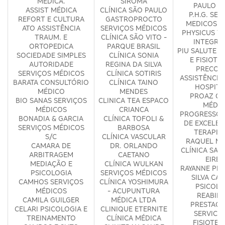
MÉDICA.
SIROMA
PAULO D
ASSIST MÉDICA
CLÍNICA SÃO PAULO
P.H.G. SER
REFORT E CULTURA
GASTROPROCTO
MEDICOS S
ATO ASSISTÊNCIA
SERVIÇOS MÉDICOS
PHYSICUS T
TRAUM. E
CLÍNICA SÃO VITO -
INTEGRA
ORTOPEDICA
PARQUE BRASIL
PIU SALUTE 
SOCIEDADE SIMPLES
CLÍNICA SONIA
E FISIOTE
AUTORIDADE
REGINA DA SILVA
PRECOR
SERVIÇOS MÉDICOS
CLÍNICA SOTIRIS
ASSISTÊNCIA
BARATA CONSULTÓRIO
CLÍNICA TAINO
HOSPITA
MÉDICO
MENDES
PROAZ CL
BIO SANAS SERVIÇOS
CLINICA TEA ESPACO
MÉDIC
MÉDICOS
CRIANCA
PROGRESSO 
BONADIA & GARCIA
CLÍNICA TOFOLI &
DE EXCELEN
SERVIÇOS MÉDICOS
BARBOSA
TERAPIA
S/C
CLÍNICA VASCULAR
RAQUEL MA
CAMARA DE
DR. ORLANDO
CLÍNICA SAÚ
ARBITRAGEM
CAETANO
EIREL
MEDIAÇÃO E
CLÍNICA WULKAN
RAYANNE PER
PSICOLOGIA
SERVIÇOS MÉDICOS
SILVA CA
CAMHOS SERVIÇOS
CLÍNICA YOSHIMURA
PSICOLO
MÉDICOS
- ACUPUNTURA
REABILI
CAMILA GUILGER
MÉDICA LTDA
PRESTACA
CELARI PSICOLOGIA E
CLINIQUE ETERNITE
SERVICO
TREINAMENTO
CLÍNICA MÉDICA
FISIOTER