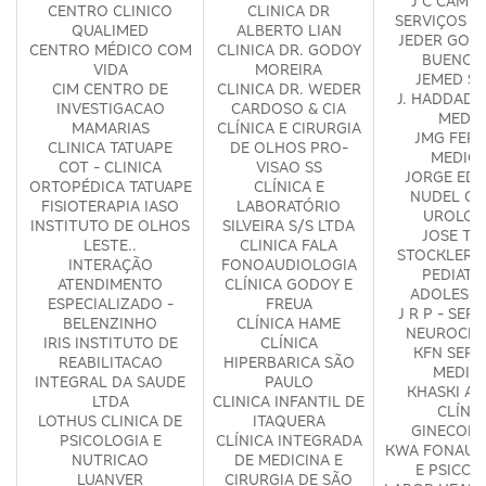
J C CAMP
CENTRO CLINICO
CLINICA DR
SERVIÇOS M
QUALIMED
ALBERTO LIAN
JEDER GON
CENTRO MÉDICO COM
CLINICA DR. GODOY
BUENO -
VIDA
MOREIRA
JEMED S
CIM CENTRO DE
CLINICA DR. WEDER
J. HADDAD 
INVESTIGACAO
CARDOSO & CIA
MEDIC
MAMARIAS
CLÍNICA E CIRURGIA
JMG FERR
CLINICA TATUAPE
DE OLHOS PRO-
MEDICI
COT - CLINICA
VISAO SS
JORGE ED
ORTOPÉDICA TATUAPE
CLÍNICA E
NUDEL CL
FISIOTERAPIA IASO
LABORATÓRIO
UROLOG
INSTITUTO DE OLHOS
SILVEIRA S/S LTDA
JOSE TA
LESTE..
CLINICA FALA
STOCKLER C
INTERAÇÃO
FONOAUDIOLOGIA
PEDIATRI
ATENDIMENTO
CLÍNICA GODOY E
ADOLESCE
ESPECIALIZADO -
FREUA
J R P - SER
BELENZINHO
CLÍNICA HAME
NEUROCIR
IRIS INSTITUTO DE
CLÍNICA
KFN SERV
REABILITACAO
HIPERBARICA SÃO
MEDIC
INTEGRAL DA SAUDE
PAULO
KHASKI AR
LTDA
CLINICA INFANTIL DE
CLÍNI
LOTHUS CLINICA DE
ITAQUERA
GINECOLÓ
PSICOLOGIA E
CLÍNICA INTEGRADA
KWA FONAUD
NUTRICAO
DE MEDICINA E
E PSICOL
LUANVER
CIRURGIA DE SÃO