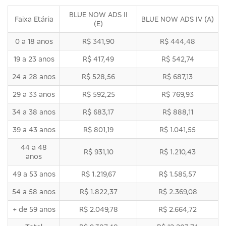
BLUE NOW ADS II
Faixa Etária
BLUE NOW ADS IV (A)
(E)
0 a 18 anos
R$ 341,90
R$ 444,48
19 a 23 anos
R$ 417,49
R$ 542,74
24 a 28 anos
R$ 528,56
R$ 687,13
29 a 33 anos
R$ 592,25
R$ 769,93
34 a 38 anos
R$ 683,17
R$ 888,11
39 a 43 anos
R$ 801,19
R$ 1.041,55
44 a 48
R$ 931,10
R$ 1.210,43
anos
49 a 53 anos
R$ 1.219,67
R$ 1.585,57
54 a 58 anos
R$ 1.822,37
R$ 2.369,08
+ de 59 anos
R$ 2.049,78
R$ 2.664,72