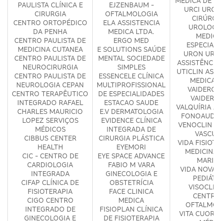
MÉDICA DE GI
PAULISTA CLÍNICA E
EJZENBAUM -
URCI URGÊ
CIRURGIA
OFTALMOLOGIA
CIRÚRGI
CENTRO ORTOPÉDICO
ELA ASSISTENCIA
UROLOGI
DA PENHA
MEDICA LTDA.
MEDICI
CENTRO PAULISTA DE
ERGO MED
ESPECIAL
MEDICINA CUTANEA
E SOLUTIONS SAÚDE
URON URO
CENTRO PAULISTA DE
MENTAL SOCIEDADE
ASSISTÊNCIA
NEUROCIRURGIA
SIMPLES
UTICLIN ASS
CENTRO PAULISTA DE
ESSENCELE CLÍNICA
MEDICA 
NEUROLOGIA CEPAN
MULTIPROFISSIONAL
VAIDERGO
CENTRO TERAPÊUTICO
DE ESPECIALIDADES
VAIDERG
INTEGRADO RAFAEL
ESTACAO SAUDE
VALQUÍRIA A
CHARLES MAURICIO
E.V DERMATOLOGIA
FONOAUDIO
LOPEZ SERVIÇOS
EVIDENCE CLÍNICA
VENOCLIN C
MÉDICOS
INTEGRADA DE
VASCUL
CIBBUS CENTER
CIRURGIA PLÁSTICA
VIDA FISIOTE
HEALTH
EYEMORI
MEDICINA -
CIC - CENTRO DE
EYE SPACE ADVANCE
MARIA
CARDIOLOGIA
FABIO M VARA
VIDA NOVA 
INTEGRADA
GINECOLOGIA E
PEDIÁTR
CIFAP CLÍNICA DE
OBSTETRÍCIA
VISOCLINI
FISIOTERAPIA
FACE CLINICA
CENTRO
CIGO CENTRO
MEDICA
OFTALMOL
INTEGRADO DE
FISIOPLAN CLÍNICA
VITA CUORI 
GINECOLOGIA E
DE FISIOTERAPIA