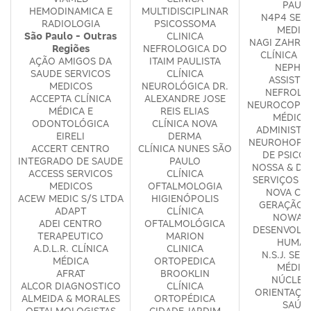
PAUL
HEMODINAMICA E
MULTIDISCIPLINAR
N4P4 SER
RADIOLOGIA
PSICOSSOMA
MEDIC
São Paulo - Outras
CLINICA
NAGI ZAHR &
Regiões
NEFROLOGICA DO
CLÍNICA M
AÇÃO AMIGOS DA
ITAIM PAULISTA
NEPHR
SAUDE SERVICOS
CLÍNICA
ASSISTE
MEDICOS
NEUROLÓGICA DR.
NEFROLO
ACCEPTA CLÍNICA
ALEXANDRE JOSE
NEUROCOP S
MÉDICA E
REIS ELIAS
MÉDICO
ODONTOLÓGICA
CLÍNICA NOVA
ADMINISTR
EIRELI
DERMA
NEUROHOPE 
ACCERT CENTRO
CLÍNICA NUNES SÃO
DE PSICO
INTEGRADO DE SAUDE
PAULO
NOSSA & DA
ACCESS SERVICOS
CLÍNICA
SERVIÇOS M
MEDICOS
OFTALMOLOGIA
NOVA CLÍ
ACEW MEDIC S/S LTDA
HIGIENÓPOLIS
GERAÇÃO 
ADAPT
CLÍNICA
NOWA E
ADEI CENTRO
OFTALMOLÓGICA
DESENVOLV
TERAPEUTICO
MARION
HUMA
A.D.L.R. CLÍNICA
CLINICA
N.S.J. SER
MÉDICA
ORTOPEDICA
MÉDIC
AFRAT
BROOKLIN
NÚCLEO
ALCOR DIAGNOSTICO
CLÍNICA
ORIENTAÇÃ
ALMEIDA & MORALES
ORTOPÉDICA
SAÚD
OFTALMOLOGISTAS
CIDADE JARDIM