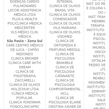
DOENÇAS CARDIO
INTEGRAL
INST. DO RE
PULMONARES
CLINICA DE OLHOS
E COLUNA VE
LECOR ASSISTENCIA
BRASIL VITA
DO AB
MÉDICA LTDA
CLINICA DE OLHOS
INST. FRAN
PLUS & HEALTH
COMENDADOR
MEMBRO S
POLICLINICA MEDICA
CLÍNICA DE OLHOS
TERAPIA D
MEDCENTER
VILA MARIANA
INSTITUTO D
VLS MÉDICI CLIN.
CLINICA DE OLHOS
E EQUILI
MÉDICA
VISOMED
PSICOLO
São Paulo - Zona Sul
CLINICA DE
INSTITUT
CARE CENTRO MÉDICO
ORTOPEDIA E
IMUNOLOG
DE LUCA - CAPÃO
FRATURAS MEDSUL
ONCOLO
REDONDO
CLINICA DE
INSTITUT
CLINICA BRONER
PSICOLOGIA
OFTALMOL
CLÍNICA CARE WITH
BRAMBILE
PEDRO DE 
DREAM
CLINICA DE
LTDA
CLÍNICA DE
PSICOLOGIA
INSTITUT
FISIOTERAPIA
CATANANTE
REABILIT
ZACCARELLI
CLINICA DE
MOVIMENTO 
CLINICA DE OLHOS
PSICOLOGIA
INSTITUTO F
HOLZCHUH LTDA
COMPORTAMENTAL
DERMATOL
CLÍNICA MÉDICA
HCLL
INSTITUTO 
POPULAR.
CLINICA DE
SALET
CLINICA YOKOYAMA
PSICOLOGIA ELAINE
INSTIT
FONOCLINICAPRC
CRISTINA XAVIER DE
NEUROPR