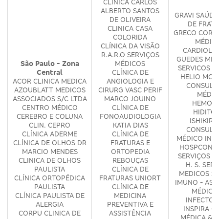
CLÍNICA CARLOS
ALBERTO SANTOS
GRAVI SAÚDE
DE OLIVEIRA
DE FRAT
CLINICA CASA
GRECO COR S
COLORIDA
MÉDIC
CLÍNICA DA VISÃO
CARDIOLÓ
R.A.R.O SERVIÇOS
GUEDES ME
São Paulo - Zona
MÉDICOS
SERVICOS M
Central
CLÍNICA DE
HELIO MOS
ACOR CLINICA MEDICA
ANGIOLOGIA E
CONSULT
AZOUBLATT MEDICOS
CIRURG VASC PERIF
MÉDIC
ASSOCIADOS S/C LTDA
MARCO JOUINO
HEMOME
CENTRO MÉDICO
CLÍNICA DE
HIDITO
CEREBRO E COLUNA
FONOAUDIOLOGIA
ISHIKIR
CLIN. CEPRO
KATIA DIAS
CONSULT
CLÍNICA ADERME
CLÍNICA DE
MÉDICO INT
CLÍNICA DE OLHOS DR
FRATURAS E
HOSPCONSU
MARCIO MENDES
ORTOPEDIA
SERVIÇOS M
CLINICA DE OLHOS
REBOUÇAS
H. S. SER
PAULISTA
CLÍNICA DE
MEDICOS S/
CLÍNICA ORTOPÉDICA
FRATURAS UNIORT
IMUNO - ASS
PAULISTA
CLÍNICA DE
MÉDICA
CLÍNICA PAULISTA DE
MEDICINA
INFECTOL
ALERGIA
PREVENTIVA E
INSPIRA CL
CORPU CLINICA DE
ASSISTÊNCIA
MÉDICA & P