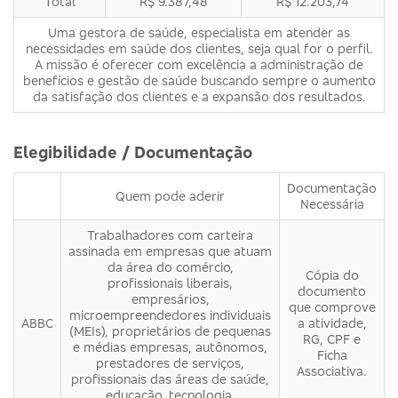
Total
R$ 9.387,48
R$ 12.203,74
Uma gestora de saúde, especialista em atender as
necessidades em saúde dos clientes, seja qual for o perfil.
A missão é oferecer com excelência a administração de
benefícios e gestão de saúde buscando sempre o aumento
da satisfação dos clientes e a expansão dos resultados.
Elegibilidade / Documentação
Documentação
Quem pode aderir
Necessária
Trabalhadores com carteira
assinada em empresas que atuam
da área do comércio,
Cópia do
profissionais liberais,
documento
empresários,
que comprove
microempreendedores individuais
ABBC
a atividade,
(MEIs), proprietários de pequenas
RG, CPF e
e médias empresas, autônomos,
Ficha
prestadores de serviços,
Associativa.
profissionais das áreas de saúde,
educação, tecnologia,