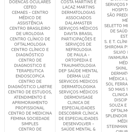
DOENCAS OCULARES
COSTA MARTINS E
SERVIÇOS MÉ
CEFEO
LACAZ MARTINS
HOSPITAL
CEMAES - CENTRO
DERMATOLOGIAS
SÃO PREDE 
MÉDICO DE
ASSOCIADOS
MÉD
ASSISTÊNCIA
DALAMASTER
SELETTO MED
CENTRO BRASILEIRO
SERVIÇOS MÉDICOS
DE SAÚDE 
DE UROLOGIA
DAVITA BRASIL
ESTA
CENTRO CLÍNICO DE
PARTICIPAÇÕES E
S. E T. CLÍNI
OFTALMOLOGIA
SERVIÇOS DE
SHIROMA PSI
CENTRO CLÍNICO E
NEFROLOGIA
SILVIO KE
DIAGNÓSTICO
DE PAULA -
IWAMURA C
CENTRO DE
ORTOPEDIA E
MÉDIC
DIAGNOSTICO E
TRAUMATOLOGIA
SKINLA
TERAPEUTICA
DEP SAÚDE MENTAL
DERMATOL
ENDOSCOPICA
DERMA LUZ
MÉDICA LI
CENTRO DE
SERVICOS MEDICOS
SOL FERRARI
DIAGNÓSTICO LABTRE
DERMATOLOGIKA
SO MAIS 1 P
CENTRO DE ESTUDOS,
SERVIÇOS MÉDICOS
CLINICA 
ATENDIMENTO E
DERMOVISAGE
DISCIPL
APRIMORAMENTO
CLINICA DE
SOUZA E S
PROFISSIONAL
ESPECIALIDADES
OFTALMOL
CENTRO DE MEDICINA
DESCOBRIR CLÍNICA
SPLENDOR S
FEMINA SOCIEDADE
DE ESPECIALIDADES
MÉDIC
SIMPLES
DESENVOLVER -
STEINMANS 
CENTRO DE
SAÚDE MENTAL &
CIRURG