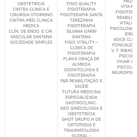
MÉDIC
OBSTETRÍCIA
FISIO QUALITY
VITA-FI
CINTRA CLÍNICA E
FISIOTERAPIA
FISIOTERA
CIRURGIA OTORRINO
FISIOTERAPIA SANTA
REABILIT
CINTRA MED CLINICA
TEREZINHA
VITALID
MEDICA
FISIOTERAPIA
PSICOLOGIA 
CLÍN. DE ENDO. E CIR.
SILVANA GARBI
EIREL
VASCULAR SANTANA
SANTANA
VOICE CLIN
SOCIEDADE SIMPLES
FISIO VITALITY –
FONOAUDIO
CLÍNICA DE
V. T. RIBAS 
FISIOTERAPIA
PSICOLO
FLAVIA GRAÇA DE
VYVAR GA
ALMEIDA
PSICOLOG
ODONTOLOGIA E
NEUROPSIC
FISIOTERAPIA
F&R REABILITAÇÃO E
SAÚDE
FUTURA MEDICINA
ESPECIALIZADA
GASTROCLINIC.
GEO GINECOLOGIA E
OBSTETRÍCIA
GHOT GRUPO H DE
ORTOPEDIA E
TRAUMATOLOGIA
GLOBAL -