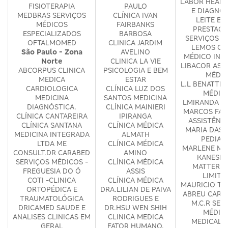
LABOR HEALT
FISIOTERAPIA
PAULO
E DIAGNÓ
MEDBRAS SERVIÇOS
CLÍNICA IVAN
LEITE E L
MÉDICOS
FAIRBANKS
PRESTAÇÃ
ESPECIALIZADOS
BARBOSA
SERVIÇOS M
OFTALMOMED
CLINICA JARDIM
LEMOS CE
São Paulo - Zona
AVELINO
MÉDICO INT
Norte
CLINICA LA VIE
LIBACOR ASS
ABCORPUS CLINICA
PSICOLOGIA E BEM
MÉDIC
MEDICA
ESTAR
L.L BENATTI 
CARDIOLOGICA
CLÍNICA LUZ DOS
MÉDIC
MEDICINA
SANTOS MEDICINA
LMIRANDA M
DIAGNÓSTICA.
CLÍNICA MAINIERI
MARCOS FAB
CLÍNICA CANTAREIRA
IPIRANGA
ASSISTÊNC
CLÍNICA SANTANA
CLÍNICA MÉDICA
MARIA DAS 
MEDICINA INTEGRADA
ALMATH
PEDIAT
LTDA ME
CLÍNICA MÉDICA
MARLENE MA
CONSULT.DR CARABED
AMINO
KANESHI
SERVIÇOS MÉDICOS -
CLÍNICA MÉDICA
MATTER S
FREGUESIA DO Ó
ASSIS
LIMITA
COTI -CLINICA
CLÍNICA MÉDICA
MAURICIO TO
ORTOPÉDICA E
DRA.LILIAN DE PAIVA
ABREU CARD
TRAUMATOLÓGICA
RODRIGUES E
M.C.R SER
DRICAMED SAUDE E
DR.HSU WEN SHIH
MÉDIC
ANALISES CLINICAS EM
CLINICA MEDICA
MEDICAL 
GERAL
FATOR HUMANO.